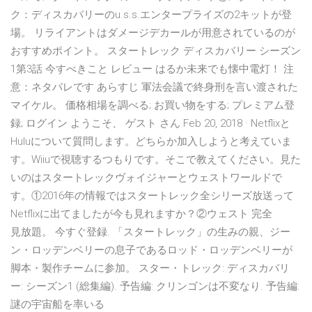
ク：ディスカバリーのu.s.s.エンタープライズの2キットが登
場。 リライアントはダメージデカールが用意されているのが
おすすめポイント。 スタートレック ディスカバリー シーズン
1第3話 今すべきこと レビュー はるか未来でも懐中電灯！ 注
意：ネタバレです あらすじ 軍法会議で終身刑を言い渡された
マイケル。 価格相場を調べる; お買い物をする; プレミアム登
録; ログイン ようこそ、 ゲスト さん Feb 20, 2018 · Netflixと
Huluについて質問します。どちらか加入しようと考えていま
す。Wiiuで視聴するつもりです。そこで教えてください。見た
いのはスタートレックヴォイジャーとウェストワールドで
す。①2016年の情報ではスタートレック全シリーズ放送って
Netflixに出てましたが今も見れますか？②ウェスト 完 全
見 放 題 。 今 す ぐ登 録. 「スタートレック」の生みの親、ジー
ン・ロッデンベリーの息子であるロッド・ロッデンベリーが
脚本・製作チームに参加。 スター・トレック: ディスカバリ
ー: シーズン1 (総集編). 予告編: クリンゴンは不変なり. 予告編:
謎の宇宙船を率いる