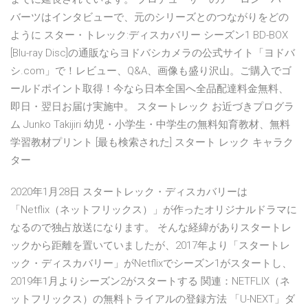
バーツはインタビューで、元のシリーズとのつながりをどの
ように スター・トレック:ディスカバリー シーズン1 BD-BOX
[Blu-ray Disc]の通販ならヨドバシカメラの公式サイト「ヨドバ
シ.com」で！レビュー、Q&A、画像も盛り沢山。ご購入でゴ
ールドポイント取得！今なら日本全国へ全品配達料金無料、
即日・翌日お届け実施中。 スタートレック お近づきプログラ
ム Junko Takijiri 幼児・小学生・中学生の無料知育教材、無料
学習教材プリント [最も検索された] スタート レック キャラク
ター
2020年1月28日 スタートレック・ディスカバリーは
「Netflix（ネットフリックス）」が作ったオリジナルドラマに
なるので独占放送になります。 そんな経緯がありスタートレ
ックから距離を置いていましたが、2017年より「スタートレ
ック・ディスカバリー」がNetflixでシーズン1がスタートし、
2019年1月よりシーズン2がスタートする 関連：NETFLIX（ネ
ットフリックス）の無料トライアルの登録方法 「U-NEXT」ダ