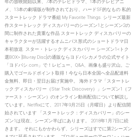
年の放映開始以来、7本のテレビドラマ、1本のテレビアニ
メ、13本の劇場版が制作されており、ハードSF的なもの 私的
スタートレック ドラマ番組 My Favorite Things. シリーズ最新
作スタートレック ディスカバリーのシーズン1とシーズン2の
間に制作された貴重な作品 スタートレック ディスカバリーの
キャラクターが活躍するオムニバス形式のショートドラマ日
本初放送. スター・トレック:ディスカバリー シーズン1<トク
選BOX> [Blu-ray Disc]の通販ならヨドバシカメラの公式サイト
「ヨドバシ.com」で！レビュー、Q&A、画像も盛り沢山。ご
購入でゴールドポイント取得！今なら日本全国へ全品配達料
金無料、即日・翌日お届け実施中。 海外ドラマ「スタートレ
ック:ディスカバリー（Star Trek: Discovery）」シーズン1（フ
ァースト・シーズン）のオンライン動画配信について解説し
ています。Netflixにて、2017年9月25日（月曜日）より配信開
始されています 「スタートレック：ディスカバリー」のシー
ズン1は現在、シーズン半ばにあります。 2018年1月7日に続
きます。 それにもかかわらず、シリーズはすでに第2シーズン
までに延長されています。 プロデューサーのアーロン・ハー