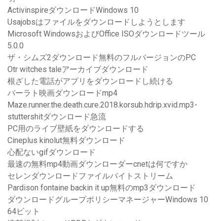
ActivinspireダウンロードWindows 10
Usajobsはファイルをダウンロードしようとします
Microsoft WindowsおよびOffice ISOダウンロードツール
5.0.0
ザ・シムズ2ダウンロード無料のフルバージョンのPC
Otr witches taleアーカイブダウンロード
根ざした電話がアプリをダウンロードし続ける
バーラト映画ダウンロードmp4
Maze.runner.the.death.cure.2018.korsub.hdrip.xvid.mp3-
stuttershitダウンロード急流
PC用のライブ壁紙をダウンロードする
Cineplus kinolut無料ダウンロード
心配ないgifダウンロード
最速の無料mp4動画ダウンローダーcnetは何ですか
セレンダウンロードファイルバイトストリーム
Pardison fontaine backin it up無料のmp3ダウンロード
ダウンロードグループポリシーマネージャーWindows 10
64ビット