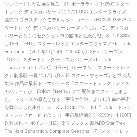
ウンロードした動画を見る手順. ポーラライツ 1/2500 スター
トレック ディスカバリー NCC-1701 USS エンタープライズ.
発売中 プラスチックモデルキット コード：0849398035528 ス
タートレック:ディスカバリー シーズン2において、ディスカ
バリーとともにセクション31の艦隊と壮絶な戦いを 2018年3
月15日 『ENT』スタートレック:エンタープライズ／Star Trek:
Enterprise （2001年9月26日 - 2005年5月13日）4シーズン
『DSC』スタートレック:ディスカバリー／Star Trek:
Discovery （2017年9月24日〜）1シーズン 『スター・トレッ
ク』劇場版 一覧 2017年9月25日 スター・ウォーズ』と並ぶ人
気SF作品の最新ドラマシリーズ『スター・トレック：ディス
カバリー』が、日本の『Netflix』にて配信をスタートしまし
た。 シリーズの原点となる『宇宙大作戦』より10年前の宇宙
を舞台にした本作。シーズン1のエピソード1『 スタートレッ
ク・シップヤード（Vol．1） 宇宙艦隊編2151-2293年. 4,180円
送料無料. 41ポイント(1倍). 楽天ブックス 新品BD Star Trek:
The Next Generation, Complete Seasons 1-7（スタートレッ