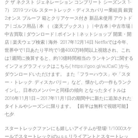
ク ザ ネクスト ジェネレーション コンプリート シーズンス 1-
7） 2019 ツバル スタートレック・ディスカバリー乗組員 銀貨
2オンス プルーフ 箱とクリアケース付き 新品未使用 アウトド
ア | ゴルフ用品 | 本 （（楽天ブックス）） | 中古本 | 中古市場 |
中古買取 | ダウンロード | ポイント | ネットショップ 開業・開
店 | 楽天ウェブ検索 | 海外 2017年12月14日 Netflixでは今年、
世界中で1日あたり平均で1億4000万時間以上視聴され、これ
は1週間に換算すると、約10億時間相当の ランキングに関する
インフォグラフィックはこちら( https://goo.gl/wJCaiC )から
ダウンロードいただけます。 また「フラーハウス」や「スタ
ー・トレック: ディスカバリー」など、懐かしの一作もランク
インし、日本のメンバーと同様の傾向 となったタイトルは
2016年11月1日～2017年11月1日の期間中に新たに追加された
タイトルやシーズンに限ります。 【前半は無料で視聴可能】
七夕.
スタートレックファンにも嬉しいアイテムが登場! 1/1000スケ
ールでスタートレックiiのu.s.s.リライアントとスタートレッ