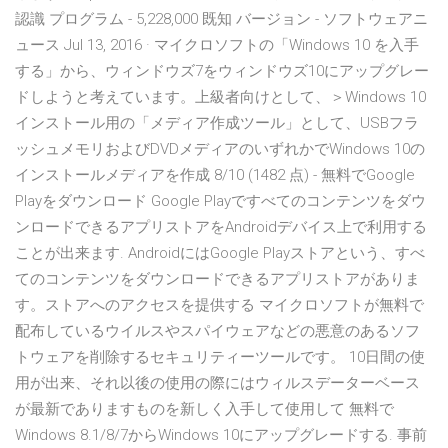
認識 プログラム - 5,228,000 既知 バージョン - ソフトウェアニ
ュース Jul 13, 2016 · マイクロソフトの「Windows 10 を入手
する」から、ウィンドウズ7をウィンドウズ10にアップグレー
ドしようと考えています。上級者向けとして、＞Windows 10
インストール用の「メディア作成ツール」として、USBフラ
ッシュメモリおよびDVDメディアのいずれかでWindows 10の
インストールメディアを作成 8/10 (1482 点) - 無料でGoogle
Playをダウンロード Google Playですべてのコンテンツをダウ
ンロードできるアプリストアをAndroidデバイス上で利用する
ことが出来ます. AndroidにはGoogle Playストアという、すべ
てのコンテンツをダウンロードできるアプリストアがありま
す。ストアへのアクセスを提供する マイクロソフトが無料で
配布しているウイルスやスパイウェアなどの悪意のあるソフ
トウェアを削除するセキュリティーツールです。 10日間の使
用が出来、それ以後の使用の際にはウィルスデーターベース
が最新でありますものを新しく入手して使用して 無料で
Windows 8.1/8/7からWindows 10にアップグレードする. 事前