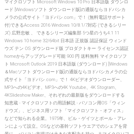
マイクロソフト Microsoft Windows 10 Pro 日本語版 ダウンロ
ード [Windowsソフト ダウンロード版]の通販ならヨドバシカ
メラの公式サイト「ヨドバシ.com」で！ (無料電話サポート
付)できるAccess 2016 Windows 10/8.1/7対応 (できるシリー
ズ) 広野忠敏 、 できるシリーズ編集部 5つ星のうち4.1 11
Windows 10 home 32/64bit 日本語 正規版 認証保証 ウィンド
ウズ テン OS ダウンロード版 プロダクトキー ライセンス認証
homeからアップグレード可能 900 円 送料無料 マイクロソフ
ト Microsoft Outlook 2019 日本語版 (ダウンロード) [Windows
＆Macソフト ダウンロード版]の通販ならヨドバシカメラの公
式サイト「ヨドバシ.com」で！ 4Kビデオダウンローダー、
MP3への4Kビデオ、MP3への4K Youtube、4K Stogram、
4KSlideshow Maker、それぞれの最新版をダウンロードする
知恵蔵 - マイクロソフトの用語解説 - パソコン用OS「ウィン
ドウズ」、ビジネス用ソフト「マイクロソフト・オフィス」
などで知られる企業。1975年、ビル・ゲイツとポール・アレ
ンによって設立。OSなどの基幹ソフトウエアでのシェアを背