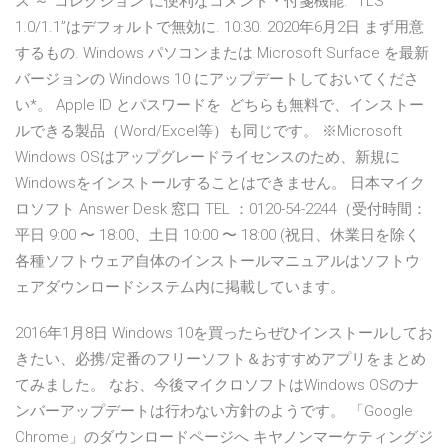
ス ～“コレクション”に便利なコメント・付箋機能. “TLS
1.0/1.1”はデフォルトで無効に. 10:30. 2020年6月2日 まず用意
するもの. Windows パソコンまたは Microsoft Surface を最新
バージョンの Windows 10 にアップデートしておいてくださ
い*。 Apple ID とパスワードを どちらも無料で、インストー
ルできる製品（Word/Excel等）も同じです。 ※Microsoft
Windows OSはアップグレードライセンスのため、新規に
Windowsをインストールすることはできません。 日本マイク
ロソフト Answer Desk 窓口 TEL ：0120-54-2244（受付時間：
平日 9:00 〜 18:00、土日 10:00 〜 18:00 (祝日、休業日を除く
各種ソフトウェア自体のインストールマニュアルはソフトウ
ェアダウンロードシステム内に掲載しています。
2016年1月8日 Windows 10を買ったらぜひインストールしてお
きたい、必携/定番のフリーソフト＆おすすめアプリをまとめ
てみました。 なお、今後マイクロソフトはWindows OSのナ
ンバーアップデートは行わない方針のようです。 「Google
Chrome」のダウンロードページへ キヤノンマーケティングジ