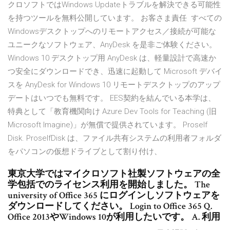
クロソフトではWindows Updateトラブルを解決できる可能性
を持つツールを無料公開しています。 お客さま責任 すべての
Windowsデスクトップへのリモートアクセス／接続が可能な
ユニークなソフトウェア、AnyDesk を是非ご体験ください。
Windows 10 デスクトップ用 AnyDesk は、軽量設計で高速か
つ安全にダウンロードでき、迅速に起動して Microsoft デバイ
スを AnyDesk for Windows 10 リモートデスクトップのアップ
デートはいつでも無料です。 EES契約を結んでいる本学は、
特典として「教育機関向け Azure Dev Tools for Teaching (旧
Microsoft Imagine)」が無償で提供されています。 Proself
Disk. ProselfDisk は、ファイル共有システムの利用者フォルダ
をパソコンの仮想ドライブとして割り付け、
東京大学ではマイクロソフト社製ソフトウェアの全
学包括でのライセンス利用を開始しました。 The
university of Office 365 にログインしソフトウェアを
ダウンロードしてください。 Login to Office 365 Q.
Office 2013やWindows 10が利用したいです。 A. 利用