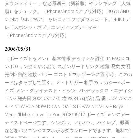
タウンフィリー 」など最新曲（新着順）やランキング（人気
順）をチェック。（iPhone/Androidアプリ対応） BOYS AND
MENの「ONE WAY」 をレコチョクでダウンロード。NHK Eテ
レ「スポンジ・ボブ」エンディングテーマ曲
（iPhone/Androidアプリ対応）
2006/05/31
（ボーイズトゥメン） 基本情報 デッキ 223 評価 14 FAQ 0 コ
ンボ 0 リンク 0 やふおく スポンサードリンク 種類 呪文 文明
光/水/自然 種族 パワー コスト 5 マナゾーンに置く時、このカ
ードはタップして置く。 S・トリガー 相手の レガシー~ボー
イズIIメン・グレイテスト・ヒッツ+21<デラックス・エディシ
ョン> 発売日 2004.03.17 価 格 ¥3,845 (税込) 品 番 UICY-7231/2
BUY NOW BUY NOW DOWNLOAD STREAMING MOVIE Boyz II
Men - I'll Make Love To You 2008/05/17 ボーイズIIメンのアー
ティストページです。シングル、アルバム、ハイレゾ、動画
などをパソコンやスマホからダウンロードできます。無料で