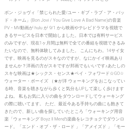
ボン・ジョヴィ「禁じられた愛/ユー・ギブ・ラブ・ア・バッ
ド・ネーム」(Bon Jovi / You Give Love A Bad Name)の音楽
PV・MV動画が hulu が 9/1 から映画やテレビドラマを視聴で
きるサービスを日本で開始しました。日本では有料サービス
のみですが、現在1ヶ月間は無料で全ての番組を視聴できるみ
たいなので、無料体験してみました。 こんにちわ。14サイ女
です。映画を見るのがスキなのですが、なにかイイ映画あり
ませんか？洋画の方がスキですが邦画でもいいです♪あたしの
スキな映画は★シックス・センス★ペイ・フォワード☆GO☆
ウォーター・ボーイズ （★が洋 ウォーキングをおこなってい
る時、音楽を聴きながら歩くと気分もUPして楽しく歩けます
よね。 私もお気に入りの曲をダウンロードしてウォーキング
の際に聴いてます。 ただ、最近今ある手持ちの曲にも飽きて
きたので、新しい曲を探していたところ「ウォーキング用音
楽「ウォーキング Boyz II Menの楽曲をレコチョクでダウンロ
ード。「エンド・オブ・ザ・ロード 」「アメイズド 」「モー