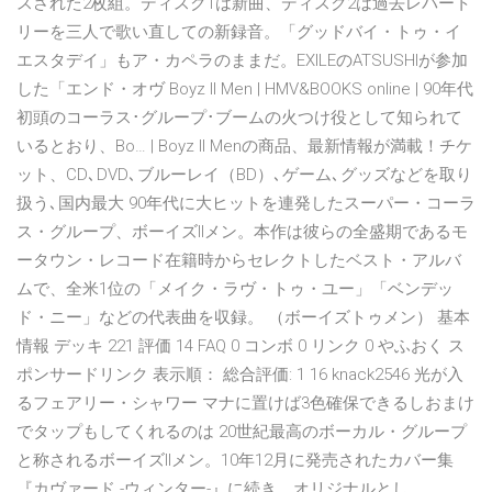
スされた2枚組。ディスク1は新曲、ディスク2は過去レパート
リーを三人で歌い直しての新録音。「グッドバイ・トゥ・イ
エスタデイ」もア・カペラのままだ。EXILEのATSUSHIが参加
した「エンド・オヴ Boyz II Men | HMV&BOOKS online | 90年代
初頭のコーラス･グループ･ブームの火つけ役として知られて
いるとおり、Bo… | Boyz II Menの商品、最新情報が満載！チケ
ット、CD､DVD､ブルーレイ（BD）､ゲーム､グッズなどを取り
扱う､国内最大 90年代に大ヒットを連発したスーパー・コーラ
ス・グループ、ボーイズIIメン。本作は彼らの全盛期であるモ
ータウン・レコード在籍時からセレクトしたベスト・アルバ
ムで、全米1位の「メイク・ラヴ・トゥ・ユー」「ベンデッ
ド・ニー」などの代表曲を収録。 （ボーイズトゥメン） 基本
情報 デッキ 221 評価 14 FAQ 0 コンボ 0 リンク 0 やふおく ス
ポンサードリンク 表示順： 総合評価: 1 16 knack2546 光が入
るフェアリー・シャワー マナに置けば3色確保できるしおまけ
でタップもしてくれるのは 20世紀最高のボーカル・グループ
と称されるボーイズIIメン。10年12月に発売されたカバー集
『カヴァード -ウィンター-』に続き、オリジナルとし