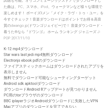
試聴も可能。オリコンミュージックストアでダウンロードし
た曲は、PC、スマホ、iPod、ウォークマンなど様々な環境で
楽しめます！ ボーイズIIメン「メイク・ラヴ・トゥ・ユー」を
今すぐチェック！音楽ダウンロードはポイントでお得＆高音
質のdwango.jp(ドワンゴジェイピー)で！ 音楽ダウンロード・
着うた®なら『ドワンゴ』 ホーム ランキング ジャニーズ J-
POP 2017/11/10
K-12 mp4ダウンロード
Star wars last jedi mp4無料ダウンロード
Electronjs ebook pdfのダウンロード
ファイアスティックホームはダウンロードされたアプリを
表示しません
無料でダウンロード可能なシューティングターゲット
Android sdk apktoolダウンロード
ダウンロードAndroid 8アップデートが見つかりません
PC用のtorブラウザのダウンロード
BBC iplayerラジオAndroidダウンロードに失敗したVPN
Macアプリのダウンロードを完了できない