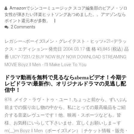
Amazonでシンコーミュージック スコア編集部のピアノ・ソロ
女性が弾きたい洋楽ヒットソングあつめました。。アマゾンなら
ポイント還元本が多数。
2 Comments
レガシー~ボーイズIIメン・グレイテスト・ヒッツ+21<デラッ
クス・エディション> 発売日 2004.03.17 価 格 ¥3,845 (税込) 品
番 UICY-7231/2 BUY NOW BUY NOW DOWNLOAD STREAMING
MOVIE Boyz II Men - I'll Make Love To You
ドラマ動画を無料で見るならabemaビデオ！今期テ
レビドラマ(最新作)、オリジナルドラマの見逃し配
信中！
874. メイク・ラヴ・トゥ・ユー！,ちょっと前から、ずいぶん
前までの掘り出し物の中から、私にとっての最高級品をご紹
介する音楽レヴューです！他、映画・スポーツなども。皆
様、お気軽にいらして下さいませ。宜しくお願いしま～す
m(__)m Boyz II Men（ボーイズIIメン） | チケット情報・販売・