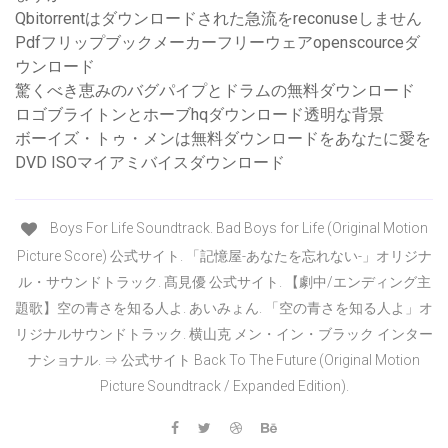
Qbitorrentはダウンロードされた急流をreconuseしません
Pdfフリップブックメーカーフリーウェアopenscourceダ
ウンロード
驚くべき恵みのバグパイプとドラムの無料ダウンロード
ロゴブライトンとホーブhqダウンロード透明な背景
ボーイズ・トゥ・メンは無料ダウンロードをあなたに愛を
DVD ISOマイアミバイスダウンロード
Boys For Life Soundtrack. Bad Boys for Life (Original Motion
Picture Score) 公式サイト. 「記憶屋-あなたを忘れない-」オリジナ
ル・サウンドトラック. 髙見優 公式サイト. 【劇中/エンディング主
題歌】空の青さを知る人よ. あいみょん. 「空の青さを知る人よ」オ
リジナルサウンドトラック. 横山克 メン・イン・ブラック インター
ナショナル. ⇒ 公式サイト Back To The Future (Original Motion
Picture Soundtrack / Expanded Edition).