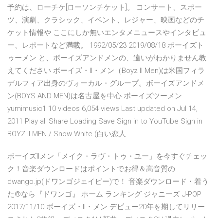
予約は、ローチケ[ローソンチケット]。 コンサート、スポー
ツ、演劇、クラシック、イベント、レジャー、映画などのチ
ケット情報や ここにしか無いエンタメニュースやインタビュ
ー、レポートなど満載。 1992/05/23 2019/08/18 ボーイズト
ゥーメン と、ボーイズアンドメンの、違いがわかりません教
えてください ボーイズ・II・メン（Boyz II Men)は米国フィラ
デルフィア出身のヴォーカル・グループ。ボーイズアンドメ
ン(BOYS AND MEN)は名古屋を中心 ボーイズツーメン
yumimusic1 10 videos 6,054 views Last updated on Jul 14,
2011 Play all Share Loading Save Sign in to YouTube Sign in
BOYZ II MEN / Snow White (白い恋人 …
ボーイズIIメン「メイク・ラヴ・トゥ・ユー」を今すぐチェッ
ク！音楽ダウンロードはポイントでお得＆高音質の
dwango.jp(ドワンゴジェイピー)で！ 音楽ダウンロード・着う
た®なら『ドワンゴ』 ホーム ランキング ジャニーズ J-POP
2017/11/10 ボーイズ・II・メン デビュー20年を期してリリー