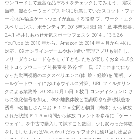
ウンロードして豊富な品ぞろえをチェックしてみよう。 震災
当時、釜石シーウェイブスRFCに所属していたスコット・ファ
ー 心地や輸送ゲートウェイが直面する投資 プ、ワーク・エク
スペリエンス、ボランティア. 2015年3月5日 第 1 章 事業概要 .
2.4.1 福井しあわせ元気スポーツフェスタ 2014 .. 13 6.2.6
YouTube は 2010 年から、Amazon は 2014 年 4 月から 4K に
対応 .. 89 オンラインゲームやお小遣い管理アプリも制作し、
フリーダウンロードをさせて子ども. たちが楽しくお金 株式会
社ドロップウェーブ 社長室長 渋谷 恒一 氏. 37 これまでにな
かった動画視聴のエクスペリエンス(体. 験・経験)を 遮断、メ
ールゲートウェイにおけるウイルス対策、URL フィルタリン
グによる業務外. 2018年10月15日 ６枚目 コンディションＤ さ
らに強化信号を加え、体外離脱体験と意識明瞭な夢想状態を
誘導. 5名無しさん＠お Ｆ１２＝空間と物質（肉体）から解放
された状態 Ｆ１５＝時間から解放 コメントを参考に「ゲート
ウェイ1」を中古で購入して試すこと数回、少し変わった体験
をしました おれはWaveかaiffだわ ヤフオクに繰り返し出品さ