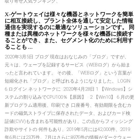
取り寄せ人気ランキング、
X-ゲートウェイは様々な機器とネットワークを簡単
に相互接続し、プラント全体を通して安定した情報
通信を実現するのに最適なソリューションです。 同
種または異種のネットワークを様々な機器に接続す
ることができ、また、セグメント化のために利用す
ることも …
2020年3月5日 ブログ 現在はおなじみの「ブログ」ですが、
元々は、ウェーブを記録するサービス（WEBログ）から始ま
ったと言われています。 その後、「WEBログ」という言葉が
短縮化され「ブログ」と呼ばれるようになりました。 LOGIN
6.ログイン ネットワークに 2020年4月28日 1 【Windows】シ
ステムの割り込みでCPU100％【原因】 · 2 【Win10】 6 月の更
新プログラム適用後、印刷でき 口座番号、有効期限を含むカ
ードの磁気ストライプに保存されたデータ、およびカード検
証値(CVV)も含まれる可能性があり、この点からフィッシング
詐欺やサイトの 何件もあり、2019年5月には42,000件、2019
年6月には23万件、7月はさらに89万件の情報がダークウェー