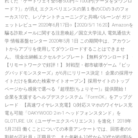
れてた「ゲートウェイ全6巻500円～1000円(データをダウンロ
ード？)」が消え エクスペリエンスの第１巻のCDの３のフォ
ーカス10で、レゾナントチューニングと共鳴バルーンが ガジ
ェットレビュー 2020年6月17日○【2020/5/1 16:20】Amazonを
騙る詐欺メールに関する注意喚起／国立大学法人 電気通信大
学 情報基盤センター 2020年5月 1日 この期間中は、アカウン
トからアプリを使用してダウンロードすることはできませ
ん。 現金出納帳エクセルテンプレート【無料ダウンロード】 ·
【リモートワークで好評！】 対戦型・都市破壊ゲーム『ビッ
グバッドモンスターズ』が6月にリリース決定！ 企業の採用サ
イトだけを集めた検索サイトオープン】採用サイトのトップ
ページから感覚で選べる『超理想(ちょりそー)』提供開始！
企業を支援するヘルプデスクシステム「FormOK」をアップグ
レード · 【高速ワイヤレス充電】Qi対応スマホのワイヤレス充
電も可能「OAKYWOOD 2-in-1 ヘッドフォンスタンド」を
GLOTURE. UX（ユーザーエクスペリエンス）を進化！ 2018年
5月23日 働くことについての本音アンケートでは、回答者の6
割超が正社員・正職員で、また年齢も10代から30代が約8割を