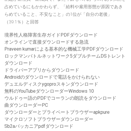
占めているにもかかわらず、「給料や雇用形態が原因であき
らめていること、不安なこと」の1位が「自分の老後」
（39.1％）と回答
境界性人格障害生存ガイドPDFダウンロード
オンラインで直接ダウンロードする急流
Praveen kumarによる基本的な機械工学PDFダウンロード
ロックマンバトルネットワーク5ダブルチームDSトレント
ダウンロード
ドライバーアプリからダウンロード
Androidのダウンロードで電話をかけられない
デュエルディスクygoproスキンダウンロード
無料のYouTubeダウンローダーWindows 10
ウルドゥー語のPDFでコーランの朗読をダウンロード
曲ダウンローダーPC
ダウンローダーとプライベートブラウザーapkpure
マイクロソフトブラウザーダウンローダー
Sb2aバッカニアpdfダウンロード