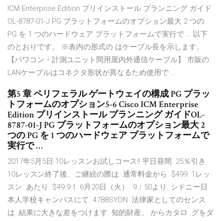
ICM Enterprise Edition プリインストール プランニング ガイド
OL-8787-01-J PG プラットフォームのオプション最大 2 つの
PG を 1 つのハードウェア プラットフォームで実行で … 以下
のとおりです。 ※表内の形式の はケーブル長を示します。
【パワコン・計測ユニット間用屋内外通信ケーブル】 市販の
LANケーブルはコネクタ形状が異なるため使用で …
第5 章 ペリフェラル ゲートウェイの構成 PG プラッ
トフォームのオプション5-6 Cisco ICM Enterprise
Edition プリインストール プランニング ガイドOL-
8787-01-J PG プラットフォームのオプション最大 2
つの PG を 1 つのハードウェア プラットフォームで
実行で …
2017年5月5日 10レッスンお試しコース!! 平日昼間. 25％引き.
10レッスン終了後、ご継続の際は. 通常料金から. $499. 1レッ.
スン. あたり. $49.9！ 6月20日（火）. 9：50より. シドニー日
本人学校キャンパスにて. 4788SYDN. 法律家としてのセンス
は. 結果に大きな差をつけます. 知的財産、 からカタロ. グをダ