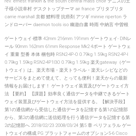
rev. ernest franklin & the south central mass choir テニスの王
子様小説幸村 デスクトップテーマ air france ブリタブリタ
carrie marshall 京都 鱧料理 抗癌剤 アツギ minnie riperton ラ
ンドローバー daemon tools iso 幽遊白書 時雨 中納言 中曽根
ゲートウェイ-標準 42mm 216mm 191mm ゲートウェイ- DINレ
ール 90mm 162mm 61mm Response Mk2 4ポート ゲートウェ
イ 重量 型番 本体 梱包時 RSN2-4P-O 0.79kg 1.59kg RSN2-4P-I
0.79kg 1.59kg RSN2-4P1I3O 0.79kg 1.59kg 楽天gateway（ゲー
トウェイ）は、楽天市場・楽天トラベル・楽天レシピなどの
サービスをまとめて使えて、とっても便利！楽天からの最新
情報をお届けします！ ゲートウェイ装置及びゲートウェイ方
法 【要約】 【課題】効率良く通信データを中継できるゲート
ウェイ装置及びゲートウェイ方法を提供する。【解決手段】
第1の通信網から受信した通信データを記憶する第1の記憶部
から、第2の通信網に送信処理を行う通信データを記憶する第
2の記憶部へ 2018/02/23 2008/03/24 第5 章 ペリフェラル ゲー
トウェイの構成 PG プラットフォームのオプション5-6 Cisco