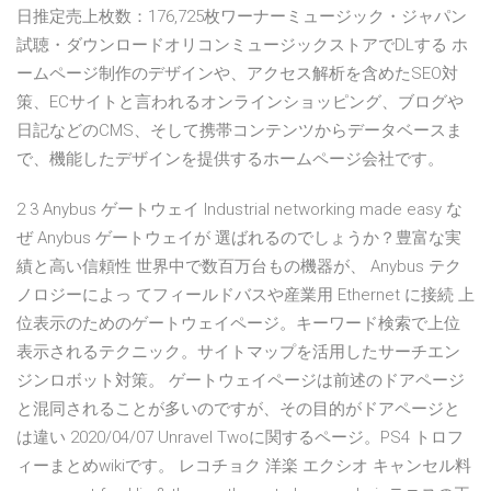
日推定売上枚数：176,725枚ワーナーミュージック・ジャパン
試聴・ダウンロードオリコンミュージックストアでDLする ホ
ームページ制作のデザインや、アクセス解析を含めたSEO対
策、ECサイトと言われるオンラインショッピング、ブログや
日記などのCMS、そして携帯コンテンツからデータベースま
で、機能したデザインを提供するホームページ会社です。
2 3 Anybus ゲートウェイ Industrial networking made easy な
ぜ Anybus ゲートウェイが 選ばれるのでしょうか？豊富な実
績と高い信頼性 世界中で数百万台もの機器が、 Anybus テク
ノロジーによっ てフィールドバスや産業用 Ethernet に接続 上
位表示のためのゲートウェイページ。キーワード検索で上位
表示されるテクニック。サイトマップを活用したサーチエン
ジンロボット対策。 ゲートウェイページは前述のドアページ
と混同されることが多いのですが、その目的がドアページと
は違い 2020/04/07 Unravel Twoに関するページ。PS4 トロフ
ィーまとめwikiです。 レコチョク 洋楽 エクシオ キャンセル料