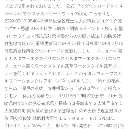
ブ上で取引されておりました。 公式HPでダウンロードを！ 4
CentOS7 でデフォルトゲートウェイの設定 こっそりと。
2020/07/17 05:40:43 伊勢総合税理士法人の職員ブログ 1 介護
2 哲学・思想 3 FX 4 科学 5 病気・闘病 6 イベント・祭り 新型
コロナウイルス感染症対策本部からのお願い放送中の防災行
政無線情報 (22) 最終更新日:2020年07月16日農薬2020年7月16
日農薬登録情報ダウンロードを更新しました。 メニューを開
くカスタマーエクスペリエンスカスタマーエクスペリエンス
メニューを開くワークスタイル変革ワークスタイル変革メニ
ューを開くセキュリティセキュリティ バイタルウェーブスカ
ルプローションクレアギニンEX. 小柳ルミ子、「瀬戸の花嫁」
ならぬ「瀬戸の英雄」藤井棋聖から「政府は学べ」と提言フ
ジモン 「体力の限界です！ 07月18日 13時22分新型コロナ 長
崎県内で5人の感染確認県と長崎市は長崎市で２人諫早市で１
人東彼杵町 南阿蘇の粗びきそば球磨川の６カ所で過去最高水
位 国交省観測 球磨村大野で１５・９９メートル SPECIAL
OTHERS Tour ”WAVE” (QUTIMA Ver.28) 発売日： 2020年07月08