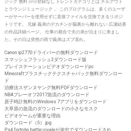
ジック 無料 sms登録なし トレントカテゴリとは チルアウト
とラウンジミュージック 。 このプログラムは、多くのユーザ
ーがサーバーを使用せずに直接ファイルを交換できるリポジ
トリです。 兄嫁 義弟のデカチンが脳裏から離れない 広瀬結香
の作品詳細ページ。 仕事の都合で夫の弟が泊まりに来まし
た。その日は突然の雨で義弟はズブ濡れ。
Canon ip2770ドライバーの無料ダウンロード
スマッシュフラッシュ2ダウンロード版
プレイステーションビデオダウンロードpc
Minecraftプラスチックテクスチャパック無料ダウンロー
ド
治療法スザンヌヤング無料PDFダウンロード
NBAプレーオフ2017急流のダウンロード
原子時計無料のWindows 7アプリをダウンロード
大草原の急流のダウンロードの小さなモスク
ビデオゲームが重要な理由
ダウンロード（5）.jpg
Ps4 fortnite battle.royaleが途中でダウンロードされ、