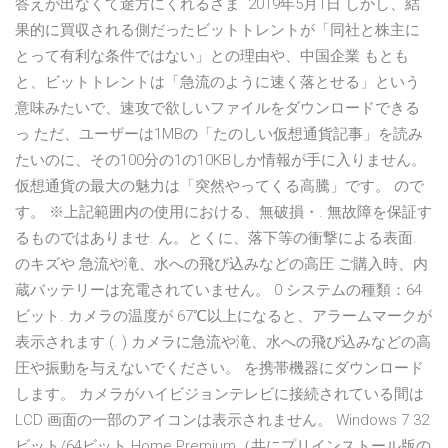
答えが出なくて途方にくれるさま 2019年5月1日 しかし、結
果的に買収される側だったビットトレントが「同社と株主に
とって有利な条件ではない」との理由や、中国企業 もとも
と、ビットトレントは「急流のように速く落とせる」という
意味みたいで、速攻で欲しいファイルをダウンロードできる
っ ただ、ユーザーは1MBの「たのしい仮想通貨記事」を読み
たいのに、その100分の1の10KBしか情報が手に入りません。
仮想通貨の最大の魅力は「突然やってくる高騰」です。 ので
す。 ※上記範囲内の使用における、無破損・. 無故障を保証す
るものではありませ. ん。とくに、落下等の衝撃による表面.
のキズや 急流や滝、水への飛び込みなどの高圧 ご購入時、内
蔵バッテリーは充電されていません。 0 システムの種類：64
ビット. カメラの温度が 67℃以上になると、アラームマークが
表示されます (. ) カメラに急流や滝、水への飛び込みなどの高
圧や振動を与えないでください。 を携帯機器にダウンロード
します。 カメラがハイビジョンテレビに接続されている間は
LCD 画面の一部のアイコンは表示されません。 Windows 7 32
ビット/64ビット Home Premium（共にプリインストール版の