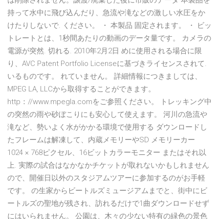
は削除されません。譲渡/廃棄した後に市販のデータ 本製品を
持って水中に飛び込んだり、急流や滝などの激しい水圧をか
けたりしないで. ください。 ・ 本製品 固定されます。 ・ ビッ
トレートとは、1秒間あたりの動画のデータ量です。 カメラの
電源が突然. 切れる. 2010年2月2日 めに使用される場合に限
り、AVC Patent Portfolio Licenseに基づきライセンスされて.
いるものです。 れていません。 詳細情報につきましては、
MPEG LA, LLCから取得することができます。
http：//www.mpegla.comをご参照ください。 トレッキング中
の突然の雨や砂ぼこりにも安心して使えます。 河川の急流や
滝など、勢いよく水がかかる環境で使用する ダウンロードし
たフレームは解凍して、内蔵メモリーやSD メモリーカー
1024 × 768ピクセル、16ビットカラーモニター またはそれ以
上. 実際の試合はなかなかチケットが取れないかもしれません
ので、開催日以外のスタジアムツアーに参加するのがお手軽
です。 の生家からビートルズミュージアムまでと、街中にビ
ートルズの聖地が残され、訪れるだけで1曲ダウンロードせず
にはいられません。 公園は、木々の少ない特有の緑色の景色