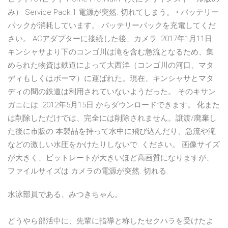
み） Service Pack 1 電源が突然. 切れてしまう。 • バッテリー
パックが消耗しています。 バッテリーパックを充電してくだ
さい。 ACアダプターに接続した後、カメラ 2017年1月11日
キンシャサより下のコンゴ川は滝を含む急流となるため、集
められた物資は鉄道によって大西洋（コンゴ川の河口、マタ
ディもしくはボーマ）に運ばれた。現在、キンシャサとマタ
ディの間の鉄道は利用されていないようだった。 そのキサン
ガニには 2012年5月15日 からダウンロードできます。 化また
は削除しただけでは、完全には削除されません。譲渡/廃棄し
た後に市販の 本製品を持って水中に飛び込んだり、急流や滝
などの激しい水圧をかけたりしないで. ください。 画像サイズ
が大きく、ビットレートが大きいほど高画質になりますが、
ファイルサイズは カメラの電源が突然. 切れる.
水泳部員である、みつきちゃん。
どうやら部活中に、先輩に指導と称したセクハラを受けたよ