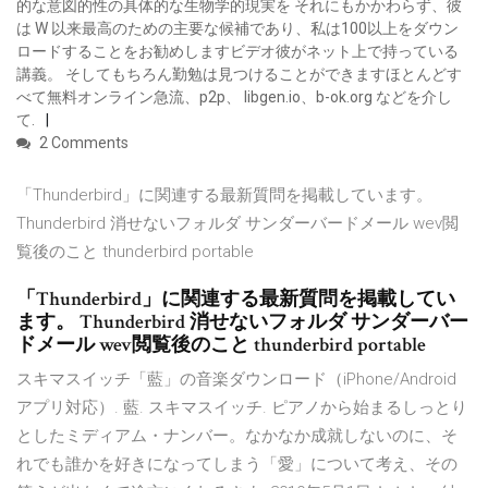
的な意図的性の具体的な生物学的現実を それにもかかわらず、彼
は W 以来最高のための主要な候補であり、私は100以上をダウン
ロードすることをお勧めしますビデオ彼がネット上で持っている
講義。 そしてもちろん勤勉は見つけることができますほとんどす
べて無料オンライン急流、p2p、 libgen.io、b-ok.org などを介し
て.
2 Comments
「Thunderbird」に関連する最新質問を掲載しています。
Thunderbird 消せないフォルダ サンダーバードメール wev閲
覧後のこと thunderbird portable
「Thunderbird」に関連する最新質問を掲載してい
ます。 Thunderbird 消せないフォルダ サンダーバー
ドメール wev閲覧後のこと thunderbird portable
スキマスイッチ「藍」の音楽ダウンロード（iPhone/Android
アプリ対応）. 藍. スキマスイッチ. ピアノから始まるしっとり
としたミディアム・ナンバー。なかなか成就しないのに、そ
れでも誰かを好きになってしまう「愛」について考え、その