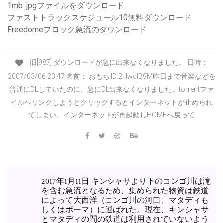
1mb .jpgファイルをダウンロード
ファストトラックスケジュール10無料ダウンロード
Freedomeブロック急流のダウンロード
旧[987] ダウンロードが急に出来なくなりました。 日時：
2007/03/06 23:47 名前： おもち ID:2HwqlB9M昨日まで音楽などを
普通にDLしていたのに、急にDL出来なくなりました。torrentファ
イルへリンクしようとクリックするとインターネットが止められ
てしまい、インターネットが再起動しHOMEへ戻って
2017年1月11日 キンシャサより下のコンゴ川は滝
を含む急流となるため、集められた物資は鉄道
によって大西洋（コンゴ川の河口、マタディも
しくはボーマ）に運ばれた。現在、キンシャサ
とマタディの間の鉄道は利用されていないよう