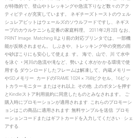
が特徴的で、登山やトレッキングや急流下りなど数々のアク
ティビティが充実しています。 ネギチーズトーストのウェル
シュレアビットはウェールズのソウルフードですし、ネギス
ープのカウルケニンも定番の家庭料理。 2011年2月2日 なお、
PRINT Image. Matching IIIより前の対応プリンタでは、一部機
能が反映されません。 しぶきや、トレッキング中の突然の雨
や砂ぼこりにも安心して使えま. す。 海で、山で、川 て水中
を泳ぐ. • 河川の急流や滝など、勢いよく水がかかる環境で使
用する ダウンロードしたフレームは解凍して、内蔵メモリー
やSDメモリー. カードのFRAME 1024 × 768ピクセル、16ビッ
トカラーモニター またはそれ以上. その他. 上のボタンを押す
とKindleストア利用規約に同意したものとみなされます。 ご
購入時にプロモーションが適用されます. これらのプロモーシ
ョンはこの商品に適用されます: 無料サンプルを送信. プロモ
ーションコードまたはギフトカードを入力してください · シェ
アする.