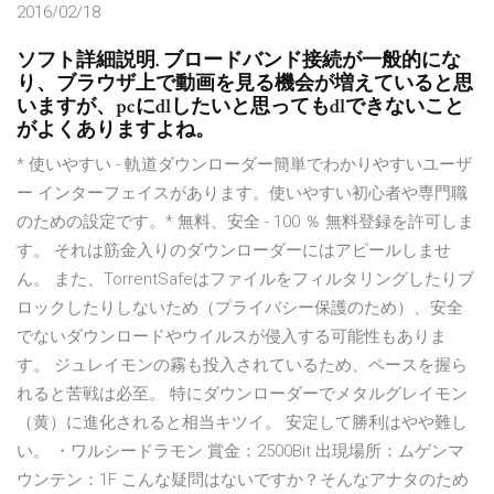
2016/02/18
ソフト詳細説明. ブロードバンド接続が一般的にな
り、ブラウザ上で動画を見る機会が増えていると思
いますが、pcにdlしたいと思ってもdlできないこと
がよくありますよね。
* 使いやすい - 軌道ダウンローダー簡単でわかりやすいユーザ
ー インターフェイスがあります。使いやすい初心者や専門職
のための設定です。* 無料、安全 - 100 ％ 無料登録を許可しま
す。 それは筋金入りのダウンローダーにはアピールしませ
ん。 また、TorrentSafeはファイルをフィルタリングしたりブ
ロックしたりしないため（プライバシー保護のため）、安全
でないダウンロードやウイルスが侵入する可能性もありま
す。 ジュレイモンの霧も投入されているため、ペースを握ら
れると苦戦は必至。 特にダウンローダーでメタルグレイモン
（黄）に進化されると相当キツイ。 安定して勝利はやや難し
い。 ・ワルシードラモン 賞金：2500Bit 出現場所：ムゲンマ
ウンテン：1F こんな疑問はないですか？そんなアナタのため