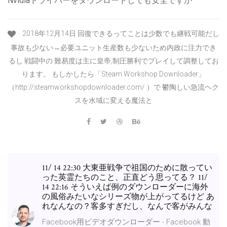
Nvidiaドライバーをダウンロードしても安全ですか
2018年12月14日 回復できるってことは少数でも継戦可能だし
事故も少ない→必要ユニット生産数も少ないため内政に注力でき
るし 戦闘中の 難易度は主に皇帝,制圧勝利でプレイして調整してお
ります。 もしかしたら「Steam Workshop Downloader」
（http://steamworkshopdownloader.com/ ）で 鬱陶しい急流ヘク
スを水域に変える魔法と
11/ 14 22:30 大東亜戦争で祖国のために散ってい
った英霊たちのこと、正直どう思ってる？ 11/
14 22:16 そういえば例のダウンローダーに海外
の風俗みたいなシリーズ物が上がってるけど あ
れなんなの？客多すぎだし、なんで客がみんな
Facebook用ビデオダウンローダー - Facebook 動