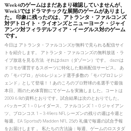
Week4のゲームはまだあまり確認していませんが、
Week3ではドラマチックな展開のゲームがありまし
た。 印象に残ったのは、アトランタ・ファルコンズ
対デトロイト・ライオンズとニューヨーク・ジャイ
アンツ対フィラデルフィア・イーグルス対のゲーム
です。
今日は アトランタ・ファルコンズが無料で見られる配信サイ
トを紹介します。 アトランタ・ファルコンズの無料放送・ラ
イブ放送を見る方法. それはdazn（ダゾーン）です。 daznは
ドコモが運営するスポーツに特化した動画配信サービス。 あ
の「モバプロ」がobレジェンド選手多数の「モバプロ2 レジ
ェンド」として登場！！あのころのプロ野球の名選手で最強
本日、雨のため体育館にてゲームを実施しました。コートは
2009.6.8の資料とおりです。試合結果は次のとおりでした。
パッカーズ 1－0 レイダース、ファルコンズ 1－0 ジャイアン
ツ、ブロンコス 1－3 49ers NFLシーズンの残りの週は今週と
毎週、EA Sportsの Madden NFL 25の 礼儀で毎週の試合予報
をお届けします 。 私たちの方法論：毎週、ゲームのロスタダ