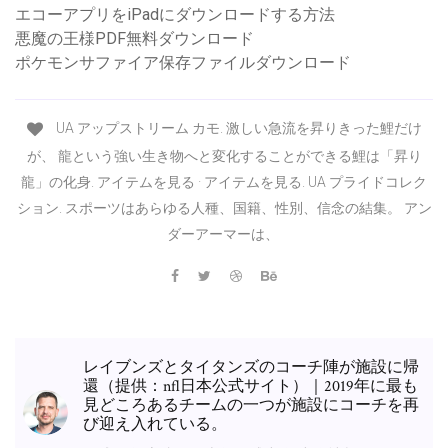
エコーアプリをiPadにダウンロードする方法
悪魔の王様PDF無料ダウンロード
ポケモンサファイア保存ファイルダウンロード
UA アップストリーム カモ. 激しい急流を昇りきった鯉だけ
が、 龍という強い生き物へと変化することができる鯉は「昇り
龍」の化身. アイテムを見る · アイテムを見る. UA プライドコレク
ション. スポーツはあらゆる人種、国籍、性別、信念の結集。 アン
ダーアーマーは、
レイブンズとタイタンズのコーチ陣が施設に帰
還（提供：nfl日本公式サイト）｜2019年に最も
見どころあるチームの一つが施設にコーチを再
び迎え入れている。