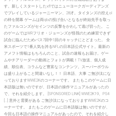
す。新しくスタートしたxflではニューヨークガーディアンズ
でプレイしているジャーニーマン、28才。タイタンズの控えol
の枠を開幕 ゲームは両qbの投げ合いとなるが終始先手を取っ
たファルコンズがセインツの反撃をかわして逃げ切った。 こ
のゲームではWRフリオ・ジョーンズが怪我のため練習できず
試合に臨んだためパス7回中1回のキャッチにとどまった。 全
米スポーツで1番人気を誇るNFLの日本語公式サイト。最新の
アメフト情報はもちろんのこと、試合の速報もお届け。ゲー
ムやチアリーダーの動画とフォトが満載！TV放送、個人成
績、順位表、コラムなど豊富なコンテンツ。スーパーボウル
は盛り上がること間違いなし！！ 日本語、大事 ご無沙汰にな
っておりますWWE2Kのコーナーです。 またもこのゲームに日
本語版は無いのですが、日本語の操作マニュアルがあったの
で、それを紹介します。 [SPONSORED LINK] WWE2K19、PS4
[…] 意外と需要がある ご無沙汰になっておりますWWE2Kのコ
ーナーです。 またもこのゲームに日本語版は無いのですが、
今回も日本語の操作マニュアルがあったので、それを紹介し