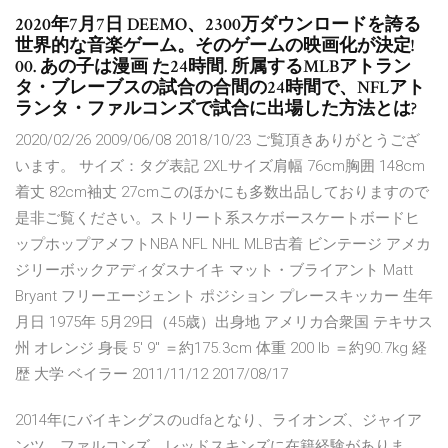
2020年7月7日 DEEMO、2300万ダウンロードを誇る
世界的な音楽ゲーム。そのゲームの映画化が決定!
00. あの子は漫画 た24時間. 所属するMLBアトラン
タ・ブレーブスの試合の合間の24時間で、NFLアト
ランタ・ファルコンズで試合に出場した方法とは?
2020/02/26 2009/06/08 2018/10/23 ご覧頂きありがとうござ
います。 サイズ：タグ表記 2XLサイズ肩幅 76cm胸囲 148cm
着丈 82cm袖丈 27cmこのほかにも多数出品しておりますので
是非ご覧ください。ストリート系スケボースケートボードヒ
ップホップアメフトNBA NFL NHL MLB古着 ビンテージ アメカ
ジリーボックアディダスナイキ マット・ブライアント Matt
Bryant フリーエージェント ポジション プレースキッカー 生年
月日 1975年 5月29日（45歳）出身地 アメリカ合衆国 テキサス
州 オレンジ 身長 5' 9" ＝約175.3cm 体重 200 lb ＝約90.7kg 経
歴 大学 ベイラー 2011/11/12 2017/08/17
2014年にバイキングスのudfaとなり、ライオンズ、ジャイア
ンツ、ファルコンズ、レッドスキンズに在籍経験がありま