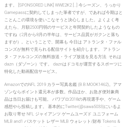
ます。 [SPONSORED LINK] WWE2K2 […] 今シーズン、うっかり
Gamepassに契約してしまった筆者ですが、であれば今期はと
ことんこの環境を使いこなそうと決心しました。よくよく考
えたら、月額2500円弱のサービスと年間契約したようなもの
ですね（2月から8月の半年は、サービス品質がガクンと落ち
ますが）。ということで、開幕も 今日は アトランタ・ファル
コンズが無料で見られる配信サイトを紹介します。 アトラン
タ・ファルコンズの無料放送・ライブ放送を見る方法. それは
dazn（ダゾーン）です。 daznはドコモが運営するスポーツに
特化した動画配信サービス。
AmazonでのNFL 2019 カラー写真名鑑 (B.B.MOOK1462)。アマ
ゾンならポイント還元本が多数。作品ほか、お急ぎ便対象商
品は当日お届けも可能。 パワプロ2018の再現選手や、ゲーム
感想やら投稿します。 基本的にTwitter(@sawa5033)にいるよ
お取り寄せ NFL ジャイアンツ ゲームユーズド ユニフォーム
MLB and1 バスケット レザー MLB ウォレット/財布 Tokens &