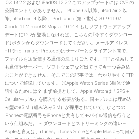
iOS 13.2.2 および iPadOS 13.2.2 このアップデートには CVE の
公開エントリがありません。 iPhone 6s 以降、iPad Air 2 以
降、iPad mini 4 以降、iPod touch (第 7 世代) 2019-11-07:
Xcode 11.2: macOS Mojave 10.14.4 もしソフトウェアアップ
デートに12.2が登場しなければ、こちらの｢今すぐダウンロー
ド｣ボタンからダウンロードしてください。メールアドレス
FTP(File Transfer Protocol)はサーバーとクライアント間で、
ファイルを送受信する通信の決まりごとです。FTPと検索して
も通信やサーバー、ソフトウェアなど出てきて今一つ呑み込
むことができません。そこでこの記事では、わかりやすくFTP
について解説しています。 ①Apple Watch Series 3単体で通
話するためには？ まず前提として、Apple Watchは「GPS＋
Cellularモデル」を購入する必要がある。同モデルには埋め込
み型のeSIM（組み込みSIM）が採用されていて、ひとつの
iPhoneの電話番号をiPhoneと共有してモバイル通信を行うと
いう仕組みだ。 ～ダウンロードとストリーミングの違い～
Appleと言えば、iTunes。iTunes StoreとApple Musicって何が