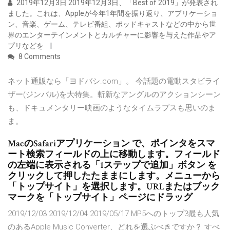
2019年12月3日 2019年12月3日、「Best of 2019」が発表され
ました。これは、Appleが今年1年間を振り返り、アプリケーショ
ン、音楽、ゲーム、テレビ番組、ポッドキャストなどの中から世
界のエンターテインメントとカルチャーに影響を与えた作品やア
プリなどを
8 Comments
ネット通販なら「ヨドバシ.com」。 今話題の電動スタビライ
ザー(ジンバル)を大特集。斬新なアングルのアクションシーン
も、ドキュメンタリー映画のようなタイムラプスも思いのま
ま。
MacのSafariアプリケーション で、ポインタをスマ
ート検索フィールドの上に移動します。フィールド
の左端に表示される「1ステップで追加」ボタン を
クリックして押したたままにします。メニューから
「トップサイト」を選択します。URLまたはブック
マークを「トップサイト」ページにドラッグ
2019/12/03 2019/12/04 2019/05/17 MP5へのトップ3最も人気
のあるApple Music Converter、どれを選ぶべきですか？ すべ