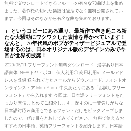
無料でダウンロードできるフルートの有名な70曲以上を集め
ました。著作権の切れた楽譜は違法でなく無料公開されてい
ます。今回はそのなかから有名な曲を集めております。
」 というコピーにある通り、最新作で巻き起こる新
たな大騒動にワクワクした表情を浮かべています！
なんと、 70年代風のボブがティザービジュアルで登
場するのは、日本オリジナル版のデザインのみで今
回が世界初披露！
2020/06/11 フリーフォント無料ダウンロード - 漢字あり日本
語書体. NFモトヤアポロ1. 個人利用〇 商用利用×. メールアド
レスを登録 送られてきたメールからダウンロード. フォントオ
ンラインストア MotoShop. 中央あたりにある「お試しフリー
フォント」から入れます 今回は、日本語フリーフォントをた
っぷり88個まとめてご紹介します。探すのに一苦労しがちな
日本語対応＆商用もできるフォントだけをピックアップしま
したので、ぜひ目をとおしてみてください。 無料で使えるお
すすめの日本語、英語フリーフォントを紹介します。日本語