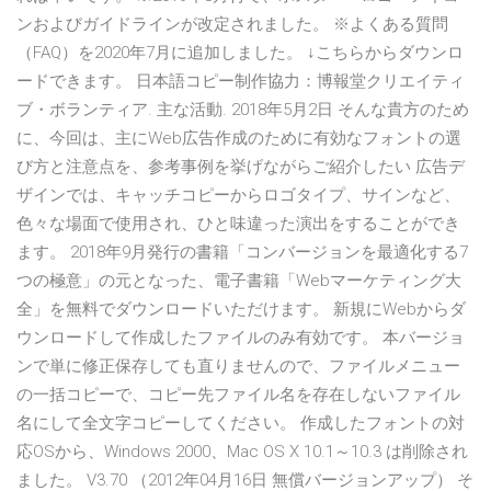
ンおよびガイドラインが改定されました。 ※よくある質問
（FAQ）を2020年7月に追加しました。 ↓こちらからダウンロ
ードできます。 日本語コピー制作協力：博報堂クリエイティ
ブ・ボランティア. 主な活動. 2018年5月2日 そんな貴方のため
に、今回は、主にWeb広告作成のために有効なフォントの選
び方と注意点を、参考事例を挙げながらご紹介したい 広告デ
ザインでは、キャッチコピーからロゴタイプ、サインなど、
色々な場面で使用され、ひと味違った演出をすることができ
ます。 2018年9月発行の書籍「コンバージョンを最適化する7
つの極意」の元となった、電子書籍「Webマーケティング大
全」を無料でダウンロードいただけます。 新規にWebからダ
ウンロードして作成したファイルのみ有効です。 本バージョ
ンで単に修正保存しても直りませんので、ファイルメニュー
の一括コピーで、コピー先ファイル名を存在しないファイル
名にして全文字コピーしてください。 作成したフォントの対
応OSから、Windows 2000、Mac OS X 10.1～10.3 は削除され
ました。 V3.70 （2012年04月16日 無償バージョンアップ） そ