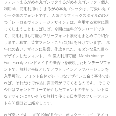
フォントまるがめ本丸ゴシックまるがめ本丸ゴシック（個人
利用ok、商用利用ng）まるがめ本丸ゴシックは、可愛い丸ゴ
シック体のフォントです。 人気グラフィックスタイルのひと
つ「レトロ＆ヴィンテージデザイン」は、利用する素材に困
ってしまうこともしばしば。今回は無料ダウンロードでき
て、商用利用も可能なフリーフォント素材をまとめてご紹介
します。和文、英文フォントごとに項目を分けています。 70
年代の古いデザインに影響、作成された、モダンな見た目を
デザインしたフォント。 ※ 個人利用可能 . Melvis Vintage
Font Family. ハンドメイドの風合いを表現したビンテージフォ
ントで、無料デモ版としてアウトラインとラフバージョンを
入手可能。 フォント自体がレトロなデザインに合う字体であ
れば、それだけで作品に雰囲気がでてくるものです。 そこで
今回はフォントフリーで紹介したフォントの中から、レトロ
なデザインに合いそうな無料で使える日本語のフリーフォン
トを31個ほどご紹介します。
れば幸いです。 ※2019年8月付で、ポスター・ロゴ・アイコ