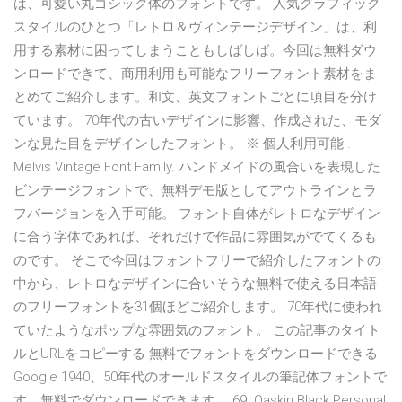
は、可愛い丸ゴシック体のフォントです。 人気グラフィック
スタイルのひとつ「レトロ＆ヴィンテージデザイン」は、利
用する素材に困ってしまうこともしばしば。今回は無料ダウ
ンロードできて、商用利用も可能なフリーフォント素材をま
とめてご紹介します。和文、英文フォントごとに項目を分け
ています。 70年代の古いデザインに影響、作成された、モダ
ンな見た目をデザインしたフォント。 ※ 個人利用可能 .
Melvis Vintage Font Family. ハンドメイドの風合いを表現した
ビンテージフォントで、無料デモ版としてアウトラインとラ
フバージョンを入手可能。 フォント自体がレトロなデザイン
に合う字体であれば、それだけで作品に雰囲気がでてくるも
のです。 そこで今回はフォントフリーで紹介したフォントの
中から、レトロなデザインに合いそうな無料で使える日本語
のフリーフォントを31個ほどご紹介します。 70年代に使われ
ていたようなポップな雰囲気のフォント。 この記事のタイト
ルとURLをコピーする 無料でフォントをダウンロードできる
Google 1940、50年代のオールドスタイルの筆記体フォントで
す。無料でダウンロードできます。 69. Qaskin Black Personal