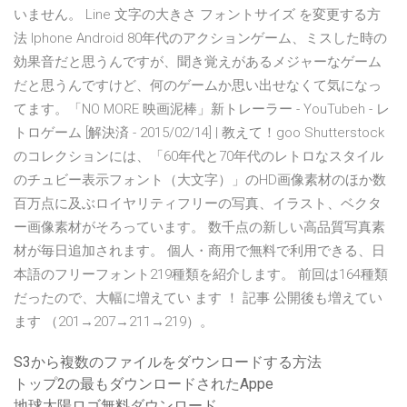
いません。 Line 文字の大きさ フォントサイズ を変更する方
法 Iphone Android 80年代のアクションゲーム、ミスした時の
効果音だと思うんですが、聞き覚えがあるメジャーなゲーム
だと思うんですけど、何のゲームか思い出せなくて気になっ
てます。「NO MORE 映画泥棒」新トレーラー - YouTubeh - レ
トロゲーム [解決済 - 2015/02/14] | 教えて！goo Shutterstock
のコレクションには、「60年代と70年代のレトロなスタイル
のチュビー表示フォント（大文字）」のHD画像素材のほか数
百万点に及ぶロイヤリティフリーの写真、イラスト、ベクタ
ー画像素材がそろっています。 数千点の新しい高品質写真素
材が毎日追加されます。 個人・商用で無料で利用できる、日
本語のフリーフォント219種類を紹介します。 前回は164種類
だったので、大幅に増えてい ます ！ 記事 公開後も増えてい
ます （201→207→211→219）。
S3から複数のファイルをダウンロードする方法
トップ2の最もダウンロードされたAppe
地球太陽ロゴ無料ダウンロード