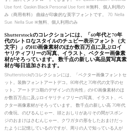
Use font. Qaskin Black Personal Use font ※無料、個人利用の
み（商用有料） 曲線が印象的な英字フォントです。 70. Nella
Sue. Nella Sue ※無料、個人利用のみ
Shutterstockのコレクションには、「60年代と70年
代のレトロなスタイルのチュビー表示フォント（大
文字）」のHD画像素材のほか数百万点に及ぶロイ
ヤリティフリーの写真、イラスト、ベクター画像素
材がそろっています。 数千点の新しい高品質写真素
材が毎日追加されます。
Shutterstockのコレクションには、「ベクター画像フォントセ
ット。装飾フォントアートデコ。80年代と70年代の文字のセ
ット。アートデコ期のデザインの方向性」のHD画像素材のほ
か数百万点に及ぶロイヤリティフリーの写真、イラスト、ベ
クター画像素材がそろっています。 数千点の新しい高 70年代
の食玩、のびるんじゃー、頭とおしりがありその間がスポン
ジのおまけはさむんじゃー、クワガタの形をしたおまけだっ
たように記憶しているのですが、周りの人で知っている人が