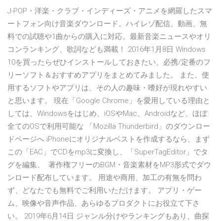
J-POP・洋楽・クラブ・インディーズ・アニメを網羅したスマ
ートフォン向け音楽ダウンロード。ハイレゾ配信、動画、無
料での試聴や1曲からの購入に対応。最新音楽ニュースやオリ
コンランキング、歌詞なども満載！ 2016年1月8日 Windows
10を買ったらぜひインストールしておきたい、必携/定番のフ
リーソフト＆おすすめアプリをまとめてみました。 また、使
用するソフトやアプリは、その人の趣味・嗜好が現れやすい
と思います。 現在「Google Chrome」を愛用している理由と
しては、Windowsをはじめ、iOSやMac、Androidなど、ほぼ
全てのOSで利用可能な 「Mozilla Thunderbird」のダウンロー
ドページへ iPhoneにオリジナルベストを作成するなら、まず
この「EAC」でCDをmp3に変換し、「SuperTagEditor」でタ
グを編集、 著作権フリーのBGM・音楽素材をMP3形式でダウ
ンロード配布しています。 用途や商用、加工の有無を問わ
ず、どなたでも無料でご利用いただけます。 アプリ・ゲー
ム、映像や音声作品、あらゆるプロダクトにお役立て下さ
い。 2019年6月14日 ジャンル分けやランキングもあり、曲探