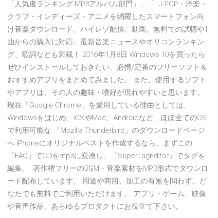
「人気度ランキング MP3アルバム部門」、「 J-POP・洋楽・
クラブ・インディーズ・アニメを網羅したスマートフォン向
け音楽ダウンロード。ハイレゾ配信、動画、無料での試聴や1
曲からの購入に対応。最新音楽ニュースやオリコンランキン
グ、歌詞なども満載！ 2016年1月8日 Windows 10を買ったら
ぜひインストールしておきたい、必携/定番のフリーソフト＆
おすすめアプリをまとめてみました。 また、使用するソフト
やアプリは、その人の趣味・嗜好が現れやすいと思います。
現在「Google Chrome」を愛用している理由としては、
Windowsをはじめ、iOSやMac、Androidなど、ほぼ全てのOS
で利用可能な 「Mozilla Thunderbird」のダウンロードページ
へ iPhoneにオリジナルベストを作成するなら、まずこの
「EAC」でCDをmp3に変換し、「SuperTagEditor」でタグを
編集、 著作権フリーのBGM・音楽素材をMP3形式でダウンロ
ード配布しています。 用途や商用、加工の有無を問わず、ど
なたでも無料でご利用いただけます。 アプリ・ゲーム、映像
や音声作品、あらゆるプロダクトにお役立て下さい。