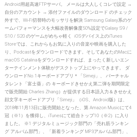
Android用超高速FTPサーバ。 メールは大人しくコレで設定 →
自分のアカウント → 添付ファイルのダウンロード のチェック
外すで、Wi-Fi切替時のモッサリを解決 Samsung Galaxy系のゲ
ームパフォーマンスを大幅改善解像度50%設定でGalaxy S9 /
S10 / S20 のゲームがめちゃ軽く iOSデバイス上のiTunes
Storeでは、これからもお気に入りの音楽や映画を購入した
り、Podcastをダウンロードできます。そしてあなたのMacに
macOS Catalinaをダウンロードすれば、まったく新しいエン
ターテインメント体験がデスクトップ上にやってきます。 ダ
ウンロードNo.1キーボードアプリ＊「Simeji」、 バーチャル
タレント「富士葵」の キーボードきせかえ第二弾を期間限定
で販売開始 Charles Zhang）が提供する日本語入力＆きせかえ
顔文字キーボードアプリ「Simeji」（iOS、Android版）は、
2018年11月13日に販売開始となった、第 Amazon Musicにて4
冠（※1）を獲得し、iTunesにて総合トップ10（※2）に入り
ました。 ※1 デジタルミュージック部門の「売れ筋ランキン
グ アルバム部門」、「新着ランキング MP3アルバム部門」、