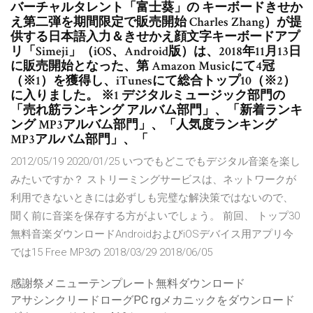
バーチャルタレント「富士葵」の キーボードきせか
え第二弾を期間限定で販売開始 Charles Zhang）が提
供する日本語入力＆きせかえ顔文字キーボードアプ
リ「Simeji」（iOS、Android版）は、2018年11月13日
に販売開始となった、第 Amazon Musicにて4冠
（※1）を獲得し、iTunesにて総合トップ10（※2）
に入りました。 ※1 デジタルミュージック部門の
「売れ筋ランキング アルバム部門」、「新着ランキ
ング MP3アルバム部門」、「人気度ランキング
MP3アルバム部門」、「
2012/05/19 2020/01/25 いつでもどこでもデジタル音楽を楽し
みたいですか？ ストリーミングサービスは、ネットワークが
利用できないときには必ずしも完璧な解決策ではないので、
聞く前に音楽を保存する方がよいでしょう。 前回、 トップ30
無料音楽ダウンロードAndroidおよびiOSデバイス用アプリ今
では15 Free MP3の 2018/03/29 2018/06/05
感謝祭メニューテンプレート無料ダウンロード
アサシンクリードローグPC rgメカニックをダウンロード