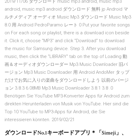
2019/11/06 ダウンロード music mp3 android, music mp3
android, music mp3 android ダウンロード 無料 jp Android マ
ルチメディア オーディオ Music Mp3 ダウンロード Music Mp3
8.0 用 Android PedroParamo レート 0 Put your favorite songs
on For each song or playlist, there is a download icon beside
it. Click it, choose "MP3" and click "Download" to download
the music for Samsung device. Step 3. After you download
music, then click the "LIBRARY" tab on the top of Loading 動
画＆オーディオダウンローダー Mp3 Music Downloader 旧バ
ージョン Mp3 Music Downloader 用 Android AndoMer タップ
だけでお気に入りの楽曲をダウンロードしよう 以前のバージ
ョン 3.8.3 6.08MB Mp3 Music Downloader 3.8.1 3.8 .0
Benötigen Sie YouTube MP3-Konverter Apps für Android zum
direkten Herunterladen von Musik von YouTube. Hier sind die
Top 10 YouTube to MP3-Apps für Android, die Sie
interessieren könnten. 2019/02/21
ダウンロードNo.1キーボードアプリ＊「Simeji」、