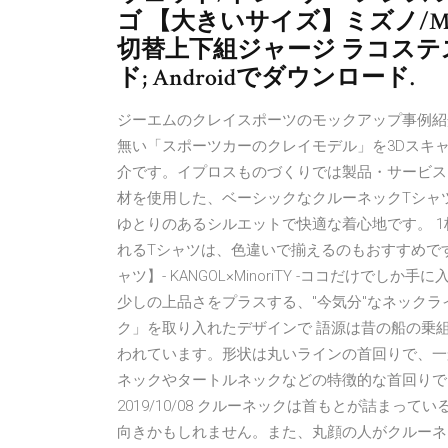
ゴ 【大きいサイズ】ミズノ/MIZ
切替上下組ジャージ ラコステス
ド; Androidでダウンロード.
ジーエムのクレイスポーツのモックアップ事例紹
無い「スポーツカーのクレイモデル」を3Dスキャ
介です。イプロスものづくりでは製品・サービス
材を使用した、ベーシックなクルーネックTシャ
ゆとりのあるシルエットで快適な着心地です。 
れるTシャツは、色違いで揃えるのもおすすめです。 
ャツ】- KANGOL×MinoriTY -ココだけで
少しの上品さをプラスする、"今気分"なネック
ク」を取り入れたデザインで 語源は昔の船の乗
われています。形状は丸いラインの首回りで、一般
ネックやタートルネックなどの特徴的な首回りで
2019/10/08 クルーネックは首もとが詰ま
向きかもしれません。また、丸顔の人がクルーネ