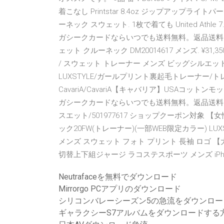
着こなし Printstar 8.4oz ジップアップライトパー
ーネック スウェット. 1枚で着ても United Ath
ガシークカードならいつでも送料無料。返品送料0円 OFF
ェット クルーネック DM20014617 メンズ. ¥31,
/ スウェット トレーナー メンズ ビッグシルエッ
LUXSTYLE/ガールプリント裏起毛トレーナー/ト
CavariA/CavariA【キャバリア】USAコットン
ガシークカードならいつでも送料無料。返品送料0 U
スエット/501977617 ショップクーポン対象 
ック20FW(トレーナー)(一部WEB限定カラー) 
メンズ スウェット フォト プリント 長袖 ロゴ 【大
切替上下組ジャージ ラコステスポーツ メンズ iPho
Neutrafaceを無料でダウンロード
Mirrorgo PCアプリのダウンロード
シリコンバレーシーズン5の急流をダウンロー
ギャラクシーS7アルバムをダウンロードする