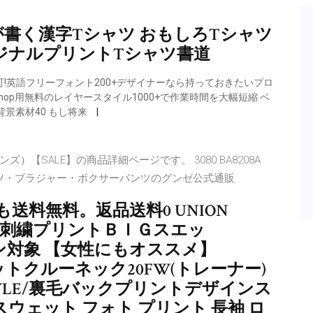
書く漢字Tシャツ おもしろTシャツ
ジナルプリントTシャツ書道
可!英語フリーフォント200+デザイナーなら持っておきたいプロ
hop用無料のレイヤースタイル1000+で作業時間を大幅短縮 ベ
景素材40 もし将来
【SALE】の商品詳細ページです。 3080 BA8208A
ー・ショーツ・ブラジャー・ボクサーパンツのグンゼ公式通販
料無料。返品送料0 UNION
ボー刺繍プリントＢＩＧスエッ
ーポン対象 【女性にもオススメ】
ットクルーネック20FW(トレーナー)
STYLE/裏毛バックプリントデザインス
スウェット フォト プリント 長袖 ロ