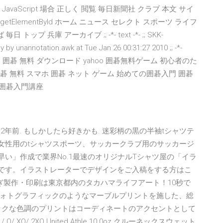
JavaScript 場合 正しく 閲覧 毎日新聞社 クラブ 本文 サイ
arch getElementById ホーム ニュース セレクト スポーツ ライフ
プ 兵庫 アーカイブ ;; -*- text -*- ;; SKK-
by unannotation.awk at Tue Jan 26 00:31:27 2010 ;; -*-
囲碁 無料 cpu 囲碁 無料 ダウンロード yahoo 囲碁無料ゲーム 初心者のた
碁 無料 スマホ 囲碁 ネット ゲーム 始めての囲碁入門 囲碁
 囲碁入門講座
2年前. もしかしたら好きかも. 迷彩柄の黒の半袖tシャツテ
る. 保存. 女性用のtシャツスポーツ、サッカークラブ用のサッカージ
収する. 「早い」作成で業界No.1最速のオリジナルTシャツ屋の「イラ
ジです。イラストレーターでデザインをご入稿をする方はこ
ぎ製作・印刷は東京都内のタカハマライフアート！10秒で
 フォトグラフィックのようなマーブルプリントを施した、総
ックな色調のプリントはコーディネートのアクセントとして
/ XO/ 2XO United Athle 10.0oz クルーネックスウェット.