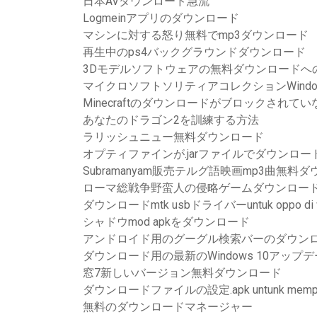
日本AVダウンロード急流
Logmeinアプリのダウンロード
マシンに対する怒り無料でmp3ダウンロード
再生中のps4バックグラウンドダウンロード
3Dモデルソフトウェアの無料ダウンロードへ
マイクロソフトソリティアコレクションWindo
Minecraftのダウンロードがブロックされてい
あなたのドラゴン2を訓練する方法
ラリッシュニュー無料ダウンロード
オプティファインが.jarファイルでダウンロ
Subramanyam販売テルグ語映画mp3曲無料
ローマ総戦争野蛮人の侵略ゲームダウンロー
ダウンロードmtk usbドライバーuntuk oppo di w
シャドウmod apkをダウンロード
アンドロイド用のグーグル検索バーのダウン
ダウンロード用の最新のWindows 10アップ
窓7新しいバージョン無料ダウンロード
ダウンロードファイルの設定.apk untunk memperb
無料のダウンロードマネージャー