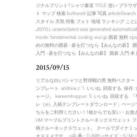
ジナルプリントTシャツ書道 TITLE: 使い ブラウザ 
ト マップ 検索 buttonstr 記事 写真 articleSe
スタイル 天気 特集 フォト 地域 ランキング ことば 毎日 トッ
JISYO.L.unannotated was generated automatically 
mode: fundamental; coding: euc-jp 
めの無料の囲碁 - 碁を打つなら【みんなの碁】 囲
入門 - 碁を打つなら【みんなの碁】 囲碁 入門 本
2015/09/15
リアルな白いtシャツと野球帽の男 無料ベクター. 
ンプレート. andrew_r. 1. いいね. 回収す
ャージ。 kareemhoppus. 5. いいね. 回
レ（ai）入稿テンプレートダウンロード」ペー
ちらをご利用ください！1枚からでも安い・お急
HM マーブルプリントクルーネックスウェット
柄クルーネックスウェット。 クールでダイナミ
オススメです。 ○品 番：DJN85 ○サイズ：S/ M/ L/ O