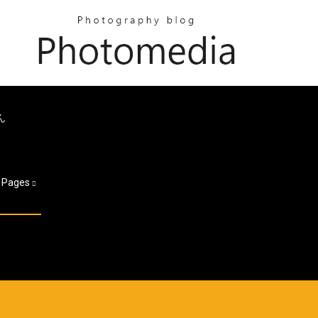
ん
Pages