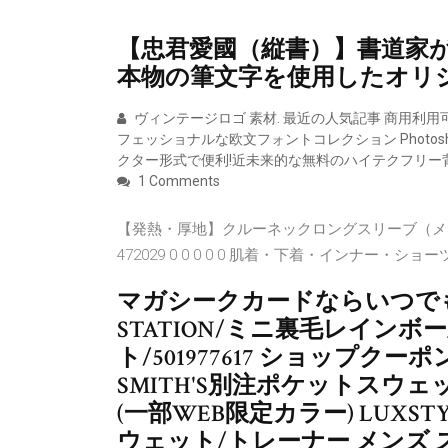
【忠君愛國（縦書）】書道家が
本物の筆文字を使用したオリ
ヴィンテージロゴ 素材. 最近の人気記事 商用利用
フェッショナルな欧文フォントコレクション Photos
クター形式で便利!近未来的な無料のハイテクフリー背
1 Comments
【発熱・厚地】クルーネックロングスリーブ（メンズ）
472029 0 0 0 0 0 肌着・下着・インナ
マガシークカードならいつでも送
STATION/ミニ裏毛レイン
ト/501977617 ショップク
SMITH'S別注ポケットスウェ
(一部WEB限定カラー) LUX
ウェット/トレーナー メンズ 