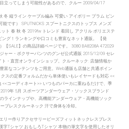
ってしまう可能性があるので、クルー 2009/04/17
秋 冬 縦ライン ケーブル編み 可愛い アイボリー プラム ピン
入可能です） SPUTNICKS スプートニクスのトップス メンズ
ト 春 秋 冬 2019fw トレンド 着回し アクリル ポリエステ
ahoo!ショッピング！ランキングや口コミも豊富なネット通販。 【発
E】の商品詳細ページです。 3080 BA8208A 472029
ラジャー・ボクサーパンツのグンゼ公式通販 2015/12/09 セレ
サイト・直営オンラインショップ。クルーネック: 店舗情報か
豊富なコンテンツをご用意。Web通販も店舗と共通ポイン
ボックスの定番フォルムだから単体使いもレイヤードも対応 <<
 <<コーディネート>> いつものパーカに重ねるだけで、季
 2019年 5月 スポーツアンダーウェア・ソックスブランド
のラインナップや、高機能アンダーウェア・高機能ソック
リーブレスクルーネック 汗で身体を冷却。
エリー作りアクセサリービーズフィットネックレスブレス
漢字Tシャツ おもしろTシャツ 本物の筆文字を使用したオリ