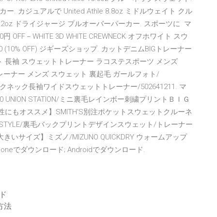
カー. カジュアルで United Athle 8.8oz ミドルウェイト クル
le 7.2oz ドライジャージ プルオーバーパーカー. スポーツに マ
－WHITE 3D WHITE CREWNECK オフホワイト スウ
350 (10% OFF) ジギーズショップ. カットデニムBIGトレーナー
ト 長袖 スウェットトレーナー ラコステスポーツ メンズ
レーナー メンズ スウェット 裏起毛 ガールフォト/
モックネック長袖ワイドスウェットトレーナー/502641211. マ
NION STATION/ミニ裏毛レインボー刺繍プリントＢＩＧ
【女性にもオススメ】SMITH'S別注ポケットスウェットクルーネ
LUXSTYLE/裏毛バックプリントデザインスウェット/トレーナー
きいサイズ】ミズノ/MIZUNO QUICKDRY ウォームアップ
neでダウンロード; Androidでダウンロード.
ド
方法