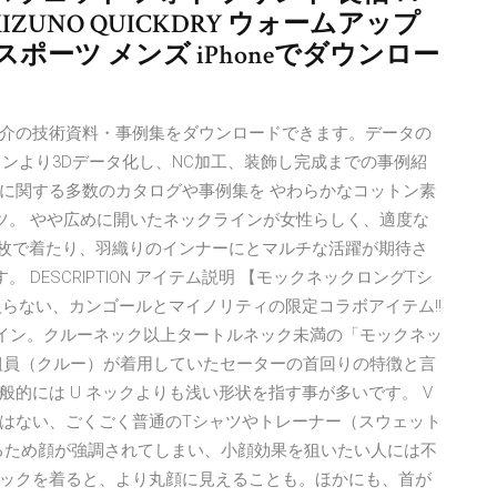
UNO QUICKDRY ウォームアップ
ポーツ メンズ iPhoneでダウンロー
介の技術資料・事例集をダウンロードできます。データの
ンより3Dデータ化し、NC加工、装飾し完成までの事例紹
に関する多数のカタログや事例集を やわらかなコットン素
ツ。 やや広めに開いたネックラインが女性らしく、適度な
1枚で着たり、羽織りのインナーにとマルチな活躍が期待さ
DESCRIPTION アイテム説明 【モックネックロングTシ
しか手に入らない、カンゴールとマイノリティの限定コラボアイテム!!
ライン。クルーネック以上タートルネック未満の「モックネッ
組員（クルー）が着用していたセーターの首回りの特徴と言
的には U ネックよりも浅い形状を指す事が多いです。 V
はない、ごくごく普通のTシャツやトレーナー（スウェット
っているため顔が強調されてしまい、小顔効果を狙いたい人には不
ックを着ると、より丸顔に見えることも。ほかにも、首が