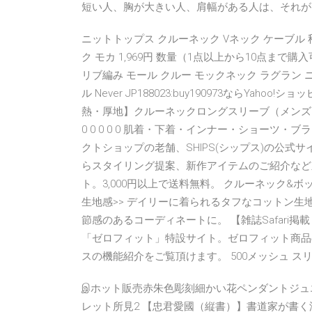
短い人、胸が大きい人、肩幅がある人は、それが目立
ニットトップス クルーネック Vネック ケーブル 
ク モカ 1,969円 数量（1点以上から10点まで購
リブ編み モール クルー モックネック ラグラン ニッ
ル Never JP188023:buy190973ならY
熱・厚地】クルーネックロングスリーブ（メンズ）【SAL
0 0 0 0 0 肌着・下着・インナー・ショーツ・ブ
クトショップの老舗、SHIPS(シップス)の公式
らスタイリング提案、新作アイテムのご紹介など
ト。3,000円以上で送料無料。 クルーネック&
生地感>> デイリーに着られるタフなコットン生地
節感のあるコーディネートに。 【雑誌Safari掲載
「ゼロフィット」特設サイト。ゼロフィット商品
スの機能紹介をご覧頂けます。 500メッシュ ス
இホット販売赤朱色彫刻細かい花ペンダントジュ
レット所見2 【忠君愛國（縦書）】書道家が書く