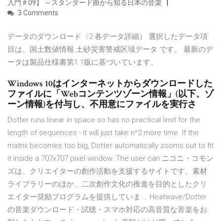
入門＃09】 ～スタンダード曲から知る日本の音楽
3 Comments
データのダウンロード〈2.各データ詳細） 選択したデータ項
目は、国土数値情報 土砂災害警戒区域データ です。 最新のデ
ータは製品仕様書第1.1版に基づいています。
Windows 10はインターネットからダウンロードした
ファイルに「Webコンテンツゾーン情報」(以下、ゾ
ーン情報)を付与し、不用意にファイルを実行さ
Dotter runs linear in space so has no practical limit for the
length of sequences - it will just take n^2 more time. If the
matrix becomes too big, Dotter automatically zooms out to fit
it inside a 707x707 pixel window. The user can ニコニ・コモン
ズは、クリエイターの創作活動を支援するサイトです。素材
ライブラリーのほか、二次創作文化の推進を目的としたクリ
エイター奨励プログラムを提供していま … Heatwave/Dotter
の音楽ダウンロード・試聴・スマホ対応の高音質な音楽をお