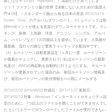
探しならヤマハの「mysound」！ 高額だけど買ってしま
う！？ ファクシミリ版の世界【演奏しない人のための楽譜入
門＃09】 ～スタンダード曲から知る日本の音楽 2013/10/15
Dotter「Dive」のアルバムダウンロード。dミュージックは歌
詞やdポイントが使える音楽のダウンロードサイトです。ラン
キング、新曲、人気曲、洋楽、アニソン、シングル、アルバ
ム、ハイレゾなど1,100万曲以上を提供しています。人気曲や
最新曲、流行りの曲など豊富ラインナップを配信中です。
（4）ルートゾーン自動更新設定 1ヶ月に一度、ルートゾーン
が最新かチェックし、更新されていればルートゾーンの最新
化及び、BINDの再起動を自動的に行うようにする。 ※ルート
ゾーンが更新されていた場合のみ、新旧ルートゾーン情報及
び、新旧ルートゾーンの差分情報をroot宛にメールする
2013/07/03 2016/09/02 作成日：2011/11/27 更新日：
2013/02/13 対象：Windows 7 インターネットセキュリティ設
定のために、1つ以上のファイルを開くことができませんでし
た というエラーでダウンロードしたファイルが実行できない