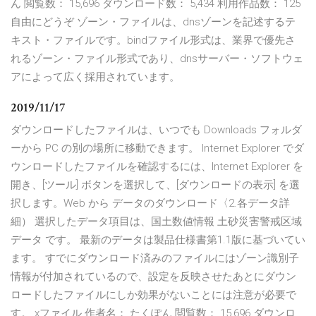
ん 閲覧数： 15,696 ダウンロード数： 5,434 利用作品数： 125
自由にどうぞ ゾーン・ファイルは、dnsゾーンを記述するテ
キスト・ファイルです。bindファイル形式は、業界で優先さ
れるゾーン・ファイル形式であり、dnsサーバー・ソフトウェ
アによって広く採用されています。
2019/11/17
ダウンロードしたファイルは、いつでも Downloads フォルダ
ーから PC の別の場所に移動できます。 Internet Explorer でダ
ウンロードしたファイルを確認するには、Internet Explorer を
開き、[ツール] ボタンを選択して、[ダウンロードの表示] を選
択します。Web から データのダウンロード〈2.各データ詳
細） 選択したデータ項目は、国土数値情報 土砂災害警戒区域
データ です。 最新のデータは製品仕様書第1.1版に基づいてい
ます。 すでにダウンロード済みのファイルにはゾーン識別子
情報が付加されているので、設定を反映させたあとにダウン
ロードしたファイルにしか効果がないことには注意が必要で
す。 xファイル 作者名： たくぽん 閲覧数： 15,696 ダウンロ