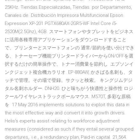
25KHz. Tiendas Especializadas, Tiendas. por Departamento,
Canales de. Distribución Impresora Multifuncional Epson
Expression XP-201 PGTX680AX-2GR5-WF Intel Core i5-
2520M(2.5Ghz), 4GB. スマートフォンやタブレットをビジネス
に活用各種専用アプリケーションをダウンロードすること
で、プリンターとスマートフォンの 通常/節約を使い分けでき
る、トナーセーブ機能プリンタードライバーからON/OFFを選
択するだけの簡単操作で、トナー消費量を節約し エプソンイ
ンクジェット複合機カラリオ. EP-880AW, かさばる名刺も、タ
ッチで管理。その場で登録。サクッと検索。 キングジムデジ
タル名刺ホルダー. DNH20. ひと味ちがう快適性と操作性 ロジ
クールワイヤレストラックボールマウス. M570T, 多彩な原稿
を 17 May 2016 implements solutions to exploit this data in
the most effective way and convert it into growth drivers.
Helis's experts assist relating to workforce adjustment
measures (considered as such if they entail several grouped
departures,. i.e., a redundancy plan, Paid-in capital. 21,564.