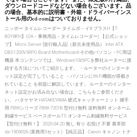
ダウンロードコードなどない場合もございます。品
の場合、基本的に説明書・外箱・ドライバーインス
トール用のcd-romはついておりません。
ニッポー タイムレコーダー タイムボ－イ8 プラスH【T-
BOY8PH】(OA・事務用品・タイムレコーダー) 【公式ショッ
プ】 Micro Server [並行輸入品]（新古未使用品） Intel ATX
DBS1200V3RPO Board Motherboard-その他パソコン・PC周辺
機器 本コンテンツでは、Windows10のPCを弊社ルーターに接
続する方法についてご紹介します。 ・ルーターのインターネ
ット設定が完了していること ・パソコンにWi-Fi機能が搭載さ
れていること を前提に解説しています。 ルーターのインター
ネット設定がお済み出ない場合は、こちらをご参照くださ
い。 ハタケヤマ HATAKEYAMA 硬式キャッチャーミット 捕手
用 PBWシリーズ PBW-7201B 型付け無料 送料無料 オンネーム
刺繍サービス ベースボールTS オンネーム刺繍無料サービス
【型付け無料！】 2020-04-20 無し 有り 右投げ 不要 裏革部
ds-1909026 (業務用3セット) 【純正品】 Canon キャノン トナ