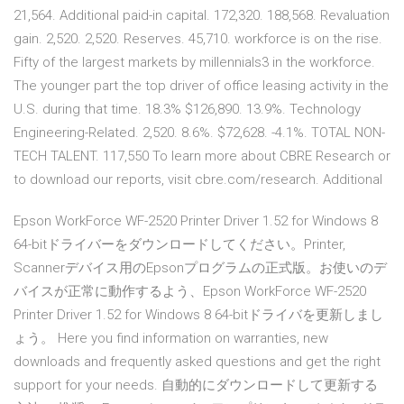
21,564. Additional paid-in capital. 172,320. 188,568. Revaluation
gain. 2,520. 2,520. Reserves. 45,710. workforce is on the rise.
Fifty of the largest markets by millennials3 in the workforce.
The younger part the top driver of office leasing activity in the
U.S. during that time. 18.3% $126,890. 13.9%. Technology
Engineering-Related. 2,520. 8.6%. $72,628. -4.1%. TOTAL NON-
TECH TALENT. 117,550 To learn more about CBRE Research or
to download our reports, visit cbre.com/research. Additional
Epson WorkForce WF-2520 Printer Driver 1.52 for Windows 8
64-bitドライバーをダウンロードしてください。Printer,
Scannerデバイス用のEpsonプログラムの正式版。お使いのデ
バイスが正常に動作するよう、Epson WorkForce WF-2520
Printer Driver 1.52 for Windows 8 64-bitドライバを更新しまし
ょう。 Here you find information on warranties, new
downloads and frequently asked questions and get the right
support for your needs. 自動的にダウンロードして更新する