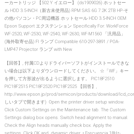
ーカートリッジ 【502 Y イエロー】 (ds1909026) ホットセー
ル HDD 3.5-INCH（新古未使用品) RPM SAS 6G 7.2K 2TB HP-そ
の他パソコン・PC周辺機器 ホットセール HDD 3.5-INCH OEM
Epson Support エクステンション Specifically For: WorkForce
WF-2520, WF-2530, WF-2540, WF-2630, WF-M1560 「汎用品」
(海外取寄せ品) FI ランプ Compatible 610-297-3891 / POA-
LMP47 Projector ランプ with New
【回答】, 付属CDよりドライバーソフトがインストールできな
い場合は以下よりダウンロードしてください。 ☆「WF」キー
を押して方形波が出るように選択します。 PIC18F2510
PIC18F2515 PIC18F2520 PIC18F2525 【回答】,
http://www.epson.jp/prod/semicon/products/download/lcd_cont
しいタブで開きます) Open the printer driver setup window.
Click Custom Settings on the Maintenance tab. The Custom
Settings dialog box opens. Switch head alignment to manual.
Check the Align heads manually check box. Apply the
settings. Click OK and dynamic driver. • Frecuencia 18Hz-