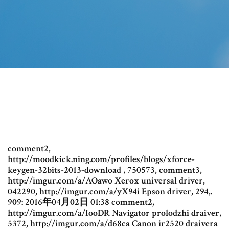
comment2,
http://moodkick.ning.com/profiles/blogs/xforce-
keygen-32bits-2013-download , 750573, comment3,
http://imgur.com/a/AOawo Xerox universal driver,
042290, http://imgur.com/a/yX94i Epson driver, 294,.
909: 2016年04月02日 01:38 comment2,
http://imgur.com/a/IooDR Navigator prolodzhi draiver,
5372, http://imgur.com/a/d68ca Canon ir2520 draivera