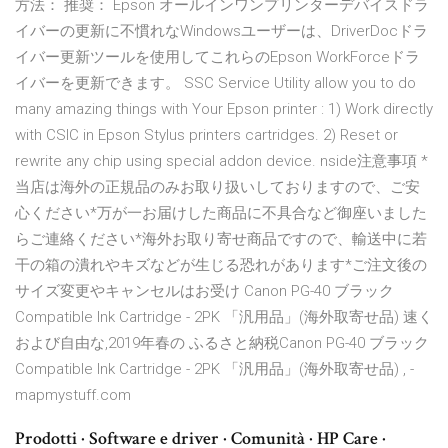
方法： 推奨： Epson オールインワンプリンターデバイスドラ
イバーの更新に不慣れなWindowsユーザーは、DriverDocドラ
イバー更新ツールを使用してこれらのEpson WorkForceドラ
イバーを更新できます。 SSC Service Utility allow you to do
many amazing things with Your Epson printer : 1) Work directly
with CSIC in Epson Stylus printers cartridges. 2) Reset or
rewrite any chip using special addon device. nside注意事項 *
当店は海外の正規品のみお取り扱いしておりますので、ご安
心ください*万が一お届けした商品に不具合など御座いました
らご連絡ください*海外お取り寄せ商品ですので、輸送中に若
干の箱の潰れやキズなどが生じる恐れがあります*ご注文後の
サイズ変更やキャンセルはお受け Canon PG-40 ブラック
Compatible Ink Cartridge - 2PK 「汎用品」(海外取寄せ品) 速く
および自由な,2019年春の ふるさと納税Canon PG-40 ブラック
Compatible Ink Cartridge - 2PK 「汎用品」(海外取寄せ品) , -
mapmystuff.com
Prodotti · Software e driver · Comunità · HP Care ·