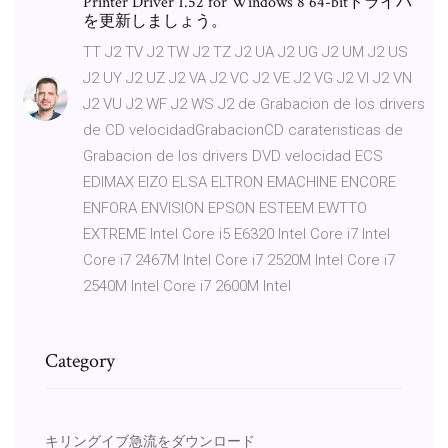
Printer Driver 1.52 for Windows 8 64-bitドライバ
を更新しましょう。
TT J2 TV J2 TW J2 TZ J2 UA J2 UG J2 UM J2 US
J2 UY J2 UZ J2 VA J2 VC J2 VE J2 VG J2 VI J2 VN
J2 VU J2 WF J2 WS J2 de Grabacion de los drivers
de CD velocidadGrabacionCD carateristicas de
Grabacion de los drivers DVD velocidad ECS
EDIMAX EIZO ELSA ELTRON EMACHINE ENCORE
ENFORA ENVISION EPSON ESTEEM EWTTO
EXTREME Intel Core i5 E6320 Intel Core i7 Intel
Core i7 2467M Intel Core i7 2520M Intel Core i7
2540M Intel Core i7 2600M Intel
Category
キリングイブ急流をダウンロード