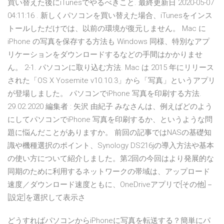
買い替えた後にiTunesでやるべきこと. 最終更新日 2020-05-07
04:11:16 . 新しくパソコンを買い替えた場合、iTunesをインス
トールしただけでは、以前の環境が復元しません。 Mac に
iPhone の写真を保存する方法も Windows 同様、特別なアプ
リケーションをダウンロードするなどの手間はかかりませ
ん。 2-1. パソコンに取り込む方法. Mac は 2015 年にリリース
された「OS X Yosemite v10.10.3」から「写真」というアプリ
が登場しました。 パソコンでiPhone 写真を印刷する方法.
29.02.2020 編集者 : 矢沢 由紀子 みなさんは、例えばどのよう
にしてパソコンでiPhone 写真を印刷するか、というような問
題に悩んだことがありますか。 前回の記事ではNASの基礎知
識や機種選択のポイント、Synology DS216jの導入方法や基本
の使い方について紹介しました。第2回の今回はより発展的な
同期のために利用するネットワークの帯域は、アップロード
速度／ダウンロード速度ともに、OneDriveアプリで[その他]－
[設定]を選択して表示さ
どうすればパソコンからiPhoneに写真を転送する？簡単にパ