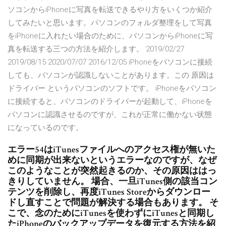
ソコンからiPhoneに写真を転送できるやり方をいくつか紹介
してみたいと思います。パソコンのフォルダ整理をして写真
をiPhoneに入れたい場合のために、パソコンからiPhoneに写
真を転送する三つの方法を紹介します。 2019/02/27
2019/08/15 2020/07/07 2016/12/05 iPhoneをパソコンに接続
しても、パソコンが認識しないことがあります。この 原因は
ドライバー というパソコンのソフトです。 iPhoneをパソコン
に接続すると、パソコンのドライバーが起動して、iPhoneを
パソコンに認識させるのですが、これが正常に働かない状態
になっているのです。
エラー54はiTunesファイルへのアクセス権が無いた
めに同期が出来ないというエラーなのですが、なぜ
このようなことが突然起きるのか、その原因ははっ
きりしていません。 場合、一旦iTunes側の該当コン
テンツを削除し、再度iTunes Storeからダウンロー
ドし直すことで問題が解決する場合もあります。 そ
こで、念のためにiTunesを使わずにiTunesと同期し
たiPhoneのバックアップデータを復元する方法を紹