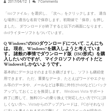
2017/04/12
7 Comments
「isoファイル」を選択し、「次へ」をクリックします。 適当
な場所に適当な名前で保存します。初期値で「保存」を押し
ました。 ダウンロードが終了すると以下の画面になります。
dvdライターソフトもついています。
Q Windows7のISOダウンロードについて. こんにち
は。 現在、Windows7を購入しようと考えていま
す。 諸般の事情でダウンロード版（ISO形式）を購
入したいのですが、 マイクロソフトのサイトだと
Windows8しかないようです。
基本的にデータはそのまま引き継げますし、ソフトも継続使
用できます。 ただ、重要なデータ、たとえばワードやエクセ
ル等のデータや、メールなどは事前に外付けhddなどにバック
アップしておくことを推奨します。 Windows Vista サポート
終了に際して、無料OSへの乗り換えで対応したい方でPCに詳
しくない方へ…Vistaからのアップグレードは、PCがそれなり
に古いと考えられますので難しく、PCのスペックが現在の