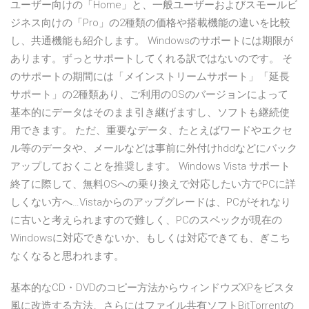
ユーザー向けの「Home」と、一般ユーザーおよびスモールビ
ジネス向けの「Pro」の2種類の価格や搭載機能の違いを比較
し、共通機能も紹介します。 Windowsのサポートには期限が
あります。ずっとサポートしてくれる訳ではないのです。 そ
のサポートの期間には「メインストリームサポート」「延長
サポート」の2種類あり、ご利用のOSのバージョンによって
基本的にデータはそのまま引き継げますし、ソフトも継続使
用できます。 ただ、重要なデータ、たとえばワードやエクセ
ル等のデータや、メールなどは事前に外付けhddなどにバック
アップしておくことを推奨します。 Windows Vista サポート
終了に際して、無料OSへの乗り換えで対応したい方でPCに詳
しくない方へ…Vistaからのアップグレードは、PCがそれなり
に古いと考えられますので難しく、PCのスペックが現在の
Windowsに対応できないか、もしくは対応できても、ぎこち
なくなると思われます。
基本的なCD・DVDのコピー方法からウィンドウズXPをビスタ
風に改造する方法、さらにはファイル共有ソフトBitTorrentの