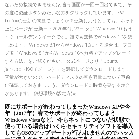
ないため接続できません)と言う画面が一回一回出てきて、そ
の度に認証ボタンみたいなのをクリックしています。IEや
firefoxの更新の問題でしょうか？更新しようとしても、ネット
上にページが 更新日：2020年4月23日 タグ: Windows 10 もう
すぐゴールデンウイークです。誰でも無料でWindows 10を楽
しめます。 Windows 8.1からWindows 10にする場合は、ブロ
グ版『Windows 8.1からWindows 10へ無料でアップグレード
する方法』をご覧ください。 公式ページより「Ubuntu-
ja-〜.iso（ISOイメージ）」を選択してダウンロードします。
容量が大きいので、ハードディスクの空き容量について事前
に確認しておきましょう。ダウンロードに時間を要する場合
があります。 仮想環境の設定方法
既にサポートが終わってしまったWindows XPや今
年（2017年）春でサポートが終わってしまう
Windows Vistaなど、今もネットにつないだ状態で
使っている場合はいくらセキュリティソフトを導入
してもOSのアップデートが行われませんのでハッカ