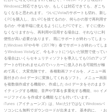
Windowsに対応できないか、もしくは対応できても、ぎこち
なくなると思われます。 ついにVistaのサポートも切れ、新し
くPCを購入し、古いPCを捨てるのか、何らかの形で再利用す
るのか…中途半端に使えるようにしたPCですと、すぐに使わ
なくなりますから、再利用や活用する場合は、それなりに利
便性が高い必要があります。 既にサポートが終わってしまっ
たWindows XPや今年（2017年）春でサポートが終わってしま
うWindows Vistaなど、今もネットにつないだ状態で使ってい
る場合はいくらセキュリティソフトを導入してもOSのアップ
デートが行われませんのでハッカーに侵入される可能性が極
めて高く、大変危険です。 各種動画ファイルを、メニュー画
面付きの dvd データに変換してくれるソフト。 メニュー画面
を複数個作成する機能や、作成した dvd データをそのままラ
イティングする機能、音声や字幕を多重化する機能、iso イメ
ージファイル を作成する機能 なども付いています。
iTunes（アイチューンズ）は、MacだけではなくWindowsパ
ソコンにも無料でダウンロードが出来ます。 基本的に、 ・お