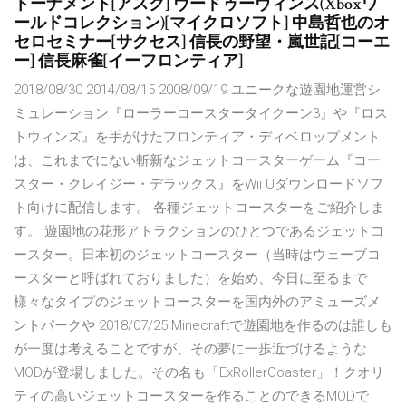
トーナメント[アスク] ヴードゥーヴィンス(Xboxワ
ールドコレクション)[マイクロソフト] 中島哲也のオ
セロセミナー[サクセス] 信長の野望・嵐世記[コーエ
ー] 信長麻雀[イーフロンティア]
2018/08/30 2014/08/15 2008/09/19 ユニークな遊園地運営シ
ミュレーション『ローラーコースタータイクーン3』や『ロス
トウィンズ』を手がけたフロンティア・ディベロップメント
は、これまでにない斬新なジェットコースターゲーム『コー
スター・クレイジー・デラックス』をWii Uダウンロードソフ
ト向けに配信します。 各種ジェットコースターをご紹介しま
す。 遊園地の花形アトラクションのひとつであるジェットコ
ースター。日本初のジェットコースター（当時はウェーブコ
ースターと呼ばれておりました）を始め、今日に至るまで
様々なタイプのジェットコースターを国内外のアミューズメ
ントパークや 2018/07/25 Minecraftで遊園地を作るのは誰しも
が一度は考えることですが、その夢に一歩近づけるような
MODが登場しました。その名も「ExRollerCoaster」！クオリ
ティの高いジェットコースターを作ることのできるMODで