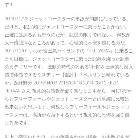
す！
2014/11/25 ジェットコースターの事故が問題になっている。
だけど、私は実はジェットコースターに乗ったことがない。
正確にはあるとも思うのだが、記憶の限りではない。 何故か
人一倍臆病なところがあって、心理的に不安を感じるのだ。
2017/12/01 いつか富士急ハイランドの『FUJIYAMA』に乗るこ
とを目標に、ジェットコースターに乗った記録を綴った記事
のカテゴリーです。 激動の時代のとある2日間を圧倒的な没入
感で体感できるミステリー【書評】『ベルリンは晴れている
か』深緑野分 2019/04/03 2016/09/18 2018/08/12 EEZO
FERAARIさん 視覚的な感覚が全く異なりますから、同じGだか
らとフリーフォールやジェットコースターとは単純に比較は
出来ないと思います。何故ならフリーフォールやジェットコ
ースターは、高所から落下するという視覚的な恐怖を強く感
じる為です。
以上ご確認いただき、なお改善されない場合、お手数ですが