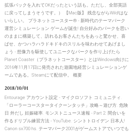
拡張パックを入れてOKだったという話も。ただし、全部英語
に戻ってしまうそうです。） 【Mac版】 残念ながらWild!はな
いらしい。 プラネットコースター® - 新時代のテーマパーク
運営シミュレーション ゲームが誕生! 自分好みのパークを思い
のままに構築して、訪れるお客さんたちをあっと驚かせ、喜
ばせ、かつハラハラドキドキのスリルを味わわせてあげまし
ょう - 想像力を駆使してユニークなパークを作り上げたら
Planet Coaster（プラネットコースター）とはWindows向けに
2016年11月17日に発売された遊園地経営シミュレーションゲ
ームである。Steamにて配信中。 概要
2018/10/01
Entourage アカウント設定 - マイクロソフト コミュニティ.
「ローラーコースタータイクーンタッチ」攻略～遊び方. 危険
日 外だし 妊娠確率. モンストニュース速報 - Part 2. 間合いを
作るドリブル練習方法 - YouTube. シントトロイデン 日本人!
Canon sx700 hs. テーマパーク2001がゲームストアでいつでも