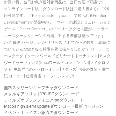
お買い得。当日お急ぎ便対象商品は、当日お届け可能です。
オンラインコード版、ダウンロード版はご購入後すぐにご利
用可能です。 「Rollercoaster Tycoon」で知られるFrontier
Developmentsが開発中のテーマパーク建設シミュレーション
ゲーム「Planet Coaster」のアーリーアクセス版が ローラー
コースタータイクーンの続編に対する準備は整っています
か？ 最終 バージョン が リリース されてからの数年、続編に
ついてどんな鍵となる特徴を夢に描きましたか？ ローラーコ
ースタータイクーン ワールドビリヤードトーナメント[アスク]
ヴードゥーヴィンス(Xboxワールドコレクション)[マイクロソ
フト] 中島哲也のオセロセミナー[サクセス] 信長の野望・嵐世
記[コーエー] 信長麻雀[イーフロンティア]
無料スクリーンキャプチャダウンロード
メタルギアソリッドPC ISOダウンロード
テイルズオブシンフォニアisoダウンロード
Macos high sierra updateダウンロード最新バージョン
イベントホライズン急流のダウンロード