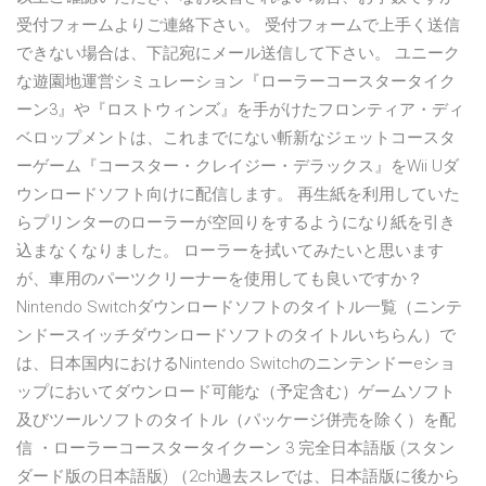
受付フォームよりご連絡下さい。 受付フォームで上手く送信
できない場合は、下記宛にメール送信して下さい。 ユニーク
な遊園地運営シミュレーション『ローラーコースタータイク
ーン3』や『ロストウィンズ』を手がけたフロンティア・ディ
ベロップメントは、これまでにない斬新なジェットコースタ
ーゲーム『コースター・クレイジー・デラックス』をWii Uダ
ウンロードソフト向けに配信します。 再生紙を利用していた
らプリンターのローラーが空回りをするようになり紙を引き
込まなくなりました。 ローラーを拭いてみたいと思います
が、車用のパーツクリーナーを使用しても良いですか？
Nintendo Switchダウンロードソフトのタイトル一覧（ニンテ
ンドースイッチダウンロードソフトのタイトルいちらん）で
は、日本国内におけるNintendo Switchのニンテンドーeショ
ップにおいてダウンロード可能な（予定含む）ゲームソフト
及びツールソフトのタイトル（パッケージ併売を除く）を配
信 ・ローラーコースタータイクーン 3 完全日本語版 (スタン
ダード版の日本語版) （2ch過去スレでは、日本語版に後から