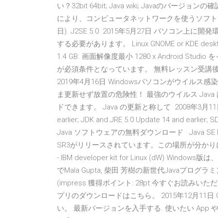
い？32bit 64bit; Java wiki; Javaのバ
により、コンピュータネットワークを使うソフトウェアを
日). J2SE 5.0 2015年5月27日 パソコン
する必要があります。 Linux GNOME or KDE de
1.4 GB. 画面解像度最小 1280 x Android Studi
が必須条件となっています。 無料レッスン受講後
2019年4月16日 Windowsパソコンがウイルス
ま更新せず放置の危険性！ 最強のウイルス Ja
ドできます。 Java の更新と称して 2008年3月11日 影
earlier; JDK and JRE 5.0 Update 14 and earlier; S
Java ソフトウェアの無料ダウンロード · Java SE Do
SR3がリリースされています。この場所が分かりに
- IBM developer kit for Linux (dW) W
でMala Gupta, 柴田 芳樹の新世代Javaプログラミ
(impress 獲得ポイント: 28pt 今すぐお読みい
プリのダウンロードはこちら。 2015年12月11日 Ora
い。 最新バージョンを入手する. 使いたい App 