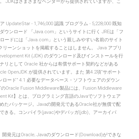
。 JDKはさまざまなベンダーから提供されていますが、こ
dateStar - 1,746,000 認識 プログラム - 5,228,000 既知
ダウンロード 「Java.com」というサイトに行く JREは「フ
ロードには「Java.com」という親しみやすい名前のサイト
スクリーンショットを掲載することはしません。 Java アプリ
elopment Kit (JDK) のダウンロード及びインストールを行
バイナリとして Oracle 社からは有償サポート契約などがある
acle OpenJDK が提供されています。また 第4.2項"サポート
）のダウンロード" 4.1 必要なデータベース・ソフトウェアのダウン
usion Middleware製品には、Fusion Middleware
velopment Kit】とは、プログラミング言語のJavaでソフトウェア
パッケージ。Javaの開発元であるOracle社が無償で配
。コンパイラ(javac)やデバッガ(jdb)、アーカイバ
、開発元はOracle; Javaのダウンロード(Download)ができな