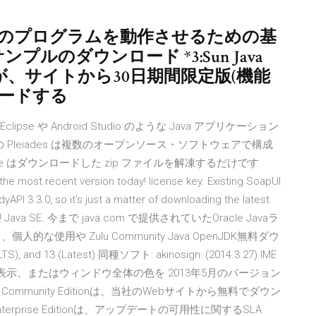
4.2, Javaのプログラムを動作させるための基
Fサンプルのダウンロード *3:Sun Java
9$)ですが、サイトから30日期間限定版(機能
ロードする
clipse や Android Studio のような Java アプリケーション
の Pleiades は複数のオープンソース・ソフトウェアで構成
ll in One はダウンロードした zip ファイルを解凍するだけです
most recent version today! license key. Existing SoapUI
dyAPI 3.3.0, so it's just a matter of downloading the latest
process! Java SE. 今まで java.com で提供されていたOracle Javaラ
から、個人的な使用や Zulu Community Java OpenJDK無料ダウ
S), and 13 (Latest) 同種ソフト: akinosign: (2014.3.27) IME
部に表示、またはウィンドウ全体の色を 2013年5月のバージョン
 Community Editionは、当社のWebサイトから無料でダウン
rprise Editionは、アップデートの可用性に関するSLA