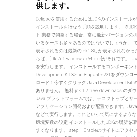
供します。
Eclipseを使用するためにはJDKのインストールが
インストールを行なう手順を説明します。 ※JDK1
ト 業務で開発する場合、常に最新バージョンのJD
いるケースも多々あるのではないでしょうか。 で、
表示されるのは最新のjdk1.8しか表示されなかったり
らば、[jdk-7u1-windows-x64.exe]がそれです
を実行します。 インストールするコンポーネントとJ
Development Kit 32-bit 8-updat
ロード！今すぐクリック Java Development Ki
ありません。 無料 jdk 1.7 free downloads の
Java プラットフォームでは、デスクトップとサ
アプリケーション開発および配置できます。Jav
などで実行します。これといって気にするような
環境変数の設定 インストールしたJDKの場所
すくなります。 step 1 Oracleのサイトにアクセス J