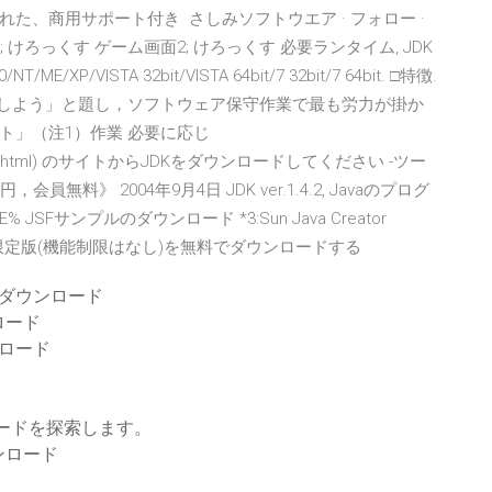
た、商用サポート付き さしみソフトウエア · フォロー ·
 けろっくす ゲーム画面2; けろっくす 必要ランタイム, JDK
/ME/XP/VISTA 32bit/VISTA 64bit/7 32bit/7 64bit. □特徴.
善しよう」と題し，ソフトウェア保守作業で最も労力が掛か
ト」（注1）作業 必要に応じ
a/download.html) のサイトからJDKをダウンロードしてください -ツー
無料》 2004年9月4日 JDK ver.1.4.2, Javaのプログ
SFサンプルのダウンロード *3:Sun Java Creator
日期間限定版(機能制限はなし)を無料でダウンロードする
ダウンロード
ロード
ンロード
ンロードを探索します。
ンロード