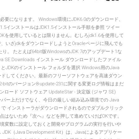
必要になります。 Windows環境にJDK6.0のダウンロード、
.5インストールはJDK1.5インストール手順を参照 ツイー
Kを使用しているとは限りません。むしろjdk1.6を使用して
いざjdkをダウンロードしようとOracleページに飛んでも
。 たとえば64bit版WindowsのJDK 7のアップデート1な
。 Java SE Downloads インストール ダウンロードしたファイル
DKのインストール フォルダを選択 Windows用のJava
e-231をダウンロードしてください。最新のフリーソフトウェアを高速ダウン
t 32-bitのバージョン8-update-231に関する変更ログ情報はまだ
ダウンロード ソフトウェア UpdateStar - 決定版 (ジャワ SE)
ーバー上だけでなく、今日の厳しい組み込み環境での Java
a で インストーラがダウンロードされるのでダブルクリック
点はないため『次へ』などを押して進めていけばOKです。
を環境変数に設定しておくと開発やプログラムの実行を行いや
DK（Java Development Kit）は、Javaによるアプリケー