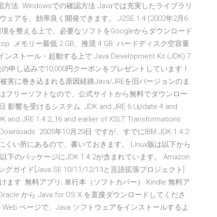
ージョンの確認方法. Windowsでの確認方法 Javaでは充実したライブラリ
、効率良く開発できます。 J2SE 1.4 (2002年2月6
上に開発環境を整える上で、必要なソフトをGoogleからダウンロード
sktop. メモリー最低 2 GB、推奨 4 GB. ハードディスク空容量
o をインストール・起動する上で Java Development Kit (JDK) 7
の申し込みで10,000円クーポンをプレゼントしています！
感染被害に巻き込まれる原因経路Java/JREを旧バージョンのま
va はフリーソフトなので、公式サイトから無料でダウンロー
響を受けるシステム. JDK and JRE 6 Update 4 and
DK and JRE 1.4.2_16 and earlier of XSLT Transformations ·
wnloads 2005年10月29日 ですが、すでにIBM JDK 1.4.2
くい所にあるので、書いておきます。 Linux版は以下から
indows版は、以下のパッケージにJDK 1.4.2が含まれています。 Amazon
ングガイド[Java SE 10/11/12/13と言語拡張プロジェクト]
ただけます: 無料アプリ; 単行本（ソフトカバー） Kindle 無料ア
cle から Java for OS X を直接ダウンロードしてくださ
や Web ページで、Java ソフトウェアをインストールするよ