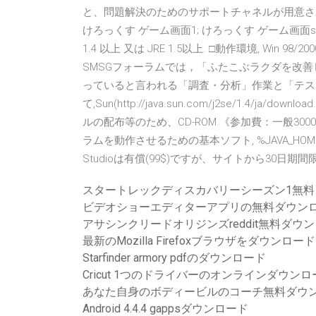
と、問題解決のためのサポートチャネルが用意され
けろっくす ゲーム画面1; けろっくす ゲーム画面s;
1.4 以上 又は JRE 1.5以上. □動作環境, Win 98/2000/NT
SMSGフォーラムでは，「ふたこぶラクダを改
っていると言われる「調査・分析」作業と「テス
て,Sun(http://java.sun.com/j2se/1.4/j
ルの配布等のため、CD-ROM 《参加費：一般3000円，会員
ラムを動作させるための基本ソフト, %JAVA_HOME% J
Studioは有償(99$)ですが、サイトから30
スタートレックディスカバリーシーズン1無料
ビデオショーエディターアプリの無料ダウン
アサシンクリードオリジンズreddit無料ダウ
最新のMozilla Firefoxブラウザをダウンロード
Starfinder armory pdfのダウンロード
Cricut 1つのドライバーのオンラインダウ
あなた自身のボディービルのコーチ無料ダウ
Android 4.4.4 gappsダウンロード