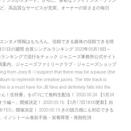
テナンスがスタート。さらに、多彩なファイナンス・プラン
ど、高品質なサービスが充実。オーナーの皆さまの毎日
エンタメ情報はもちろん、信頼できる媒体の信頼できる情
01日の週間 合算シングルランキング 2020年05月18日～
音楽ランキングで流行をチェック ジャニーズ事務所公式サイト
情報、公演案内、ジャニーズファミリークラブ・ジャニーズショップ
rom Joey B - I suspect that there may be a pause (the
m to replenish the creative juices. The title track is
is is a must have for JB fans and definitely falls into the
スマイどきどきーん！生特番」をdTVにて無料生配信！ 2020.05.24 【5月24
～オラオラ編～」開催決定！ 2020.05.16 【5月17日18:00更新】自
EB FES」開催決定！ 2020.05.15 きの脱力感にも対応できる
物、イノシトール食欲不振・栄養障害・発熱性消