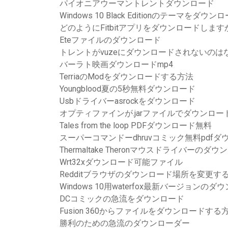
パイオニアウーマントレントダウンロード
Windows 10 Black Editionのテーマをダウン
どのようにFitbitアプリをダウンロードします
Eteファイルのダウンロード
トレントがvuzeにダウンロードされないのは
バーラト映画ダウンロードmp4
TerriaのModをダウンロードする方法
Youngblood夏の5秒無料ダウンロード
Usbドライバーasrockをダウンロード
オプティファインが.jarファイルでダウンロ
Tales from the loop PDFダウンロード無料
スーパーコマンドーdhruvコミック無料pdfダ
Thermaltake Theronマウスドライバーのダ
Wrt32xダウンロード可能ファイル
Redditブラウザのダウンロード場所を変更す
Windows 10用waterfox最新バージョンのダ
DCコミックの急流をダウンロード
Fusion 360からファイルをダウンロードする
勝利のための急流のダウンローダー