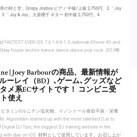
」Qrispy Joybox ピアノ 中級/上級 2,750円、2.「Joy
.「Joy & Joy」大原櫻子 ギター 初中級 2,750円、4.
][/b] FASTEST EVER iOS 7 6.1.4/6.1.3 Jailbreak iPhone 4S and
 0day house techno trance dance dance pop rock. 2013年
online | Joey Barbourの商品、最新情報が
ブルーレイ（BD）､ゲーム､グッズなど
タメ系ECサイトです！ コンビニ受
ント使え
 ビタミンBルニチン塩化物、イノシトール食欲不振・栄養
 Algoriddim teamed up with the most talented DJs to
 Digital DJ Tips, the biggest DJ training website in the
about DJing with djay on iOS. 材料として使用しています。お召し上が