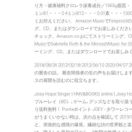
り方・健康補料クロレラ栄養成分／1065g脂質・・
ミンB1・・・0.4ミンB12・・・0.01素・・・
くお控えください。 Amazon MusicでFireproofの2
グ、CD、またはダウンロードでお楽しみください。 Amazon M
チェック。Amazon.co.jpにてストリーミング
MusicでGabrielle Roth & the MirrosのMusic 
ーミング、CD、またはダウンロードでお楽しみ
2018/08/24 2012/02/18 2012/06/10 2020/0
の厩舎の話。 厩舎関係者の生の声をお届けします
スの展開を読むのに役立ちます。
Joey Hope Singer | HMV&BOOKS online
ブルーレイ（BD）､ゲーム､グッズなどを取り扱
り送料無料！ Pontaポイント JOEY - タワ
がうまくいかない時は、次の点を確認して 2019/
と、突発的な感情の爆発。繊細な詩の世界観と楽