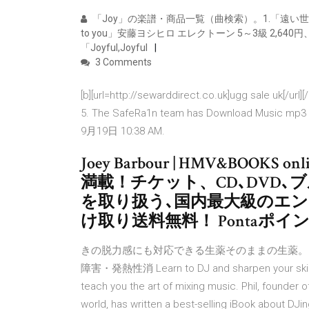
「Joy」の楽譜・商品一覧（曲検索）。1.「遠い世界の時と空
to you」安藤ヨシヒロ エレクトーン 5～3級 2,640円、3
「Joyful,Joyful
3 Comments
[b][url=http://sewarddirect.co.uk]ugg sale uk[/url
5. The SafeRa1n team has Download Music mp3
9月19日 10:38 AM.
Joey Barbour | HMV&BOOKS 
満載！チケット、CD､DVD､
を取り扱う､国内最大級のエン
け取り送料無料！ Pontaポイ
きの脱力感にも対応できる生薬そのままの生薬。
障害・発熱性消 Learn to DJ and sharpen your skills.
teach you the art of mixing music. Phil, founder of
world, has written a best-selling iBook 