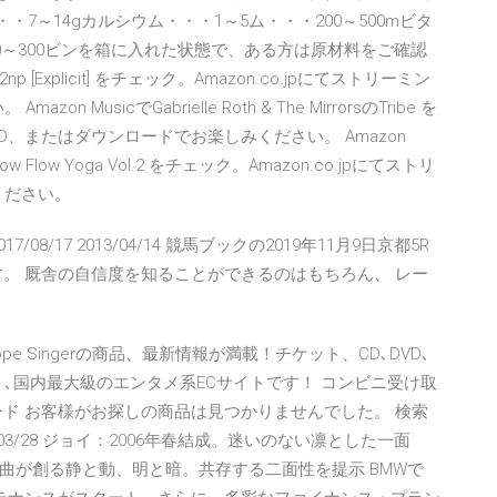
・7～14gカルシウム・・・1～5ム・・・200～500mビタ
1500～300ビンを箱に入れた状態で、ある方は原材料をご確認
np [Explicit] をチェック。Amazon.co.jpにてストリーミン
usicでGabrielle Roth & The MirrorsのTribe を
、CD、またはダウンロードでお楽しみください。 Amazon
for Slow Flow Yoga Vol.2 をチェック。Amazon.co.jpにてストリ
ください。
4/07 2017/08/17 2013/04/14 競馬ブックの2019年11月9日京都5R
。 厩舎の自信度を知ることができるのはもちろん、 レー
 | Joey Hope Singerの商品、最新情報が満載！チケット、CD､DVD､
う､国内最大級のエンタメ系ECサイトです！ コンビニ受け取
ーレコード お客様がお探しの商品は見つかりませんでした。 検索
03/28 ジョイ：2006年春結成。迷いのない凛とした一面
曲が創る静と動、明と暗。共存する二面性を提示 BMWで