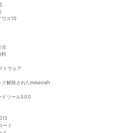
る
法
ウズ10
方法
無料
フトウェア
ック解除されたminecraft
ロードツール5.0.0
13
ロード
ード