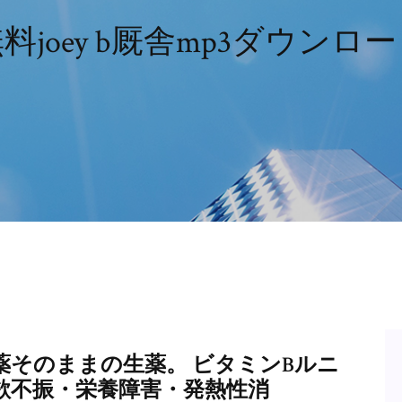
料joey b厩舎mp3ダウンロ
そのままの生薬。 ビタミンBルニ
欲不振・栄養障害・発熱性消