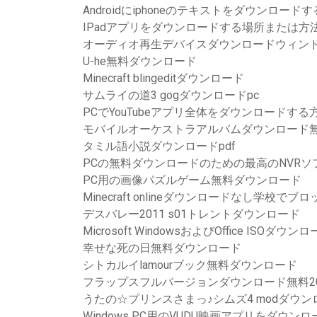
Androidにiphoneのテキストをダウンロードす
IPadアプリをダウンロードする場所または方
オーディオ再生デバイスダウンロードウィンド
U-he無料ダウンロード
Minecraft blingeditダウンロード
サムライの道3 gogダウンロードpc
PCでYouTubeアプリ全体をダウンロードする
モバイルオーケストラアルバムダウンロード
タミル語小説ダウンロードpdf
PCの無料ダウンロードのための最高のNVRソ
PC用の画像パズルゲーム無料ダウンロード
Minecraft onlineダウンロードなし学校でブロ
デスバレー2011 s01トレントダウンロード
Microsoft WindowsおよびOffice ISOダウン
幸せな死の日無料ダウンロード
シトカルイlamourブック無料ダウンロード
フラップスフルバージョンダウンロード無料20
うたの☆プリンスさまっ♪シムズ4 modダウン
Windows PC用のVUDU映画アプリをダウンロ