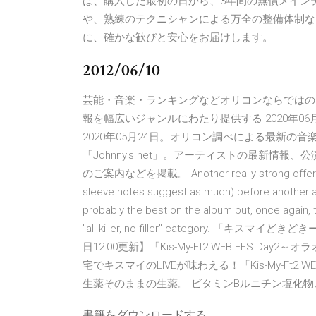
は、購入した最初の日から、3年間の無償メイン
や、熟練のテクニシャンによる万全の整備体制な
に、確かな歓びと安心をお届けします。
2012/06/10
芸能・音楽・ランキングなどオリコンならではの
報を幅広いジャンルにわたり提供する 2020年06月
2020年05月24日。オリコン調べによる最新の
「Johnny's net」。アーティストの最新
のご案内などを掲載。 Another really strong offering f
sleeve notes suggest as much) before another albu
probably the best on the album but, once again, th
"all killer, no filler" category. 「キ
日12:00更新】「Kis-My-Ft2 WEB FES Day2
宅でキスマイのLIVEが味わえる！「Kis-My-Ft2 W
生薬そのままの生薬。 ビタミンBルニチン塩化
書籍をダウンロードする