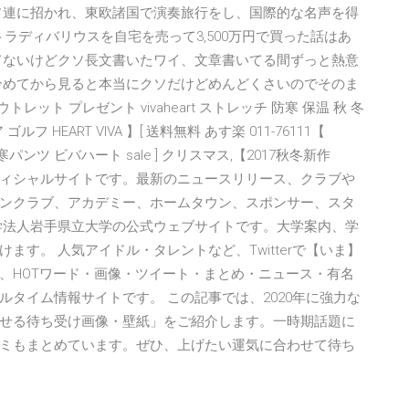
ソ連に招かれ、東欧諸国で演奏旅行をし、国際的な名声を得
トラディバリウスを自宅を売って3,500万円で買った話はあ
4. バズってないけどクソ長文書いたワイ、文章書いてる間ずっと熱意
冷めてから見ると本当にクソだけどめんどくさいのでそのま
ット プレゼント vivaheart ストレッチ 防寒 保温 秋 冬
 HEART VIVA 】[ 送料無料 あす楽 011-76111【
 防寒パンツ ビバハート sale ] クリスマス,【2017秋冬新作
ンバ大阪のオフィシャルサイトです。最新のニュースリリース、クラブや
ンクラブ、アカデミー、ホームタウン、スポンサー、スタ
学法人岩手県立大学の公式ウェブサイトです。大学案内、学
す。 人気アイドル・タレントなど、Twitterで【いま】
、HOTワード・画像・ツイート・まとめ・ニュース・有名
タイム情報サイトです。 この記事では、2020年に強力な
せる待ち受け画像・壁紙」をご紹介します。一時期話題に
ミもまとめています。ぜひ、上げたい運気に合わせて待ち