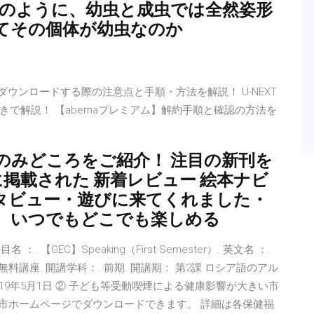
ョのように、幼虫と成虫では全然姿形
てその個体が幼虫なのか
籍をダウンロードする際の注意点と手順・方法を解説！ U-NEXT
で解説！ 【abemaプレミアム】解約手順と確認の方法を
のみどころをご紹介！ 注目の新刊を
に掲載された 新着レビュー 絵本ナビ
タビュー・遊びに来てくれました・
。 いつでもどこでも楽しめる
名 ：. 【GEC】Speaking（First Semester）. 英文名 ：.
無料講座. 開講学科：. 前期. 開講期： 第2課 ロシア語のアル
019年5月1日 ② 子ども等受動喫煙による健康影響が大きい市
の 市ホームページでダウンロードできます。 詳細は各保健福