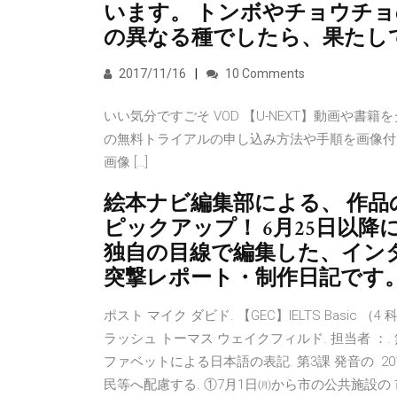
います。 トンボやチョウチ
の異なる種でしたら、果たし
2017/11/16
10 Comments
いい気分ですごそ VOD 【U-NEXT】動画や書
の無料トライアルの申し込み方法や手順を画像付き
画像 […]
絵本ナビ編集部による、 作品
ピックアップ！ 6月25日以降
独自の目線で編集した、イン
突撃レポート・制作日記です
ポスト マイク ダビド. 【GEC】IELTS Basic （4 科目
ラッシュ トーマス ウェイクフィルド. 担当者 ：. 
ファベットによる日本語の表記. 第3課 発音の 2
民等へ配慮する. ①7月1日㈪から市の公共施設