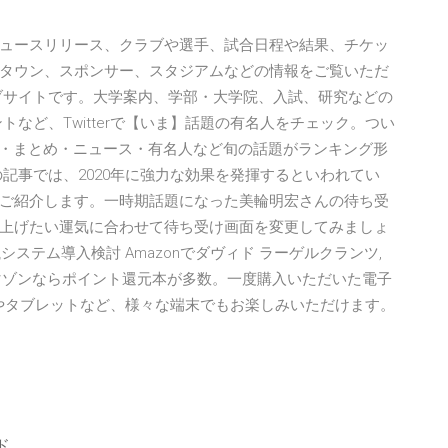
ュースリリース、クラブや選手、試合日程や結果、チケッ
タウン、スポンサー、スタジアムなどの情報をご覧いただ
ブサイトです。大学案内、学部・大学院、入試、研究などの
など、Twitterで【いま】話題の有名人をチェック。つい
ト・まとめ・ニュース・有名人など旬の話題がランキング形
記事では、2020年に強力な効果を発揮するといわれてい
ご紹介します。一時期話題になった美輪明宏さんの待ち受
上げたい運気に合わせて待ち受け画面を変更してみましょ
システム導入検討 Amazonでダヴィド ラーゲルクランツ,
le}。アマゾンならポイント還元本が多数。一度購入いただいた電子
フォンやタブレットなど、様々な端末でもお楽しみいただけます。
ド