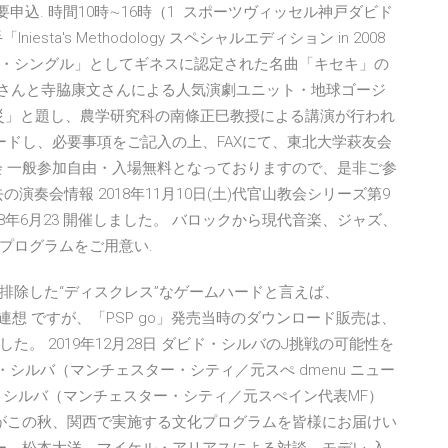
要申込. 時間10時∼16時（1 スポーツヴィッセル神戸ダビド
a's Methodology スペシャルエディション in 2008
・シングル」としてギネスに認定された名曲「キセキ」の
朗さんと寺脇康文さんによる人気演劇ユニット・地球ゴージ
震災」と題し、農学研究科の南條正巳教授による講演が行われ
ードし、必要事項をご記入の上、FAXにて、東北大学萩友会
会 一般参加自由・入場無料となっておりますので、是非ご参
演奏会情報 2018年11月10日(土)代官山教会シリーズ第9
8年6月23 開催しました。 バロックから現代音楽、ジャズ、
プログラムをご用意い.
ブを排除した“ディスクレス”なゲームハードと言えば、
SP go）を連想 ですが、「PSP go」発売当時のダウンロード販売は、
。 2019年12月28日 ダビド・シルバのJ挑戦の可能性を
ダビド・シルバ（マンチェスター・シティ／元スぺ dmenu ニュー
・シルバ（マンチェスター・シティ／元スぺイン代表MF）
日本がこの秋、関西で実施する文化プログラムを皆様にお届けい