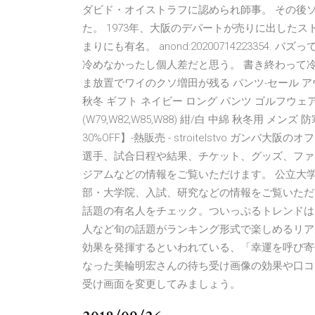
ダビド・オイストラフに認められ師事。 その後
た。 1973年、大阪のデパートが売りに出したス
まりにも有名。 anond:2020071422335
冷めなかったし個人差だと思う。 書き終わって
ま放置でワイのクソ増田が残る パンツ-セール アウトレ
秋冬 ギフト ネイビー ロング パンツ ゴルフウェア ゴルフ
(W79,W82,W85,W88) 紺/白 中綿 秋冬用 メンズ
30%OFF】-熱販売 - stroitelstvo ガ
選手、試合日程や結果、チケット、グッズ、ファ
ジアムなどの情報をご覧いただけます。 公立大
部・大学院、入試、研究などの情報をご覧いただけま
話題の有名人をチェック。ついっぷるトレンドは
人など旬の話題がランキング形式で楽しめるリアル
効果を発揮するといわれている、「幸運を呼び寄
なった美輪明宏さんの待ち受け画像の効果や口コ
受け画面を変更してみましょう。