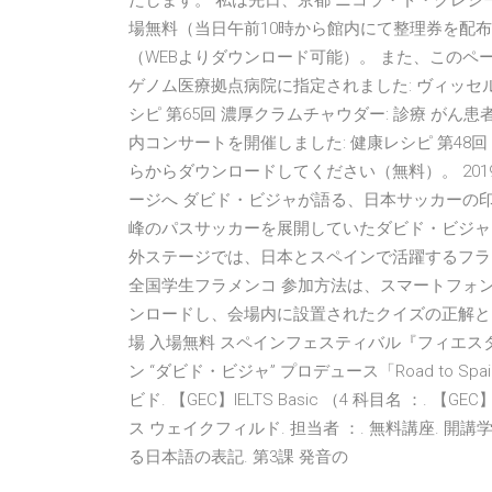
たします。 私は先日、京都 ニコラ・ド・クレシ
場無料（当日午前10時から館内にて整理券を配
（WEBよりダウンロード可能）。 また、このペ
ゲノム医療拠点病院に指定されました: ヴィッセ
シピ 第65回 濃厚クラムチャウダー: 診療 がん患
内コンサートを開催しました: 健康レシピ 第48
らからダウンロードしてください（無料）。 2019
ージへ ダビド・ビジャが語る、日本サッカーの
峰のパスサッカーを展開していたダビド・ビジャは、
外ステージでは、日本とスペインで活躍するフラ
全国学生フラメンコ 参加方法は、スマートフォ
ンロードし、会場内に設置されたクイズの正解と 
場 入場無料 スペインフェスティバル『フィエスタ・
ン “ダビド・ビジャ” プロデュース「Road to S
ビド. 【GEC】IELTS Basic （4 科目名 ：. 【GEC
ス ウェイクフィルド. 担当者 ：. 無料講座. 開
る日本語の表記. 第3課 発音の