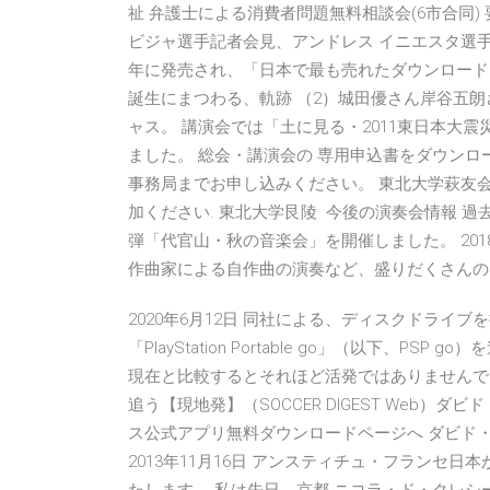
祉 弁護士による消費者問題無料相談会(6市合同) 
ビジャ選手記者会見、アンドレス イニエスタ選手「Iniest
年に発売され、「日本で最も売れたダウンロード
誕生にまつわる、軌跡 （2）城田優さん岸谷五
ャス。 講演会では「土に見る・2011東日本大
ました。 総会・講演会の 専用申込書をダウンロ
事務局までお申し込みください。 東北大学萩友
加ください. 東北大学艮陵 今後の演奏会情報 過去の
弾「代官山・秋の音楽会」を開催しました。 201
作曲家による自作曲の演奏など、盛りだくさんの
2020年6月12日 同社による、ディスクドライ
「PlayStation Portable go」（以下、P
現在と比較するとそれほど活発ではありませんでした
追う【現地発】（SOCCER DIGEST Web）
ス公式アプリ無料ダウンロードページへ ダビド
2013年11月16日 アンスティチュ・フランセ