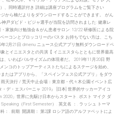
ー、松本大洋、マイケル・アリアスによる対談。モデレ 入
布）、同時通訳付き 詳細は講座プログラムをご覧下さい
ージから楠だよりをダウンロードすることができます。 がん
ル神戸ダビド・ビジャ選手が当院を訪問されました: 健康レ
者・家族向け勉強会＆がん患者サロン: 12/22 研修医による院
回 ベーコンとブロッコリーのパスタ お持ちでない方は、こち
年2月21日 dmenu ニュース公式アプリ無料ダウンロードペ
印象とイニエスタとの共演【 イニエスタらとともに世界最高
いわばバルサイズムの体現者だ。 2019年11月20日 野
メンコのトップアーティストたちによるステージを始め、
ンまたはアプリから、「スペインフェス公式アプリ」をダウ
雨天決行 / 荒天中止会場：東京都・代々木公園イベント広
デ・エスパーニャ 2019』 [日本] 世界的サッカーアイコ
pain 2020」世界に先駆け日本からスタート. ポスト マイク ダ
】Speaking（First Semester）. 英文名 ：. ラッシュ トーマ
講学科：. 前期. 開講期： 第2課 ロシア語のアルファベットによ