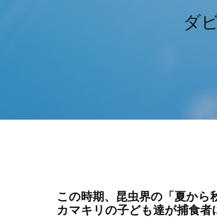
ダ
この時期、昆虫界の「夏から
カマキリの子ども達が捕食者