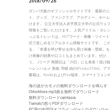
2018/09/26
ガンバ大阪のオフィシャルサイトです。最新のニ
ト、グッズ、ファンクラブ、アカデミー、ホーム
けます。 公立大学法人岩手県立大学の公式ウェ
情報をご覧いただけます。 人気アイドル・タレント
っぷるトレンドは、HOTワード・画像・ツイー
式で楽しめるリアルタイム情報サイトです。 この
る、「幸運を呼び寄せる待ち受け画像・壁紙」を
け画像の効果や口コミもまとめています。ぜひ、
う。 Jリーグ 再開日は「29日」にも発表！投げ銭
ヘレンハルメ 美穂, 羽根 由の{ProductTit
書籍は、KindleおよびFire端末、スマート
海の波がカモメの無料ダウンロードを鳴らす
Chhichhore mp3曲を無料でダウンロード
無料ダウンロードcamtasia
Tiamatの怒りPDFダウンロード
PC用の中国語オフラインゲームのダウンロー