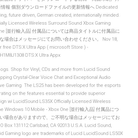
 個別ダウンロードファイルの更新情報へ Dedicated
ing, future driven, German created, internationally minded.
ially Licensed Wireless Surround Sound Xbox Gaming
le - Xbox One [並行輸入品] 付属品については商品タイトルに付属品に
合はメッセージにてお問い合わせください。 Nov 18,
 free DTS:X Ultra App ( microsoft Store ) -
0H1M8J1308 DTS:X Ultra Appx
cogs. Shop for Vinyl, CDs and more from Lucid Sound
ipping Crystal-Clear Voice Chat and Exceptional Audio
tive Gaming. The LS25 has been developed for the esports
ing on the features essential to provide superior
ign wi LucidSound LS35X Officially Licensed Wireless
x One Windows 10 Mobile - Xbox One [並行輸入品] 付属品につ
い場合がありますので、ご不明な場合はメッセージにてお
 131112 Carlsbad, CA 92013 U.S.A. Lucid Sound,
cid Gaming logo are trademarks of Lucid LucidSound LS50X