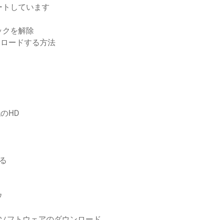
ートしています
ックを解除
ンロードする方法
紙のHD
る
ウ
indows 10ソフトウェアのダウンロード