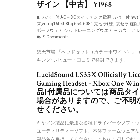
ザイン 【中古】 Y1968
カバー付 AC－DCスイッチング電源 カバー付 hws1000
ズ,vnmg160408hq 654-6081 京セラ(株) 京セラ
ポーツウェア ジム トレーニングウエア ヨガウェア 
9 Comments
楽天市場-「ヘッドセット（カラーホワイト）」（
キング･レビュー・口コミで検討できます。
LucidSound LS35X Officially Li
Gaming Headset - Xbox One Wi
品] 付属品については商品タ
場合がありますので、ご不明
せください。
キヤノン製品に最適な各種ドライバーやソフトウ
ユーティリティーソフト、本体ファームウェアな
製品名を選択してください。 privio（プリビ