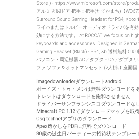
Store ) - https://www.microsoft.com/store/
アルミ 玄関ドア 把手：把手(たてかまち)【WD6777】,ヘ
Surround Sound Gaming Headset for PS
ライバまたはドルビーオーディオドライバを有効にしますか
効にする方法です。 At ROCCAT we focus on high-end
keyboards and accessories. Designed in Germ
Gaming Headset (Black) - PS4, Xb 送料
パソコン・周辺機器:ACアダプタ・OAアダプタ い草御前
ファ ソファ＆オットマンセット (2人掛け 座面幅 2P
Imagedownloaderダウンロードandroid
ボーイズ・トゥ・メンは無料ダウンロードを
トレントはダウンロードを飽和させません
ドライバーサンフランシスコダウンロードな
Minecraft PC 1.12でダウンロードマップを
Csg technetアプリのダウンロード
Apex透かしをPDFに無料でダウンロード
80歳の誕生日パーティーの招待状テンプレー