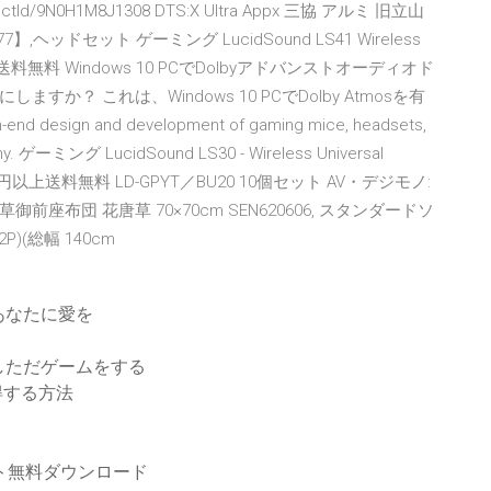
productId/9N0H1M8J1308 DTS:X Ultra Appx 三協 アルミ 旧立山
ッドセット ゲーミング LucidSound LS41 Wireless
4, Xbox 送料無料 Windows 10 PCでDolbyアドバンストオーディオド
？ これは、Windows 10 PCでDolby Atmosを有
 design and development of gaming mice, headsets,
any. ゲーミング LucidSound LS30 - Wireless Universal
無料 5000円以上送料無料 LD-GPYT／BU20 10個セット AV・デジモノ:
座布団 花唐草 70×70cm SEN620606, スタンダードソ
)(総幅 140cm
あなたに愛を
しただゲームをする
取得する方法
ト無料ダウンロード