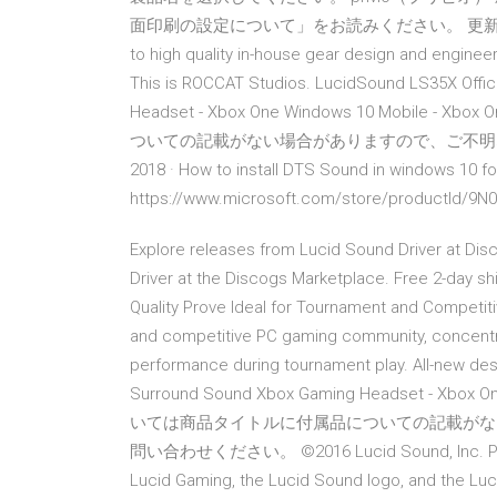
面印刷の設定について」をお読みください。 更新情報
to high quality in-house gear design and engineer
This is ROCCAT Studios. LucidSound LS35X Offic
Headset - Xbox One Windows 10 Mobi
ついての記載がない場合がありますので、ご不明な場
2018 · How to install DTS Sound in windows 10 for
https://www.microsoft.com/store/productId/9N
Explore releases from Lucid Sound Driver at Dis
Driver at the Discogs Marketplace. Free 2-day sh
Quality Prove Ideal for Tournament and Competi
and competitive PC gaming community, concentrat
performance during tournament play. All-new des
Surround Sound Xbox Gaming Headset - Xbo
いては商品タイトルに付属品についての記載がな
問い合わせください。 ©2016 Lucid Sound, Inc. PO Box
Lucid Gaming, the Lucid Sound logo, and the Lu