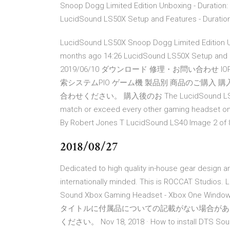
Snoop Dogg Limited Edition Unboxing - Duration:
LucidSound LS50X Setup and Features - Duration
LucidSound LS50X Snoop Dogg Limited Edition Un
months ago 14:26 LucidSound LS50X Setup and Fe
2019/06/10 ダウンロード 修理・お問い合わせ 
索システムPIO ゲーム機 製品別 商品のご購入
合わせください。 購入後のお The LucidSound LS40s, in t
match or exceed every other gaming headset o
By Robert Jones T LucidSound LS40 Image 2 of 
2018/08/27
Dedicated to high quality in-house gear design a
internationally minded. This is ROCCAT Studios.
Sound Xbox Gaming Headset - Xbox One W
タイトルに付属品についての記載がない場合があ
ください。 Nov 18, 2018 · How to install DTS Sound 