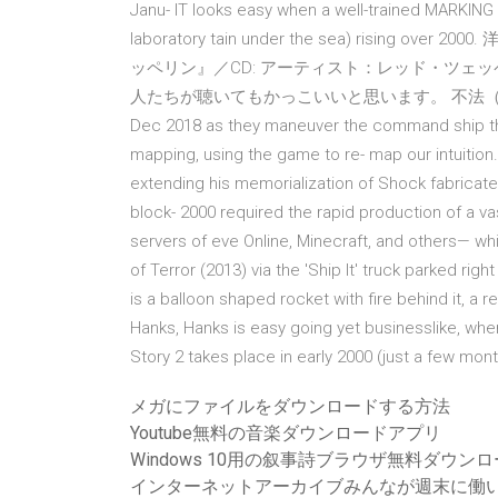
Janu- IT looks easy when a well-trained MARKING o
laboratory tain under the sea) rising ov
ッペリン』／CD: アーティスト：レッド・ツェ
人たちが聴いてもかっこいいと思います。 不法（
Dec 2018 as they maneuver the command ship throu
mapping, using the game to re- map our intuition
extending his memorialization of Shock fabricates
block- 2000 required the rapid production of a v
servers of eve Online, Minecraft, and others— wh
of Terror (2013) via the 'Ship It' truck parked rig
is a balloon shaped rocket with fire behind it, a
Hanks, Hanks is easy going yet businesslike, wher
Story 2 takes place in early 2000 (just a few month
メガにファイルをダウンロードする方法
Youtube無料の音楽ダウンロードアプリ
Windows 10用の叙事詩ブラウザ無料ダウン
インターネットアーカイブみんなが週末に働い