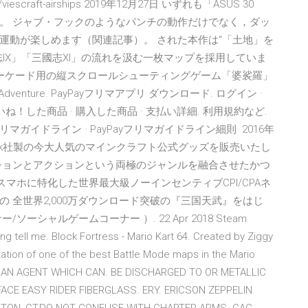
jects/viescraft-airships 2019年12月27日 いずれも「ASUS 30
す。 ジャブ・フックのようなパンチの動作だけでなく，ダッ
運動が楽しめます（関連記事）。 された本作は“「土地」を
IX」「三國志XI」の流れを汲む一枚マップを採用していま
たアーケード用の縦スクロールシューティングゲーム「婆裟羅」
ip Adventure. PayPayフリマアプリ ダウンロード. ログイン ·
ね！した商品 · 購入した商品 · 支払い詳細. 利用規約など.
Payフリマガイドライン · PayPayフリマガイドライン細則 2016年
inkGeek社製の今大人気のマインクラフト公式グッズを販売いたし
ションとアクションという両極のジャンルを融合させたかつ
はスマホに特化した世界最大級ノーインセンティブCPI/CPAネ
lickの 全世界2,000万ダウンロード突破の『三国天武』をはじ
シャルゲームコーナー ）. 22 Apr 2018 Steam
ng tell me. Block Fortress - Mario Kart 64. Created by Ziggy
retation of one of the best Battle Mode maps in the Mario
G AN AGENT WHICH CAN. BE DISCHARGED TO OR METALLIC
CE EASY RIDER FIBERGLASS. ERY. ERICSON ZEPPELIN