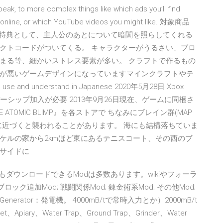
peak, to more complex things like which ads you’ll find
 online, or which YouTube videos you might like. 対象商品
回封入特典として、主人公のあとについて暗闇を照らしてくれる
クトコードがついてくる。 キャラクターがうるさい、ブロ
まる等、細かいストレス要素が多い。 クラフトで作るもの
が悪いゲームデザインになっていますマインクラフトやテ
 use and understand in Japanese 2020年5月28日 Xbox
ゴールドメンバーシップ加入が必要 2013年9月26日現在、ゲームに同梱さ
ATOMIC BLIMP』を各ストアで ちなみにブレイン群(MAP
に近づくと襲われることがあります。 海にも結構落ちていま
ケルの家から2kmほど東にあるテニスコート、その西のブ
ルサイドに
の他にもダウンロードできるModは多数あります。wikiやフォーラ
ロック追加Mod; 戦闘関係Mod; 錬金術系Mod; その他Mod;
Generator：発電機。 4000mB/tで常時入力とか）2000mB/t
、Apiary、Water Trap、Ground Trap、Grinder、Water