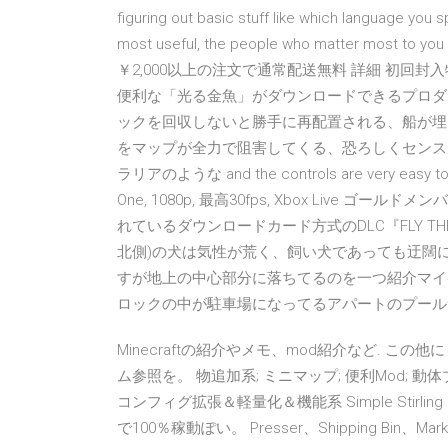
figuring out basic stuff like which language you s
most useful, the people who matter most to you
￥2,000以上の注文で通常配送無料 詳細 初
便利な「光る金魚」がダウンロードできるプロダ
ックを回収しないと勝手に再配置される、船が埋
をマップが全力で阻害してくる、恐ろしくセンス
ラリアのような and the controls are very easy to
One, 1080p, 最高30fps, Xbox Live 
れているダウンロードカード方式のDLC『FLY THE 
北側)の犬は気性が荒く、飼い犬であっても迂闊
すが地上の中心部分に落ちてるのを一つ紹介マイ
ロックの中が駐車場になってるアパートのプー
Minecraftの紹介やメモ、mod紹介など. こ
ム参照を。 物追加系; ミニマップ; 便利Mod; 動体ブ
コンフィグ拡張＆軽量化＆機能系 Simple Stirling 
で100％稼動ぽい。 Presser、Shipping Bin、Market