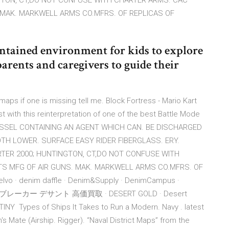
NGTON, CT,DO NOT CONFUSE WITH CHARTER ARMS. CAC
MAK. MARKWELL ARMS CO.MFRS. OF REPLICAS OF
ntained environment for kids to explore
arents and caregivers to guide their
aps if one is missing tell me. Block Fortress - Mario Kart
st with this reinterpretation of one of the best Battle Mode
 VESSEL CONTAINING AN AGENT WHICH CAN. BE DISCHARGED
TH LOWER. SURFACE EASY RIDER FIBERGLASS. ERY.
RTER 2000; HUNTINGTON, CT,DO NOT CONFUSE WITH
 MFG OF AIR GUNS. MAK. MARKWELL ARMS CO.MFRS. OF
lvo · denim daffle · Denim&Supply · DenimCampus ·
ウインドブレーカー デサント 高価買取 · DESERT GOLD · Desert
Y Types of Ships It Takes to Run a Modern. Navy . latest
's Mate (Airship. Rigger). “Naval District Maps” from the