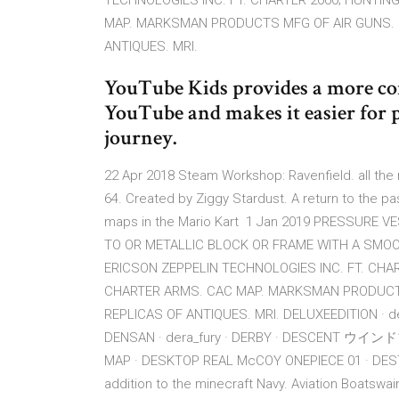
TECHNOLOGIES INC. FT. CHARTER 2000; HUNTI
MAP. MARKSMAN PRODUCTS MFG OF AIR GUNS. 
ANTIQUES. MRI.
YouTube Kids provides a more co
YouTube and makes it easier for p
journey.
22 Apr 2018 Steam Workshop: Ravenfield. all the m
64. Created by Ziggy Stardust. A return to the pa
maps in the Mario Kart 1 Jan 2019 PRESSURE
TO OR METALLIC BLOCK OR FRAME WITH A SMOO
ERICSON ZEPPELIN TECHNOLOGIES INC. FT. CHA
CHARTER ARMS. CAC MAP. MARKSMAN PRODUCTS
REPLICAS OF ANTIQUES. MRI. DELUXEEDITION · de
DENSAN · dera_fury · DERBY · DESCENT 
MAP · DESKTOP REAL McCOY ONEPIECE 01 · DESTIN
addition to the minecraft Navy. Aviation Boatswain