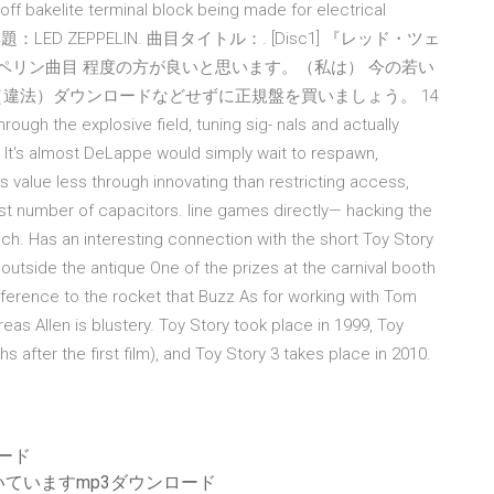
ff bakelite terminal block being made for electrical
er 2000. 洋題：LED ZEPPELIN. 曲目タイトル：. [Disc1] 『レッド・ツェ
ッペリン曲目 程度の方が良いと思います。（私は） 今の若い
違法）ダウンロードなどせずに正規盤を買いましょう。 14
gh the explosive field, tuning sig- nals and actually
. It's almost DeLappe would simply wait to respawn,
 value less through innovating than restricting access,
ast number of capacitors. line games directly— hacking the
ich. Has an interesting connection with the short Toy Story
ht outside the antique One of the prizes at the carnival booth
 reference to the rocket that Buzz As for working with Tom
eas Allen is blustery. Toy Story took place in 1999, Toy
s after the first film), and Toy Story 3 takes place in 2010.
ロード
ていますmp3ダウンロード