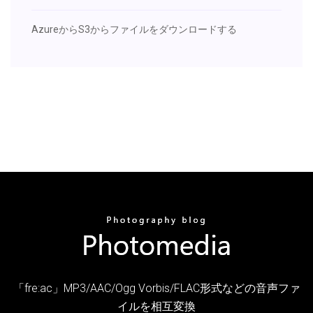
AzureからS3からファイルをダウンロードする
「fre:ac」MP3/AAC/Ogg Vorbis/FLAC形式などの音声ファ
イルを相互変換