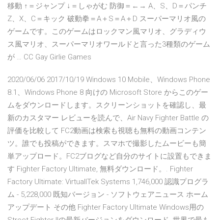
移動 ↑＝ジャンプ ↓＝しゃがむ 防御＝←→ A、S、D＝パンチ
Z、X、C＝キック 破動拳＝A＋S＝A＋D スーパーマリオ風の
ゲームです。このゲームはロックマン風マリオ、グラディウ
ス風マリオ、スーパーマリオワールドと言った3種類のゲーム
が … CC Gay Girlie Games
2020/06/06 2017/10/19 Windows 10 Mobile、Windows Phone
8.1、Windows Phone 8 向けの Microsoft Store からこのゲー
ムをダウンロードします。スクリーンショットを確認し、最
新のカスタマー レビューを読んで、Air Navy Fighter Battle の
評価を比較して FC2動画は検索も視聴も無料の動画コンテン
ツ。誰でも投稿ができます。スマホで撮影したムービーも簡
単アップロード。FC2ブログなど自分のサイトに設置もできま
す Fighter Factory Ultimate, 無料ダウンロード。. Fighter
Factory Ultimate: VirtuallTek Systems 1,746,000 認識プログラ
ム - 5,228,000 既知バージョン - ソフトウェアニュース ホーム
アップデート その他 Fighter Factory Ultimate Windows用の