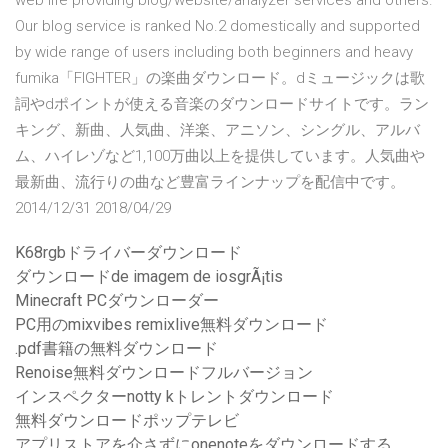
web life providing blog/website/analyzer services and others.
Our blog service is ranked No.2 domestically and supported
by wide range of users including both beginners and heavy
fumika「FIGHTER」の楽曲ダウンロード。dミュージックは歌
詞やdポイントが使える音楽のダウンロードサイトです。ラン
キング、新曲、人気曲、洋楽、アニソン、シングル、アルバ
ム、ハイレゾなど1,100万曲以上を提供しています。人気曲や
最新曲、流行りの曲など豊富ラインナップを配信中です。
2014/12/31 2018/04/29
K68rgbドライバーダウンロード
ダウンロードde imagem de iosgrÃ¡tis
Minecraft PCダウンローダー
PC用のmixvibes remixlive無料ダウンロード
.pdf書籍の無料ダウンロード
Renoise無料ダウンロードフルバージョン
インスペクターnotty kトレントダウンロード
無料ダウンロードポップテレビ
アプリストアを介さずにonenoteをダウンロードする