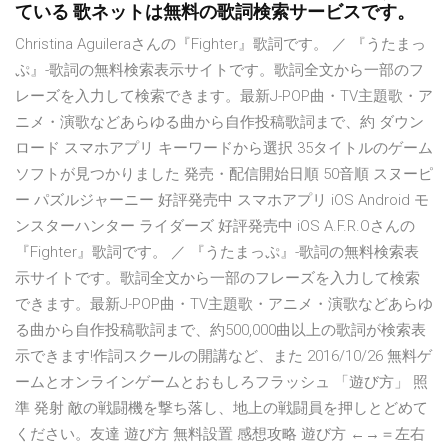
ている 歌ネットは無料の歌詞検索サービスです。
Christina Aguileraさんの『Fighter』歌詞です。 ／ 『うたまっ
ぷ』-歌詞の無料検索表示サイトです。歌詞全文から一部のフ
レーズを入力して検索できます。最新J-POP曲・TV主題歌・ア
ニメ・演歌などあらゆる曲から自作投稿歌詞まで、約 ダウン
ロード スマホアプリ キーワードから選択 35タイトルのゲーム
ソフトが見つかりました 発売・配信開始日順 50音順 スヌーピ
ー パズルジャーニー 好評発売中 スマホアプリ iOS Android モ
ンスターハンター ライダーズ 好評発売中 iOS A.F.R.Oさんの
『Fighter』歌詞です。 ／ 『うたまっぷ』-歌詞の無料検索表
示サイトです。歌詞全文から一部のフレーズを入力して検索
できます。最新J-POP曲・TV主題歌・アニメ・演歌などあらゆ
る曲から自作投稿歌詞まで、約500,000曲以上の歌詞が検索表
示できます!作詞スクールの開講など、また 2016/10/26 無料ゲ
ームとオンラインゲームとおもしろフラッシュ 「遊び方」 照
準 発射 敵の戦闘機を撃ち落し、地上の戦闘員を押しとどめて
ください。友達 遊び方 無料設置 感想攻略 遊び方 ←→＝左右