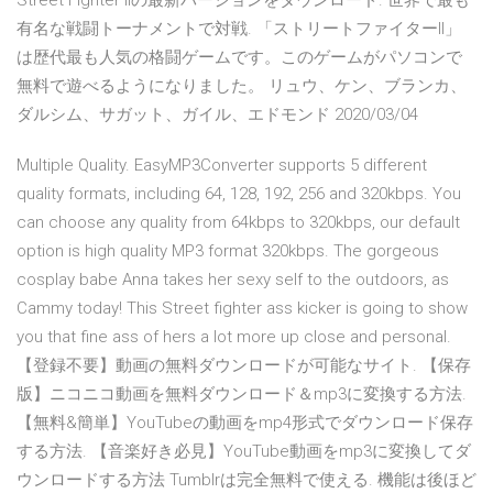
Street Fighter IIの最新バージョンをダウンロード. 世界で最も
有名な戦闘トーナメントで対戦. 「ストリートファイターII」
は歴代最も人気の格闘ゲームです。このゲームがパソコンで
無料で遊べるようになりました。 リュウ、ケン、ブランカ、
ダルシム、サガット、ガイル、エドモンド 2020/03/04
Multiple Quality. EasyMP3Converter supports 5 different
quality formats, including 64, 128, 192, 256 and 320kbps. You
can choose any quality from 64kbps to 320kbps, our default
option is high quality MP3 format 320kbps. The gorgeous
cosplay babe Anna takes her sexy self to the outdoors, as
Cammy today! This Street fighter ass kicker is going to show
you that fine ass of hers a lot more up close and personal.
【登録不要】動画の無料ダウンロードが可能なサイト. 【保存
版】ニコニコ動画を無料ダウンロード＆mp3に変換する方法.
【無料&簡単】YouTubeの動画をmp4形式でダウンロード保存
する方法. 【音楽好き必見】YouTube動画をmp3に変換してダ
ウンロードする方法 Tumblrは完全無料で使える. 機能は後ほど