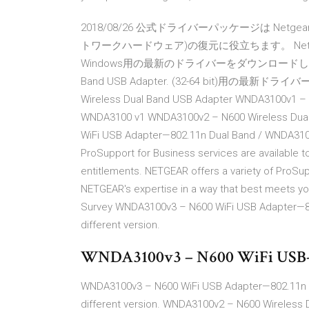
2018/08/26 公式ドライバーパッケージは Netgear WNDA
トワークハードウェア)の復元に役立ちます。 Netgear WNDA
Windows用の最新のドライバーをダウンロードしてください。 
Band USB Adapter. (32-64 bit)用の最新
Wireless Dual Band USB Adapter WNDA3100v1 – 
WNDA3100 v1 WNDA3100v2 – N600 Wireless Dua
WiFi USB Adapter—802.11n Dual Band / WNDA310
ProSupport for Business services are available 
entitlements. NETGEAR offers a variety of ProSup
NETGEAR's expertise in a way that best meets you
Survey WNDA3100v3 – N600 WiFi USB Adapter—802
different version.
WNDA3100v3 – N600 WiFi USB-
WNDA3100v3 – N600 WiFi USB Adapter—802.11n D
different version. WNDA3100v2 – N600 Wireless 