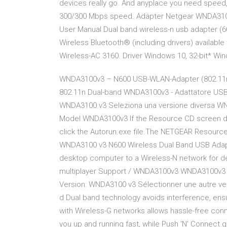
devices really go. And anyplace you need speed,
300/300 Mbps speed. Adapter Netgear WNDA3100
User Manual Dual band wireless-n usb adapter (6
Wireless Bluetooth® (including drivers) available
Wireless-AC 3160. Driver Windows 10, 32-bit* Wi
WNDA3100v3 – N600 USB-WLAN-Adapter (802.11n
802.11n Dual-band WNDA3100v3 - Adattatore USB 
WNDA3100 v3 Seleziona una versione diversa W
Model WNDA3100v3 If the Resource CD screen doe
click the Autorun.exe file.The NETGEAR Resource
WNDA3100 v3 N600 Wireless Dual Band USB Adap
desktop computer to a Wireless-N network for d
multiplayer Support / WNDA3100v3 WNDA3100v3 -
Version: WNDA3100 v3 Sélectionner une autre 
d Dual band technology avoids interference, ens
with Wireless-G networks allows hassle-free conn
you up and running fast, while Push 'N' Connect 