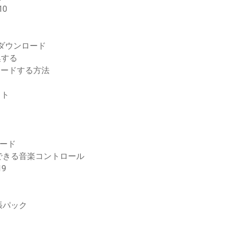
10
無料ダウンロード
換する
ンロードする方法
ット
ロード
できる音楽コントロール
9
張パック