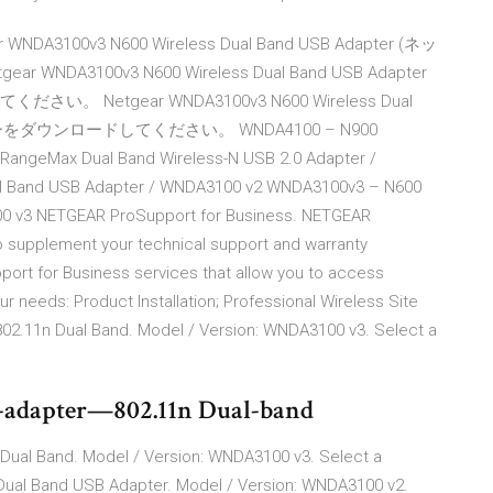
3100v3 N600 Wireless Dual Band USB Adapter (ネッ
3100v3 N600 Wireless Dual Band USB Adapter
Netgear WNDA3100v3 N600 Wireless Dual
ドライバーをダウンロードしてください。 WNDA4100 – N900
RangeMax Dual Band Wireless-N USB 2.0 Adapter /
l Band USB Adapter / WNDA3100 v2 WNDA3100v3 – N600
0 v3 NETGEAR ProSupport for Business. NETGEAR
to supplement your technical support and warranty
port for Business services that allow you to access
r needs: Product Installation; Professional Wireless Site
.11n Dual Band. Model / Version: WNDA3100 v3. Select a
adapter—802.11n Dual-band
ual Band. Model / Version: WNDA3100 v3. Select a
Dual Band USB Adapter. Model / Version: WNDA3100 v2.