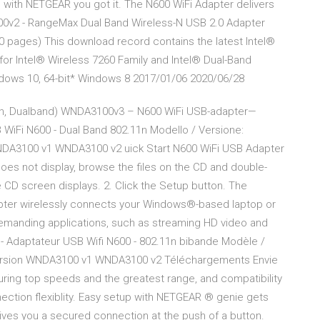
 with NETGEAR you got it. The N600 WiFi Adapter delivers
v2 - RangeMax Dual Band Wireless-N USB 2.0 Adapter
0 pages) This download record contains the latest Intel®
 for Intel® Wireless 7260 Family and Intel® Dual-Band
ndows 10, 64-bit* Windows 8 2017/01/06 2020/06/28
, Dualband) WNDA3100v3 – N600 WiFi USB-adapter—
WiFi N600 - Dual Band 802.11n Modello / Versione:
NDA3100 v1 WNDA3100 v2 uick Start N600 WiFi USB Adapter
s not display, browse the files on the CD and double-
 CD screen displays. 2. Click the Setup button. The
ter wirelessly connects your Windows®-based laptop or
emanding applications, such as streaming HD video and
 Adaptateur USB Wifi N600 - 802.11n bibande Modèle /
version WNDA3100 v1 WNDA3100 v2 Téléchargements Envie
uring top speeds and the greatest range, and compatibility
ection flexiblity. Easy setup with NETGEAR ® genie gets
gives you a secured connection at the push of a button.