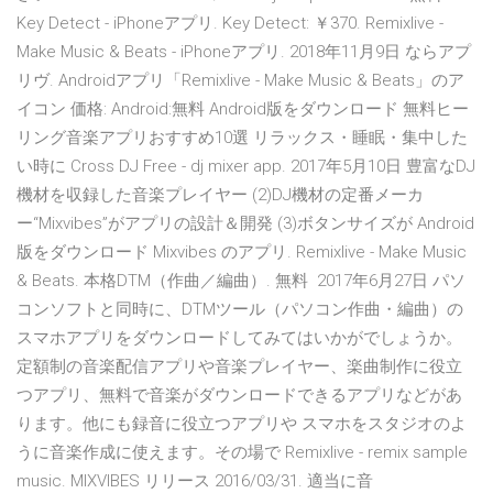
Key Detect - iPhoneアプリ. Key Detect: ￥370. Remixlive -
Make Music & Beats - iPhoneアプリ. 2018年11月9日 ならアプ
リヴ. Androidアプリ「Remixlive - Make Music & Beats」のア
イコン 価格: Android:無料 Android版をダウンロード 無料ヒー
リング音楽アプリおすすめ10選 リラックス・睡眠・集中した
い時に Cross DJ Free - dj mixer app. 2017年5月10日 豊富なDJ
機材を収録した音楽プレイヤー (2)DJ機材の定番メーカ
ー“Mixvibes”がアプリの設計＆開発 (3)ボタンサイズが Android
版をダウンロード Mixvibes のアプリ. Remixlive - Make Music
& Beats. 本格DTM（作曲／編曲）. 無料 2017年6月27日 パソ
コンソフトと同時に、DTMツール（パソコン作曲・編曲）の
スマホアプリをダウンロードしてみてはいかがでしょうか。
定額制の音楽配信アプリや音楽プレイヤー、楽曲制作に役立
つアプリ、無料で音楽がダウンロードできるアプリなどがあ
ります。他にも録音に役立つアプリや スマホをスタジオのよ
うに音楽作成に使えます。その場で Remixlive - remix sample
music. MIXVIBES リリース 2016/03/31. 適当に音