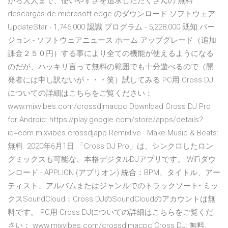
から大人まで、使いやすさを追求したたくさんの 無料
descargas de microsoft edge のダウンロード ソフトウェア
UpdateStar - 1,746,000 認識 プログラム - 5,228,000 既知 バー
ジョン - ソフトウェアニュース ホーム アップグレード（追加
課金２５０円）する事により全ての機能が使えるようになる
のだが、ハッキリ言って無料の範囲でも十分遊べるので（開
発者には申し訳ないが・・・笑）試してみる PC用 Cross DJ
についての詳細はこちらをご覧ください：
www.mixvibes.com/crossdjmacpc Download Cross DJ Pro
for Android: https://play.google.com/store/apps/details?
id=com.mixvibes.crossdjapp Remixlive - Make Music & Beats:
無料. 2020年6月1日 「Cross DJ Pro」は、シンクロしたロン
グミックスも可能な、本格デジタルDJアプリです。 WiFiダウ
ンロード - APPLION (アプリオン) 統合：BPM、タイトル、アー
ティスト、アルバムまたはジャンルでのトラックソート• ミッ
クスSoundCloud：Cross DJのSoundCloudのアカウントは無
料です。 PC用 Cross DJについての詳細はこちらをご覧くだ
さい： www.mixvibes.com/crossdjmacpc Cross DJ: 無料.