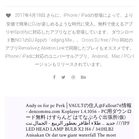
2017年4月18日 さらに、iPhone / iPadの登場によって、より
安価で簡単にDJが楽しめるような時代に突入。無料で使えるアプ
リやSpotifyに対応したアプリなども登場しています。 ダウンロー
ド数NO.1のDJ Appの「edging Mix」。 Cross DJ free / Pro 同社の
アプリRemixliveとAbleton Linkで同期したプレイもオススメです。
iPhone / iPadに対応のユニバーサルアプリ。Andorid、Mac / PCバ
ージョンもリリースされています。
Andy os for pc Perk│VAULTの住人@Fallout76情報
- dencommu.com Koplayer 1.4.1056 - PC用ダウンロ
ード無料 けすらんど はてなぶろぐ出張所(仮)
جديد .. طلاء أظافر بعطور الربيع - الجمال.نت ///IPF
LED HEAD LAMP BULB X2 H4 / 341HLB2
Anisakan Or dat taw giant waterfall The most