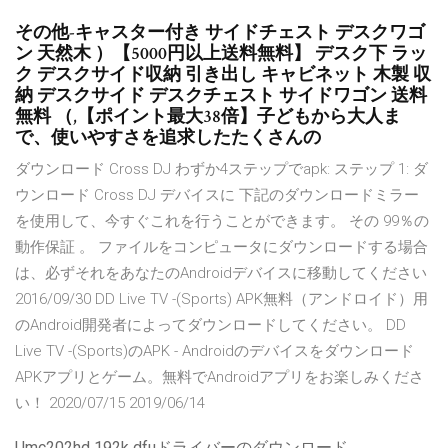
その他-キャスター付き サイドチェスト デスクワゴ
ン 天然木 ）【5000円以上送料無料】 デスク下 ラッ
ク デスクサイド収納 引き出し キャビネット 木製 収
納 デスクサイド デスクチェスト サイドワゴン 送料
無料 （,【ポイント最大38倍】子どもから大人ま
で、使いやすさを追求したたくさんの
ダウンロード Cross DJ わずか4ステップでapk: ステップ 1: ダ
ウンロード Cross DJ デバイスに 下記のダウンロードミラー
を使用して、今すぐこれを行うことができます。 その 99％の
動作保証 。 ファイルをコンピュータにダウンロードする場合
は、必ずそれをあなたのAndroidデバイスに移動してください
2016/09/30 DD Live TV -(Sports) APK無料（アンドロイド）用
のAndroid開発者によってダウンロードしてください。 DD
Live TV -(Sports)のAPK - Androidのデバイスをダウンロード
APKアプリとゲーム。無料でAndroidアプリをお楽しみくださ
い！ 2020/07/15 2019/06/14
Umc202hd 192k dfuドライバーのダウンロード