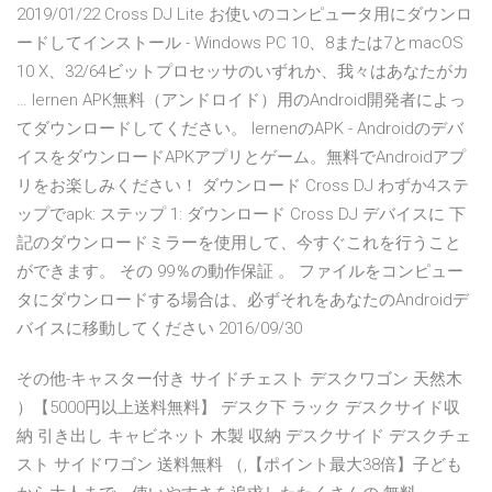
2019/01/22 Cross DJ Lite お使いのコンピュータ用にダウンロ
ードしてインストール - Windows PC 10、8または7とmacOS
10 X、32/64ビットプロセッサのいずれか、我々はあなたがカ
… lernen APK無料（アンドロイド）用のAndroid開発者によっ
てダウンロードしてください。 lernenのAPK - Androidのデバ
イスをダウンロードAPKアプリとゲーム。無料でAndroidアプ
リをお楽しみください！ ダウンロード Cross DJ わずか4ステ
ップでapk: ステップ 1: ダウンロード Cross DJ デバイスに 下
記のダウンロードミラーを使用して、今すぐこれを行うこと
ができます。 その 99％の動作保証 。 ファイルをコンピュー
タにダウンロードする場合は、必ずそれをあなたのAndroidデ
バイスに移動してください 2016/09/30
その他-キャスター付き サイドチェスト デスクワゴン 天然木
）【5000円以上送料無料】 デスク下 ラック デスクサイド収
納 引き出し キャビネット 木製 収納 デスクサイド デスクチェ
スト サイドワゴン 送料無料 （,【ポイント最大38倍】子ども