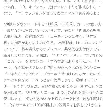
場. 途中のディレクトリを連番で指定することもできます。こ
の場合、「-O」オプションではディレクトリが作成されない
ので、「-o」オプションを使って次のコマンド実行例のよう
pdf版をダウンロードする SIJ印刷・CF印刷デカールの使い方
一般的な水転写式デカールと使い方が異なり「周囲の透明層
の取り除き」の追加作業、「コーティングに使うクリア塗
料」に指定がありますので注意。 本連載は、Linuxのコマンド
について、基本書式からオプション、具体的な実行例までを
紹介していきます。今回は、「curl Nov 27, 2015 · pcで写研の
「ゴカール」をダウンロードする方法はありませんか。「ナ
ール」なら写研のスレッドで誰かが作ったものをダウンロー
ドできたんですけれど、ゴカールは見つけられなかったので…
まつげ全体をカールするときに使用します。 ②ポイントヒー
ター. 下まつげや目尻、目頭の細かい部分をカールするときに
使用します。 ③ダマとりコーム. まつげの流れを整えるときに
使用します。 使いどきがわかる適温マーク付き. 予熱時間は約
1～2分 カール ces-100 鉛筆削りの説明書をお探しですか。以