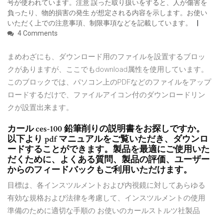
号が使われています。注意 誤った取り扱いをすると、人が傷害を
負ったり、物的損害の発生 が想定される内容を示します。お使い
いただく上での注意事項、制限事項などを記載しています。
4 Comments
まめわざにも、ダウンロード用のファイルを設置するブロッ
クがありますが、ここでもdownload属性を使用しています。
このブロックでは、パソコン上のPDFなどのファイルをアップ
ロードするだけで、ファイルアイコン付のダウンロードリン
クが設置出来ます。
カール ces-100 鉛筆削りの説明書をお探しですか。
以下より pdf マニュアルをご覧いただき、ダウンロ
ードすることができます。製品を最適にご使用いた
だくために、よくある質問、製品の評価、ユーザー
からのフィードバックもご利用いただけます。
目標は、各インスツルメントおよび内視鏡に対してあらゆる
有効な規格および法律を考慮して、インスツルメントの使用
準備のために適切な手順の お使いのカールストルツ社製品