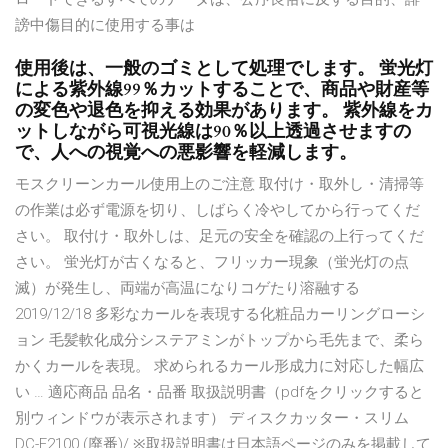
謗中傷目的に使用する事は
使用後は、一般のゴミとして処理でします。 蛍光灯
による紫外線99％カットすることで、商品や財産等
の変色や退色を抑える効果があります。 紫外線をカ
ットしながら可視光線は90％以上透過させますの
で、人への視覚への悪影響を軽減します。
モスクリーンカール使用上のご注意 取付け・取外し・清掃等
の作業は必ず電源を切り、しばらく冷やしてから行ってくだ
さい。 取付け・取外しは、足元の安全を確認の上行ってくだ
さい。 蛍光灯が古くなると、フリッカー現象（蛍光灯の点
滅）が発生し、両端が高温になりコゲたり溶融する
2019/12/18 多彩なカールを表現する化粧品カーリングローシ
ョン 毛髪軟化成分システアミンがトップから毛先まで、柔ら
かくカールを表現。 求められるカール形成力に対応した幅広
い … 適応商品 品名・品番 取扱説明書（pdfをクリックすると
別ウィンドウが表示されます） ディスクカッター・スリム
DC-F2100 (廃番)/ ※取扱説明書は日本語ページのみを掲載して