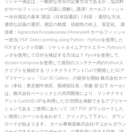
ッシャー滴定は，一般的な水分の定量方法であるが，塩試料
がカールフィッシャー試薬に溶解し 講演1 カールフィッシャ
ー水分測定の基本 [英語（日本語通訳）] 内容 ：適切な方法、
適切な試薬の選択。測定の精度、信頼性の向上、安定化。 講
演者：Agnieszka Kossakowska (Honeywell カールフィッシャ
ー担当) PDF Direct printing using Python - Pythonを使用した
PDFダイレクト印刷：ソケットタイムアウトエラー; Pythonパ
ンダを使用して日付を検証する方法は？ Pyro4を使用して、
docker-composeを使用して個別のコンテナー内のPythonス
クリプトを接続する リッチクライアントCurlで開発した3Dア
プリケーション「Curl 3D Gallery」の提供を開始 株式会社カー
ル（本社：東京都中央区、取締役社長：井藤 登 以下 カール）
は、株式会社ベーシックとの共同開発により、リッチクライ
アントCurlの3D APIを利用した3D空間を体験できるアプリケー
ションである ご使用にあたって. GET PDF ダウンロードした
い箇所にカーソルをあわせて、クリックして下さい。 ダウン
ロードが始まります。 カール事務器株式会社HP上からダウン
ロードできるすべてのデータは、公序良俗に反する目的、誹