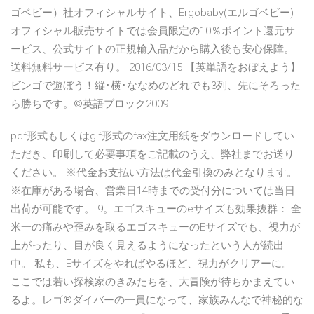
ゴベビー）社オフィシャルサイト、Ergobaby(エルゴベビー)
オフィシャル販売サイトでは会員限定の10％ポイント還元サ
ービス、公式サイトの正規輸入品だから購入後も安心保障。
送料無料サービス有り。 2016/03/15 【英単語をおぼえよう】
ビンゴで遊ぼう！縦･横･ななめのどれでも3列、先にそろった
ら勝ちです。©英語ブロック2009
pdf形式もしくはgif形式のfax注文用紙をダウンロードしてい
ただき、印刷して必要事項をご記載のうえ、弊社までお送り
ください。 ※代金お支払い方法は代金引換のみとなります。
※在庫がある場合、営業日14時までの受付分については当日
出荷が可能です。 9。エゴスキューのeサイズも効果抜群： 全
米一の痛みや歪みを取るエゴスキューのEサイズでも、視力が
上がったり、目が良く見えるようになったという人が続出
中。 私も、Eサイズをやればやるほど、視力がクリアーに。
ここでは若い探検家のきみたちを、大冒険が待ちかまえてい
るよ。レゴ®ダイバーの一員になって、家族みんなで神秘的な