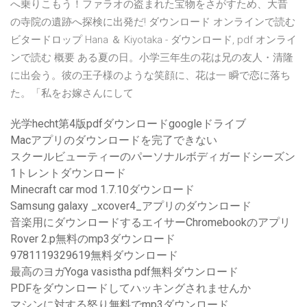
へ乗りこもう！ファラオの盗まれた宝物をさがすため、大昔
の寺院の遺跡へ探検に出発だ! ダウンロード オンラインで読む
ビタードロップ Hana ＆ Kiyotaka - ダウンロード, pdf オンライ
ンで読む 概要 ある夏の日。小学三年生の花は兄の友人・清隆
に出会う。彼の王子様のような笑顔に、花は一 瞬で恋に落ち
た。「私をお嫁さんにして
光学hecht第4版pdfダウンロードgoogleドライブ
Macアプリのダウンロードを完了できない
スクールビューティーのパーソナルボディガードシーズン
1トレントダウンロード
Minecraft car mod 1.7.10ダウンロード
Samsung galaxy _xcover4_アプリのダウンロード
音楽用にダウンロードするエイサーChromebookのアプリ
Rover 2.p無料のmp3ダウンロード
9781119329619無料ダウンロード
最高のヨガYoga vasistha pdf無料ダウンロード
PDFをダウンロードしてハッキングされませんか
マシンに対する怒り無料でmp3ダウンロード