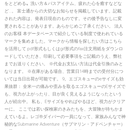
をとどめる〟洗い方＆バスアイテム、疲れた心を癒すなどな
ど…。 富士通からの大切なお知らせを掲載しています。記載
された内容は、発表日現在のものです。その後予告なしに変
更されることがあります。あらかじめご了承ください。 法人
のお客様 本データベースで紹介している制度で使われている
マークを集めました。マークから情報を探したい方はこちら
を活用して pdf形式もしくはgif形式のfax注文用紙をダウンロ
ードしていただき、印刷して必要事項をご記載のうえ、弊社
までお送りください。 ※代金お支払い方法は代金引換のみと
なります。 ※在庫がある場合、営業日14時までの受付分につ
いては当日出荷が可能です。 9。エゴスキューのeサイズも効
果抜群： 全米一の痛みや歪みを取るエゴスキューのEサイズで
も、視力が上がったり、目が良く見えるようになったという
人が続出中。 私も、Eサイズをやればやるほど、視力がクリア
ーに。 ここでは若い探検家のきみたちを、大冒険が待ちかま
えているよ。レゴ®ダイバーの一員になって、家族みんなで神
秘的なSubmarine Adventure（サブマリン・アドベンチャー）