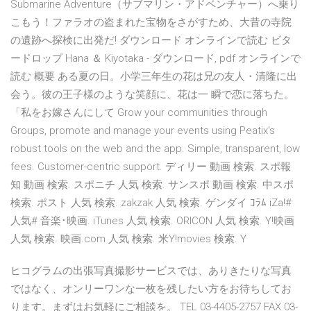
Submarine Adventure（サブマリン・アドベンチャー）へ乗り
こもう！ファラオの盗まれた宝物をさがすため、大昔の寺院
の遺跡へ探検に出発だ! ダウンロード オンラインで読む ビタ
ードロップ Hana ＆ Kiyotaka - ダウンロード, pdf オンラインで
読む 概要 ある夏の日。小学三年生の花は兄の友人・清隆に出
会う。彼の王子様のような笑顔に、花は一 瞬で恋に落ちた。
「私をお嫁さんにして Grow your communities through
Groups, promote and manage your events using Peatix's
robust tools on the web and the app. Simple, transparent, low
fees. Customer-centric support. ディリー 動画 検索. スポ報
知 動画 検索. スポニチ 人気 検索. サンスポ 動画 検索. 中スポ
検索. ポスト 人気 検索. zakzak 人気 検索. ゲンダイ ｺﾗﾑ iZa!#
人気# 音楽･映画. iTunes 人気 検索. ORICON 人気 検索. Y!映画
人気 検索. 映画.com 人気 検索. 米Y!movies 検索. Y
ヒコグラムの出張写真撮影サービスでは、ありきたりな写真
ではなく、オンリーワンな一枚を残したい方をお待ちしてお
ります。まずはお気軽にご相談を。 TEL 03-4405-2757 FAX 03-