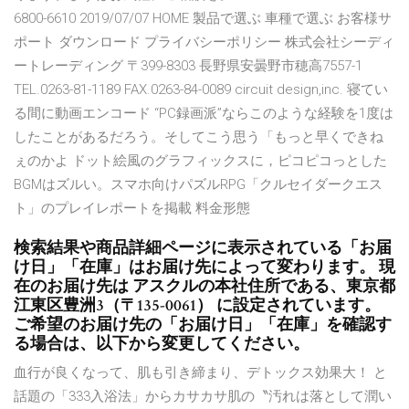
6800-6610 2019/07/07 HOME 製品で選ぶ 車種で選ぶ お客様サ
ポート ダウンロード プライバシーポリシー 株式会社シーディ
ートレーディング 〒399-8303 長野県安曇野市穂高7557-1
TEL.0263-81-1189 FAX.0263-84-0089 circuit design,inc. 寝てい
る間に動画エンコード “PC録画派”ならこのような経験を1度は
したことがあるだろう。そしてこう思う「もっと早くできね
ぇのかよ ドット絵風のグラフィックスに，ピコピコっとした
BGMはズルい。スマホ向けパズルRPG「クルセイダークエス
ト」のプレイレポートを掲載 料金形態
検索結果や商品詳細ページに表示されている「お届
け日」「在庫」はお届け先によって変わります。 現
在のお届け先は アスクルの本社住所である、東京都
江東区豊洲3（〒135-0061） に設定されています。
ご希望のお届け先の「お届け日」「在庫」を確認す
る場合は、以下から変更してください。
血行が良くなって、肌も引き締まり、デトックス効果大！ と
話題の「333入浴法」からカサカサ肌の〝汚れは落として潤い