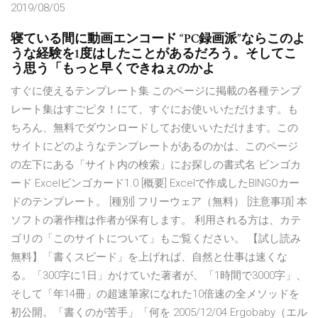
2019/08/05
寝ている間に動画エンコード “PC録画派”ならこのよ
うな経験を1度はしたことがあるだろう。そしてこ
う思う「もっと早くできねぇのかよ
すぐに使えるテンプレート集 このページに掲載の各種テンプ
レート集はすごピタ！にて、すぐにお使いいただけます。も
ちろん、無料でダウンロードしてお使いいただけます。この
サイトにどのようなテンプレートがあるのかは、このページ
の左下にある「サイト内の検索」にお探しの書式名 ビンゴカ
ード Excelビンゴカード1.0 [概要] Excelで作成したBINGOカー
ドのテンプレート。 [種別] フリーウェア（無料） [注意事項] 本
ソフトの著作権は作者が保有します。 利用される方は、カテ
ゴリの「このサイトについて」もご覧ください。 【試し読み
無料】「書くスピード」を上げれば、自然と仕事は速くな
る。「300字に1日」かけていた著者が、「1時間で3000字」、
そして「年14冊」の超速筆家になれた10倍速の全メソッドを
初公開。「書くのが苦手」「何を 2005/12/04 Ergobaby（エル