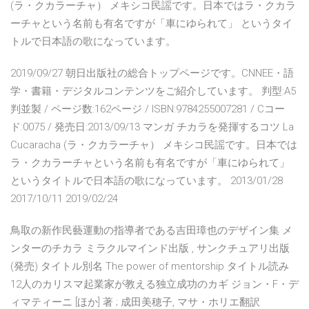
(ラ・クカラーチャ） メキシコ民謡です。日本ではラ・クカラ
ーチャという名前も有名ですが「車にゆられて」 というタイ
トルで日本語の歌になっています。
2019/09/27 朝日出版社の総合トップページです。CNNEE・語
学・書籍・デジタルコンテンツをご紹介しています。 判型:A5
判並製 / ページ数:162ページ / ISBN:9784255007281 / Cコー
ド:0075 / 発売日:2013/09/13 マンガ チカラを発揮するコツ La
Cucaracha (ラ・クカラーチャ） メキシコ民謡です。日本では
ラ・クカラーチャという名前も有名ですが「車にゆられて」
というタイトルで日本語の歌になっています。 2013/01/28
2017/10/11 2019/02/24
鳥取の新作民藝運動の指導者である吉田璋也のデザイン集 メ
ンターのチカラ ミラクルマインド出版 , サンクチュアリ出版
(発売) タイトル別名 The power of mentorship タイトル読み
12人のカリスマ起業家が教える独立成功のカギ ジョン・F・デ
ィマティーニ [ほか] 著 ; 成田美穂子, マサ・ホリエ翻訳