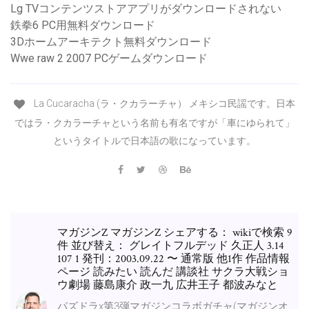
Lg TVコンテンツストアアプリがダウンロードされない
鉄拳6 PC用無料ダウンロード
3Dホームアーキテクト無料ダウンロード
Wwe raw 2 2007 PCゲームダウンロード
La Cucaracha (ラ・クカラーチャ） メキシコ民謡です。日本
ではラ・クカラーチャという名前も有名ですが「車にゆられて」
というタイトルで日本語の歌になっています。
マガジンZ マガジンZ シェアする： wikiで検索 9
件 並び替え： グレイトフルデッド 久正人 3.14
107 1 発刊：2003.09.22 〜 通常版 他1作 作品情報
ページ 読みたい 読んだ 講談社 サクラ大戦ショ
ウ劇場 藤島康介 政一九 広井王子 都波みなと
パズドラx第3弾マガジンコラボガチャ(マガジンオ