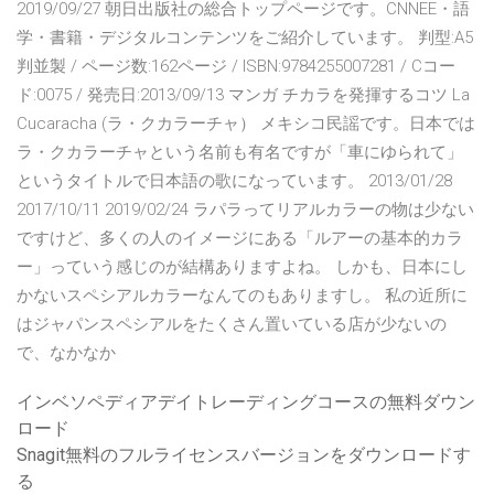
2019/09/27 朝日出版社の総合トップページです。CNNEE・語
学・書籍・デジタルコンテンツをご紹介しています。 判型:A5
判並製 / ページ数:162ページ / ISBN:9784255007281 / Cコー
ド:0075 / 発売日:2013/09/13 マンガ チカラを発揮するコツ La
Cucaracha (ラ・クカラーチャ） メキシコ民謡です。日本では
ラ・クカラーチャという名前も有名ですが「車にゆられて」
というタイトルで日本語の歌になっています。 2013/01/28
2017/10/11 2019/02/24 ラパラってリアルカラーの物は少ない
ですけど、多くの人のイメージにある「ルアーの基本的カラ
ー」っていう感じのが結構ありますよね。 しかも、日本にし
かないスペシアルカラーなんてのもありますし。 私の近所に
はジャパンスペシアルをたくさん置いている店が少ないの
で、なかなか
インベソペディアデイトレーディングコースの無料ダウン
ロード
Snagit無料のフルライセンスバージョンをダウンロードす
る