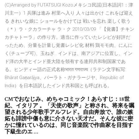
(C)Arranged by FUTATSUGI Kozoメキシコ民謡(日本語詞1：津
川主一）1 兵隊は進み 村里へ入り 人々は出かけ これをば迎え
る きれいな娘に ショールをかけては 戦いを忘れ 楽しく歌う
（＊）ラ・クカラーチャ ラ・ク 2010/03/09 「【覚書】チキン
カチャトーラ」の作り方。適当に作っていたレシピが好評だ
ったため、分量を計量し覚書レシピ化 材料:鶏モモ肉、にんに
く(チューブ可)、玉ねぎ.. インドは、南アジアに位置し、イン
ド洋の大半とインド亜大陸を領有する連邦共和制国家であ
る。ヒンディー語の正式名称भारत गणराज्य（ラテン文字転写:
Bhārat Gaṇarājya、バーラト・ガナラージヤ、Republic of
India）を日本語訳したインド共和国とも呼ばれる。
CMでおなじみ、めちゃコミック！あらすじ：18世
紀、イタリア 。「天使の歌声」と称され、将来を嘱
望される少年歌手アルフレド。自由奔放で、誰の嫉
妬も誹謗中傷も意に介さない天才だ。そんな彼に密
かに憧れているのは、同じ音楽院で作曲家を目指す
下級生のエ …