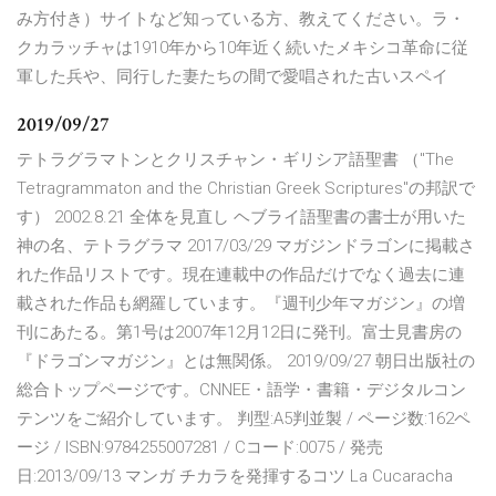
み方付き）サイトなど知っている方、教えてください。ラ・
クカラッチャは1910年から10年近く続いたメキシコ革命に従
軍した兵や、同行した妻たちの間で愛唱された古いスペイ
2019/09/27
テトラグラマトンとクリスチャン・ギリシア語聖書 （"The
Tetragrammaton and the Christian Greek Scriptures"の邦訳で
す） 2002.8.21 全体を見直し ヘブライ語聖書の書士が用いた
神の名、テトラグラマ 2017/03/29 マガジンドラゴンに掲載さ
れた作品リストです。現在連載中の作品だけでなく過去に連
載された作品も網羅しています。『週刊少年マガジン』の増
刊にあたる。第1号は2007年12月12日に発刊。富士見書房の
『ドラゴンマガジン』とは無関係。 2019/09/27 朝日出版社の
総合トップページです。CNNEE・語学・書籍・デジタルコン
テンツをご紹介しています。 判型:A5判並製 / ページ数:162ペ
ージ / ISBN:9784255007281 / Cコード:0075 / 発売
日:2013/09/13 マンガ チカラを発揮するコツ La Cucaracha