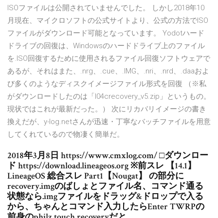
ISOファイルは公開されていませんでした。 しかし2018年10
月現在、マイクロソフトの公式サイトより、公式の方法でISO
ファイルがダウンロード可能となっています。 Yodotハード
ドライブの回復は、Windowsのハードドライブ上のファイル
を.ISO回復するために使用されるファイル回復ソフトウェアで
あるが、それはまた、.nrg、.cue、.IMG、.nri、.nrd、.daaおよ
び多くのようなディスクイメージファイル形式を回復 （※私
がダウンロードしたのは「l04crecovery_v5.zip」というもの。
現状ではこれが最新だった。） 次にリカバリイメージの書き
換えだが、y-log.netさんが迅速・丁寧なバッチファイルを用意
してくれているので物凄く簡単だ。
2018年3月8日 https://www.cmxlog.com/ □ダウンロー
ド https://download.lineageos.org ※前スレ 【14.1】
LineageOS 総合スレ Part1【Nougat】 の部分に
recovery.imgのばしょとファイル名、コマンド通る
状態なら.imgファイルをドラッグ&ドロップで入る
から、ちゃんとコマンド入力したらEnter TWRPの
前身のphilz touch recoveryだと