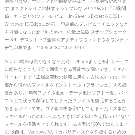
増税のため、一部ソフトの価格が異なっている場合がありま
す タスクトレイに常駐するシンプルな 2012/08/21 「印刷関
係」カテゴリのソフトレビュー InkSaver 6 Expert 6.0.201 -
Windows 10/Edgeに対応。 印刷前のプレビューチェックなど
も可能になった新「InkSaver」の最上位版 スナップシュータ
ー 8.4 - デスクトップ全体やアクティブウィンドウをワンタッ
チで印刷でき … 2008/06/30 2007/10/14
Android端末は動かなくなった時、iPhoneよりも有料サービス
に頼らなくても自分で回復できる可能性が高いです。リカバ
リーモードで「工場出荷時の状態に戻す」方法以外では、外
部から何かのファイルをインストール（フラッシュ）する必
要がありま 無料ファイル復元・データ復旧ソフト一覧。パソ
コン上で誤って削除してしまったファイルを復元することが
できるソフトです。ゴミ箱の中を空にしてしまった！大事な
ファイルだったのに…そんなときにゴミ箱にさえ残っていない
ファイルを復活させてくれます。成功率は100%ではありませ
ん 以前は、Windows7のリカバリディスクを作成するための