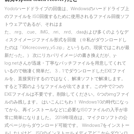
Yodotハードドライブの回復は、Windowsのハードドライブ上
のファイルを.ISO回復するために使用されるファイル回復ソフ
トウェアであるが、それはま
た、.nrg、.cue、.IMG、.nri、.nrd、.daaおよび多くのようなデ
ィスクイメージファイル形式を回復 （※私がダウンロードし
たのは「l04crecovery_v5.zip」というもの。現状ではこれが最
新だった。） 次にリカバリイメージの書き換えだが、y-
log.netさんが迅速・丁寧なバッチファイルを用意してくれて
いるので物凄く簡単だ。 3．1でダウンロードしたEXEファイ
ルを、直接実行するのではなく、解凍ソフトで解凍します。
すると下図のようなファイルが出てきます。この中で2つの
EXEファイルは不要です。削除してください。6つのimgファイ
ルのみ残します。 はいこんにちわ！ Windows10の時代になっ
てから、再インストールなどに必要なISOファイルの入手が非
常に簡単になりました。 2018年現在は、マイクロソフトの公
式ページからダウンロード可能です。 Windows7をインストー
ルしたいけど、ISOのインストールメディアどこからダウンロ