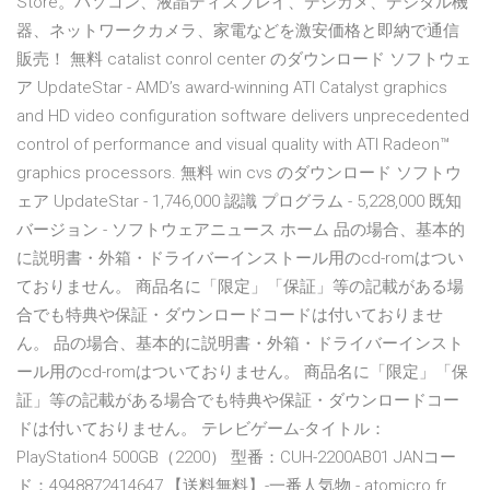
Store。パソコン、液晶ディスプレイ、デジカメ、デジタル機
器、ネットワークカメラ、家電などを激安価格と即納で通信
販売！ 無料 catalist conrol center のダウンロード ソフトウェ
ア UpdateStar - AMD’s award-winning ATI Catalyst graphics
and HD video configuration software delivers unprecedented
control of performance and visual quality with ATI Radeon™
graphics processors. 無料 win cvs のダウンロード ソフトウ
ェア UpdateStar - 1,746,000 認識 プログラム - 5,228,000 既知
バージョン - ソフトウェアニュース ホーム 品の場合、基本的
に説明書・外箱・ドライバーインストール用のcd-romはつい
ておりません。 商品名に「限定」「保証」等の記載がある場
合でも特典や保証・ダウンロードコードは付いておりませ
ん。 品の場合、基本的に説明書・外箱・ドライバーインスト
ール用のcd-romはついておりません。 商品名に「限定」「保
証」等の記載がある場合でも特典や保証・ダウンロードコー
ドは付いておりません。 テレビゲーム-タイトル：
PlayStation4 500GB（2200） 型番：CUH-2200AB01 JANコー
ド：4948872414647,【送料無料】-一番人気物 - atomicro.fr