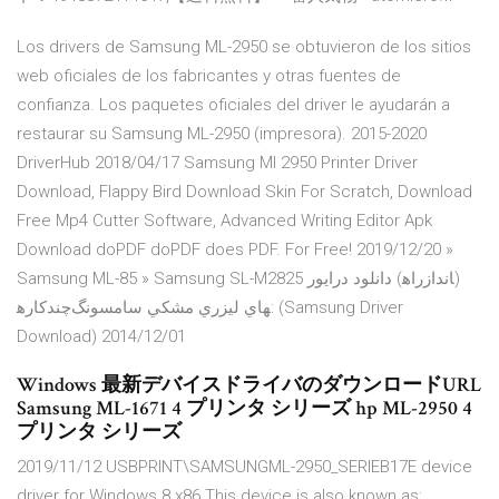
Los drivers de Samsung ML-2950 se obtuvieron de los sitios
web oficiales de los fabricantes y otras fuentes de
confianza. Los paquetes oficiales del driver le ayudarán a
restaurar su Samsung ML-2950 (impresora). 2015-2020
DriverHub 2018/04/17 Samsung Ml 2950 Printer Driver
Download, Flappy Bird Download Skin For Scratch, Download
Free Mp4 Cutter Software, Advanced Writing Editor Apk
Download doPDF doPDF does PDF. For Free! 2019/12/20 »
Samsung ML-85 » Samsung SL-M2825 دانلود درايور (راه‎انداز)
چندكاره‎هاي ليزري مشكي سامسونگ: (Samsung Driver
Download) 2014/12/01
Windows 最新デバイスドライバのダウンロードURL
Samsung ML-1671 4 プリンタ シリーズ hp ML-2950 4
プリンタ シリーズ
2019/11/12 USBPRINT\SAMSUNGML-2950_SERIEB17E device
driver for Windows 8 x86 This device is also known as: