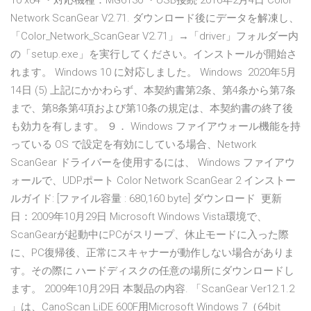
10 x64 ・対応機種：MG6130 ・USB接続 2016年2月4日 Color
Network ScanGear V2.71. ダウンロード後にデータを解凍し、
「Color_Network_ScanGear V2.71」→「driver」フォルダー内
の「setup.exe」を実行してください。インストールが開始さ
れます。 Windows 10 に対応しました。 Windows 2020年5月
14日 (5) 上記にかかわらず、本契約書第2条、第4条から第7条
まで、第8条第4項および第10条の規定は、本契約書の終了後
も効力を有します。 ９． Windows ファイアウォール機能を持
っている OS で設定を有効にしている場合、Network
ScanGear ドライバーを使用するには、 Windows ファイアウ
ォールで、UDPポート Color Network ScanGear 2 インストー
ルガイド: [ファイル容量 : 680,160 byte] ダウンロード 更新
日：2009年10月29日 Microsoft Windows Vista環境で、
ScanGearが起動中にPCがスリープ、休止モードに入った際
に、PC復帰後、正常にスキャナーが動作しない場合がありま
す。その際に ハードディスクの任意の場所にダウンロードし
ます。 2009年10月29日 本製品の内容. 「ScanGear Ver12.1.2
」は、CanoScan LiDE 600F用Microsoft Windows 7（64bit