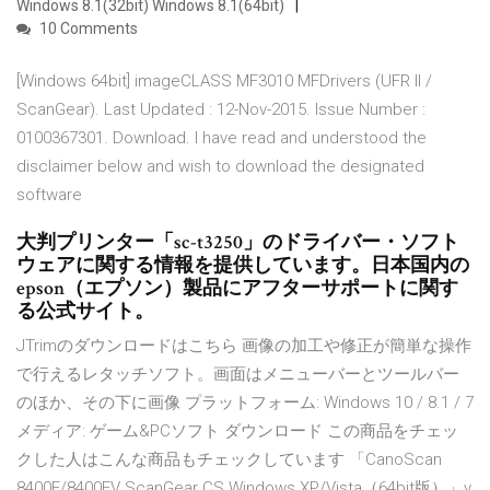
Windows 8.1(32bit) Windows 8.1(64bit)
10 Comments
[Windows 64bit] imageCLASS MF3010 MFDrivers (UFR II /
ScanGear). Last Updated : 12-Nov-2015. Issue Number :
0100367301. Download. I have read and understood the
disclaimer below and wish to download the designated
software
大判プリンター「sc-t3250」のドライバー・ソフト
ウェアに関する情報を提供しています。日本国内の
epson（エプソン）製品にアフターサポートに関す
る公式サイト。
JTrimのダウンロードはこちら 画像の加工や修正が簡単な操作
で行えるレタッチソフト。画面はメニューバーとツールバー
のほか、その下に画像 プラットフォーム: Windows 10 / 8.1 / 7
メディア: ゲーム&PCソフト ダウンロード この商品をチェッ
クした人はこんな商品もチェックしています 「CanoScan
8400F/8400FV ScanGear CS Windows XP/Vista（64bit版）」v