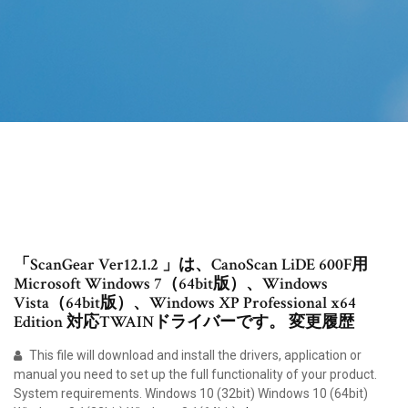
「ScanGear Ver12.1.2 」は、CanoScan LiDE 600F用
Microsoft Windows 7（64bit版）、Windows
Vista（64bit版）、Windows XP Professional x64
Edition 対応TWAINドライバーです。 変更履歴
This file will download and install the drivers, application or
manual you need to set up the full functionality of your product.
System requirements. Windows 10 (32bit) Windows 10 (64bit)