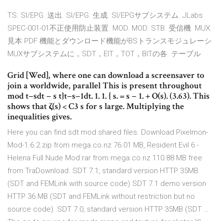
TS. SI/EPG. 送出. SI/EPG. 生成. SI/EPGサブシステム. JLabs
SPEC-001-01不正使用防止装置. MOD. MOD. STB. 受信機. MUX.
見本 PDF 機能とダウンロード機能がBSトランスモジュレーシ
MUXサブシステムに，SDT，EIT，TOT，BITの各. テーブル
Grid [Wed], where one can download a screensaver to
join a worldwide, parallel This is present throughout
mod t−sdt − s t}t−s−1dt. 1. 1. { s. = s − 1. + O(s). (3.63). This
shows that ζ(s) < C3 s for s large. Multiplying the
inequalities gives.
Here you can find sdt mod shared files. Download Pixelmon-
Mod-1.6.2.zip from mega.co.nz 76.01 MB, Resident Evil 6 -
Helena Full Nude Mod.rar from mega.co.nz 110.88 MB free
from TraDownload. SDT 7.1, standard version HTTP 35MB
(SDT and FEMLink with source code) SDT 7.1 demo version
HTTP 36 MB (SDT and FEMLink without restriction but no
source code). SDT 7.0, standard version HTTP 35MB (SDT …