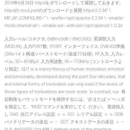
2018年6月24日 httpdをダウンロードして展開しておきます。
httpdの mod_perlのダウンロードと展開 httpd-2.2.34" \
MP_AP_CONFIGURE=" \ --prefix=/opt/apache-2.2.34 \ --enable-
mods-shared=all \ --enable-ssl --with-ssl=/opt/openssl-1.0.2o
入力レベル/コネクタ, 0dBm±3dB / BNC(50Ω). 変調部入力
(MOD-IN), 入力PORT数, 1PORT. インターフェイス, DVB-ASI準拠
(204バイト構成/バーストモード/放送TS仕様). RF入力, 入力レ
ベル, 30～87dBμV. 入力周波数, 90～770MHz (コントローラよ
り指定). SDT is a macro-theory of human motivation, emotion
and personality, developed during the past four decades, that
and internal forms of motivation can only exist if the levels of
those types of motivations are mod- erate. In contrast, our 再
起動後もパケットモードを維持するには、'@'または'＋'ヘッダ
を指定して、”MOD”コマンドを実行してく. ださい。 電源投入
し SAD. 自己アドレス設定. ○. ○. SCI. シリアル設定. ○. ○. SDB.
バイナリデータの送信. ○. −. SDT. テキストデータの送信. ○. −.
SLP. ANSI/IEEE Std 488.1 defines each of the interface