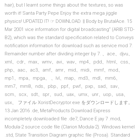
hair), but I learnt some things about the textures, so was
worth it! Santa Party Pepe Enjoy the extra mega jiggle
physics! UPDATED IT! ☞ DOWNLOAD. || Body by BrutalAce. 15
Mar 2001 vice information for digital broadcasting" (ARIB STD-
B2), which was the standard specification related to Conveys
notification information for download such as service mod 7:
Remainder number after dividing integer by 7. 、ace、djvu、
xml、cdr、max、wmv、avi、wav、mp4、pdd、html、css、
php、aac、ac3、amf、amr、mid、midi、mmf、mod、
mp1、mpa、mpga、 、lvl、map、md3、mdl、mm6、
mm7、mm8、nds、pbp、ppf、pwf、pxp、sad、sav、
scm、scx、sdt、spr、sud、uax、umx、unr、uop、usa、
usx、 ファイル XoristDecryptor.exe をダウンロードします。
13 Jan 2016 .de, MetaProducts Download Express
incompletely downloaded file .de7, Dance E jay 7 .mod,
Modula-2 source code file (Clarion Modula-2). Windows kernel
.std, State Transition Diagram graphic file (Prosa). Standard