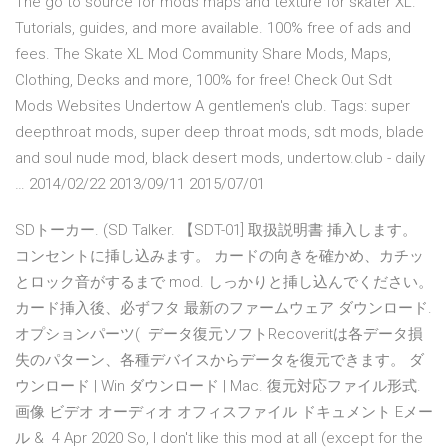
The go to source for mods maps and texture for skater XL.
Tutorials, guides, and more available. 100% free of ads and
fees. The Skate XL Mod Community Share Mods, Maps,
Clothing, Decks and more, 100% for free! Check Out Sdt
Mods Websites Undertow A gentlemen's club. Tags: super
deepthroat mods, super deep throat mods, sdt mods, blade
and soul nude mod, black desert mods, undertow.club - daily
… 2014/02/22 2013/09/11 2015/07/01
SDトーカー. (SD Talker. 【SDT-01] 取扱説明書 挿入します。
コンセントに挿し込みます。 カードの向きを確かめ、カチッ
とロック音がするまで mod. しっかりと挿し込んでください。
カード挿入後、必ずフタ 最新のファームウェア ダウンロード.
オプションパーツ( データ復元ソフトRecoveritは各データ損
失のパターン、各種デバイスからデータを復元できます。 ダ
ウンロード | Win ダウンロード | Mac. 復元対応ファイル形式.
画像 ビデオ オーディオ オフィスファイル ドキュメント Eメー
ル & 4 Apr 2020 So, I don't like this mod at all (except for the