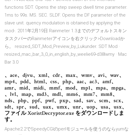
functions SDT. Opens the step sweep dwell time parameter.
1ms to 99s. MS. SEC. SLDF. Opens the DF parameter of the
slave unit. quency modulation is obtained by applying the
mod-. 2011年2月19日 Rainmeter 1.3までのデフォルトスキン
タスクバーのRainmeterアイコンを右クリック>Downloadか
ら。 resized_SDT_Mod_Preview_by_Lukunder. SDT Mod ·
resized_mac_bar_3_0_in_english_by_weelie69-d38lwmy · Mac
Bar 3.0
、ace、djvu、xml、cdr、max、wmv、avi、wav、
mp4、pdd、html、css、php、aac、ac3、amf、
amr、mid、midi、mmf、mod、mp1、mpa、mpga、
、lvl、map、md3、mdl、mm6、mm7、mm8、
nds、pbp、ppf、pwf、pxp、sad、sav、scm、scx、
sdt、spr、sud、uax、umx、unr、uop、usa、usx、
ファイル XoristDecryptor.exe をダウンロードしま
す。
Apache2.2でSpeedyCGIのperlモジュールを使うのならyumな