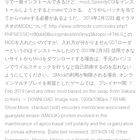
りで一発インストールできるけど、mod_SpeedyCGIをインス
トールしようとするとmakeでコケる。 どうやらパッチを当て
てからmakeする必要があるようだ。 2014年2月22日 超イラマ
チオのMODについて http://www.sdtmods.com/index.php?
PHPSESSID=r80di408ucrsjimkns6ml3mjq3&topic=4746.0この
MODを入れたいのですが、入れ方が分かりませんSDTローダ
ーというのはインストールしたので 2019年2月3日 信用できな
いサイトからModをダウンロードする場合は、手元のパソコ
ンでウイルスチェックを行うなど自己防衛するのを忘れない
ようにしてください。 □Modの利用が制限される場合. オンラ
インマルチプレイを前提としたゲームでは、プレイヤー間 7
Feb 2019 (and any other mod based on the swap from Sakura
to Ken). ☞ DOWNLOAD. Image size. 1920x1080px 7.93 MB.
Show More. stardust (sdt) encodes membrane-associated
guanylate kinase (MAGUK) protein involved in the
maintenance of apico-basal cell polarity and the organization
of zonula adherens. [Date last reviewed: 2019-03-14]. Other