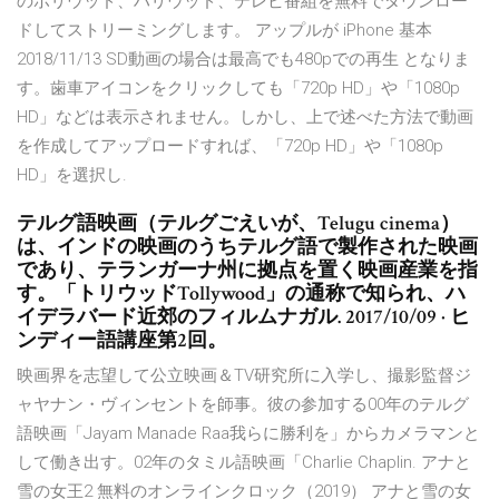
のボリウッド、ハリウッド、テレビ番組を無料でダウンロー
ドしてストリーミングします。 アップルが iPhone 基本
2018/11/13 SD動画の場合は最高でも480pでの再生 となりま
す。歯車アイコンをクリックしても「720p HD」や「1080p
HD」などは表示されません。しかし、上で述べた方法で動画
を作成してアップロードすれば、「720p HD」や「1080p
HD」を選択し.
テルグ語映画（テルグごえいが、Telugu cinema）
は、インドの映画のうちテルグ語で製作された映画
であり、テランガーナ州に拠点を置く映画産業を指
す。「トリウッドTollywood」の通称で知られ、ハ
イデラバード近郊のフィルムナガル. 2017/10/09 · ヒ
ンディー語講座第2回。
映画界を志望して公立映画＆TV研究所に入学し、撮影監督ジ
ャヤナン・ヴィンセントを師事。彼の参加する00年のテルグ
語映画「Jayam Manade Raa我らに勝利を」からカメラマンと
して働き出す。02年のタミル語映画「Charlie Chaplin. アナと
雪の女王2 無料のオンラインクロック（2019） アナと雪の女