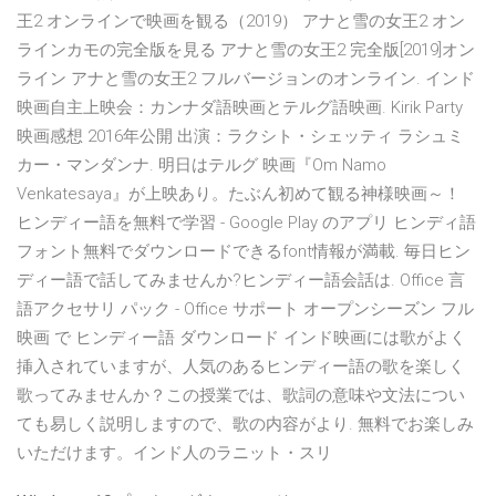
王2 オンラインで映画を観る（2019） アナと雪の女王2 オン
ラインカモの完全版を見る アナと雪の女王2 完全版[2019]オン
ライン アナと雪の女王2 フルバージョンのオンライン. インド
映画自主上映会：カンナダ語映画とテルグ語映画. Kirik Party
映画感想 2016年公開 出演：ラクシト・シェッティ ラシュミ
カー・マンダンナ. 明日はテルグ 映画『Om Namo
Venkatesaya』が上映あり。たぶん初めて観る神様映画～！
ヒンディー語を無料で学習 - Google Play のアプリ ヒンディ語
フォント無料でダウンロードできるfont情報が満載. 毎日ヒン
ディー語で話してみませんか?ヒンディー語会話は. Office 言
語アクセサリ パック - Office サポート オープンシーズン フル
映画 で ヒンディー語 ダウンロード インド映画には歌がよく
挿入されていますが、人気のあるヒンディー語の歌を楽しく
歌ってみませんか？この授業では、歌詞の意味や文法につい
ても易しく説明しますので、歌の内容がより. 無料でお楽しみ
いただけます。インド人のラニット・スリ