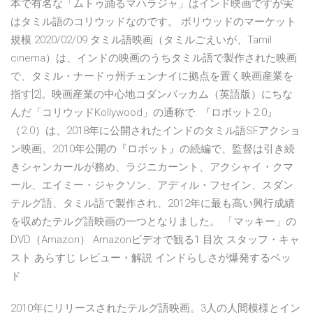
本で有名な「ムトゥ踊るマハラジャ」はインド映画ですが実
はタミル語のコリウッドなのです。 ボリウッドのマーケット
規模 2020/02/09 タミル語映画（タミルごえいが、Tamil
cinema）は、インドの映画のうちタミル語で製作された映画
で、タミル・ナードゥ州チェンナイに拠点を置く映画産業を
指す[2]。映画産業の中心地コダンバッカム（英語版）にちな
んだ「コリウッドKollywood」の通称で. 『ロボット2.0』
（2.0）は、2018年に公開されたインドのタミル語SFアクショ
ン映画。2010年公開の『ロボット』の続編で、監督は引き続
きシャンカールが務め、ラジニカーント、アクシャイ・クマ
ール、エイミー・ジャクソン、アディル・フセイン、スダン.
テルグ語、タミル語で製作され、2012年に最も高い興行成績
を収めたテルグ語映画の一つとなりました。 「マッキー」の
DVD（Amazon） Amazonビデオで観る1 目次 スタッフ・キャ
スト あらすじ レビュー・解説 インドらしさが爆発するベッ
ド.
2010年にリリースされたテルグ語映画。3人の人間模様とイン