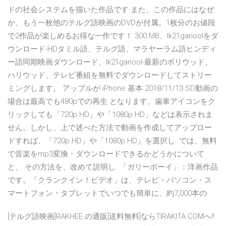
ドの社会システムを描いた作品です また、この作品にはなぜ
か、もう一枚他のテルグ語映画のDVDが付属。1枚分のお値段
で2作品が楽しめるお得な一作です！ 300 MB、lk21ganoolをダ
ウンロード-HDタミル語、テルグ語、マラヤーラム語ヒンディ
ー語同期映画ダウンロード、lk21ganool-最新のボリウッド、
ハリウッド、テレビ番組を無料でダウンロードしてストリー
ミングします。 アップルが iPhone 基本 2018/11/13 SD動画の
場合は最高でも480pでの再生 となります。歯車アイコンをク
リックしても「720p HD」や「1080p HD」などは表示されま
せん。しかし、上で述べた方法で動画を作成してアップロー
ドすれば、「720p HD」や「1080p HD」を選択し. では、無料
で音楽をmp3変換・ダウンロードできるかどうかについて
と、 その方法を、改めて説明し. 「ガリーボーイ」：洋画作品
です。「クランクイン！ビデオ」は、テレビ・パソコン・ス
マートフォン・タブレットでいつでも簡単に、約7,000本の
[テルグ語映画]RAKHEE の通販[送料無料]ならTIRAKITA.COMへ!!