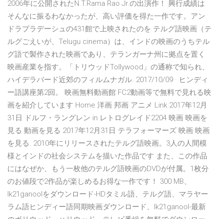
2006年に公開されたN.T.Rama Rao Jr.の出演作！ 興行成績は
そんなに振るわなかったが、高い評価を得た一作です。アン
ドラプラデーシュの431館で上映されたのを テルグ語映画（テ
ルグごえいが、Telugu cinema）は、インドの映画のうちテル
グ語で製作された映画であり、テランガーナ州に拠点を置く
映画産業を指す。「トリウッドTollywood」の通称で知られ、
ハイデラバード近郊のフィルムナガル. 2017/10/09 · ヒンディ
ー語講座第2回。 映画無料動画館 FC2動画等で無料で見れる映
画を紹介しています Home 洋画 邦画 アニメ Link 2017年12月
31日 ドルフ・ラングレン in レトログレイド2204 映画 映画を
見る 動画を見る 2017年12月31日 テラフォーマーズ 映画 映画
を見る. 2010年にリリースされたテルグ語映画。3人の人間模
様とインドの社会システムを描いた作品です また、この作品
にはなぜか、もう一枚他のテルグ語映画のDVDが付属。1枚分
のお値段で2作品が楽しめるお得な一作です！ 300 MB、
lk21ganoolをダウンロード-HDタミル語、テルグ語、マラヤー
ラム語ヒンディー語同期映画ダウンロード、lk21ganool-最新