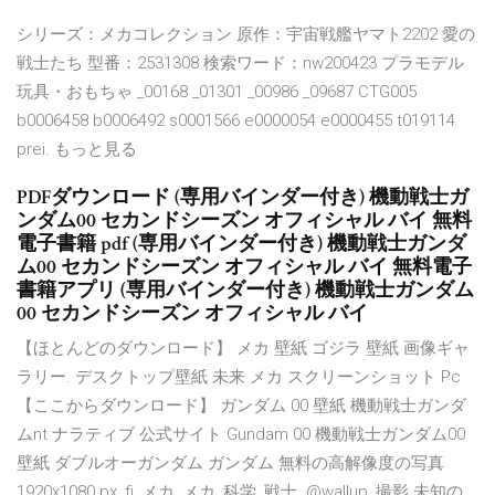
シリーズ：メカコレクション 原作：宇宙戦艦ヤマト2202 愛の
戦士たち 型番：2531308 検索ワード：nw200423 プラモデル
玩具・おもちゃ _00168 _01301 _00986 _09687 CTG005
b0006458 b0006492 s0001566 e0000054 e0000455 t019114
prei. もっと見る
PDFダウンロード (専用バインダー付き) 機動戦士ガ
ンダム00 セカンドシーズン オフィシャル バイ 無料
電子書籍 pdf (専用バインダー付き) 機動戦士ガンダ
ム00 セカンドシーズン オフィシャル バイ 無料電子
書籍アプリ (専用バインダー付き) 機動戦士ガンダム
00 セカンドシーズン オフィシャル バイ
【ほとんどのダウンロード】 メカ 壁紙 ゴジラ 壁紙 画像ギャ
ラリー. デスクトップ壁紙 未来 メカ スクリーンショット Pc
【ここからダウンロード】 ガンダム 00 壁紙 機動戦士ガンダ
ムnt ナラティブ 公式サイト Gundam 00 機動戦士ガンダム00
壁紙 ダブルオーガンダム ガンダム 無料の高解像度の写真
1920x1080 px, fi, メカ, メカ, 科学, 戦士. @wallup, 撮影 未知の