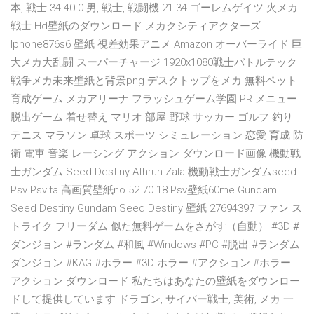
本, 戦士 34 40 0 男, 戦士, 戦闘機 21 34 ゴーレムゲイツ 火メカ
戦士 Hd壁紙のダウンロード メカクシティアクターズ
Iphone876s6 壁紙 視差効果アニメ Amazon オーバーライド 巨
大メカ大乱闘 スーパーチャージ 1920x1080戦士バトルテック
戦争メカ未来壁紙と背景png デスクトップをメカ 無料ペット
育成ゲーム メカアリーナ フラッシュゲーム学園 PR メニュー
脱出ゲーム 着せ替え マリオ 部屋 野球 サッカー ゴルフ 釣り
テニス マラソン 卓球 スポーツ シミュレーション 恋愛 育成 防
衛 電車 音楽 レーシング アクション ダウンロード画像 機動戦
士ガンダム Seed Destiny Athrun Zala 機動戦士ガンダムseed
Psv Psvita 高画質壁紙no 52 70 18 Psv壁紙60me Gundam
Seed Destiny Gundam Seed Destiny 壁紙 27694397 ファン ス
トライク フリーダム 似た無料ゲームをさがす（自動） #3D #
ダンジョン #ランダム #和風 #Windows #PC #脱出 #ランダム
ダンジョン #KAG #ホラー #3D ホラー #アクション #ホラー
アクション ダウンロード 私たちはあなたの壁紙をダウンロー
ドして提供しています ドラゴン, サイバー戦士, 美術, メカ 一