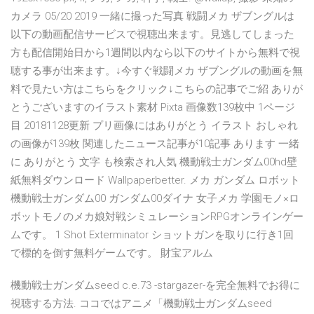
カメラ 05/20 2019 一緒に撮った写真 戦闘メカ ザブングルは
以下の動画配信サービスで視聴出来ます。見逃してしまった
方も配信開始日から1週間以内なら以下のサイトから無料で視
聴する事が出来ます。↓今すぐ戦闘メカ ザブングルの動画を無
料で見たい方はこちらをクリック↓こちらの記事でご紹 ありが
とうございますのイラスト素材 Pixta 画像数139枚中 1ページ
目 20181128更新 プリ画像にはありがとう イラスト おしゃれ
の画像が139枚 関連したニュース記事が10記事 あります 一緒
に ありがとう 文字 も検索され人気 機動戦士ガンダム00hd壁
紙無料ダウンロード Wallpaperbetter. メカ ガンダム ロボット
機動戦士ガンダム00 ガンダム00ダイナ 女子メカ 学園モノ×ロ
ボットモノのメカ娘対戦シミュレーションRPGオンラインゲー
ムです。 1 Shot Exterminator ショットガンを取りに行き1回
で標的を倒す無料ゲームです。 財宝アルム
機動戦士ガンダムseed c.e.73 -stargazer-を完全無料でお得に
視聴する方法. ココではアニメ「機動戦士ガンダムseed