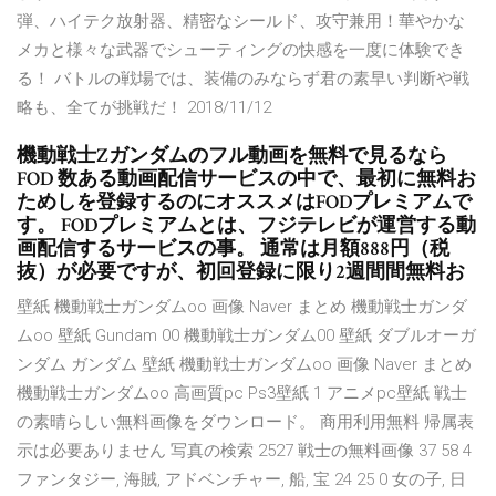
弾、ハイテク放射器、精密なシールド、攻守兼用！華やかな
メカと様々な武器でシューティングの快感を一度に体験でき
る！ バトルの戦場では、装備のみならず君の素早い判断や戦
略も、全てが挑戦だ！ 2018/11/12
機動戦士Zガンダムのフル動画を無料で見るなら
FOD 数ある動画配信サービスの中で、最初に無料お
ためしを登録するのにオススメはFODプレミアムで
す。 FODプレミアムとは、フジテレビが運営する動
画配信するサービスの事。 通常は月額888円（税
抜）が必要ですが、初回登録に限り2週間間無料お
壁紙 機動戦士ガンダムoo 画像 Naver まとめ 機動戦士ガンダ
ムoo 壁紙 Gundam 00 機動戦士ガンダム00 壁紙 ダブルオーガ
ンダム ガンダム 壁紙 機動戦士ガンダムoo 画像 Naver まとめ
機動戦士ガンダムoo 高画質pc Ps3壁紙 1 アニメpc壁紙 戦士
の素晴らしい無料画像をダウンロード。 商用利用無料 帰属表
示は必要ありません 写真の検索 2527 戦士の無料画像 37 58 4
ファンタジー, 海賊, アドベンチャー, 船, 宝 24 25 0 女の子, 日