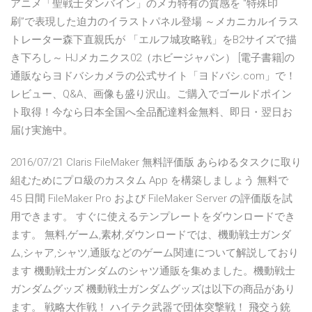
アニメ「聖戦士ダンバイン」のメカ特有の質感を “特殊印
刷”で表現した迫力のイラストパネル登場 ～メカニカルイラス
トレーター森下直親氏が 「エルフ城攻略戦」をB2サイズで描
き下ろし～ HJメカニクス02（ホビージャパン） [電子書籍]の
通販ならヨドバシカメラの公式サイト「ヨドバシ.com」で！
レビュー、Q&A、画像も盛り沢山。ご購入でゴールドポイン
ト取得！今なら日本全国へ全品配達料金無料、即日・翌日お
届け実施中。
2016/07/21 Claris FileMaker 無料評価版 あらゆるタスクに取り
組むためにプロ級のカスタム App を構築しましょう 無料で
45 日間 FileMaker Pro および FileMaker Server の評価版を試
用できます。 すぐに使えるテンプレートをダウンロードでき
ます。 無料,ゲーム,素材,ダウンロードでは、機動戦士ガンダ
ム,シャア,シャツ,通販などのゲーム関連について解説しており
ます 機動戦士ガンダムのシャツ通販を集めました。機動戦士
ガンダムグッズ 機動戦士ガンダムグッズは以下の商品があり
ます。 戦略大作戦！ ハイテク武器で団体突撃戦！ 飛交う銃