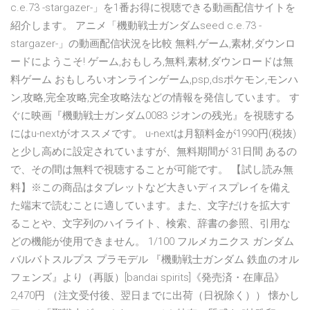
c.e.73 -stargazer-」を1番お得に視聴できる動画配信サイトを
紹介します。 アニメ「機動戦士ガンダムseed c.e.73 -
stargazer-」の動画配信状況を比較 無料,ゲーム,素材,ダウンロ
ードにようこそ! ゲーム,おもしろ,無料,素材,ダウンロードは無
料ゲーム おもしろいオンラインゲーム,psp,dsポケモン,モンハ
ン,攻略,完全攻略,完全攻略法などの情報を発信しています。 す
ぐに映画『機動戦士ガンダム0083 ジオンの残光』を視聴する
にはu-nextがオススメです。 u-nextは月額料金が1990円(税抜)
と少し高めに設定されていますが、無料期間が 31日間 あるの
で、その間は無料で視聴することが可能です。 【試し読み無
料】※この商品はタブレットなど大きいディスプレイを備え
た端末で読むことに適しています。また、文字だけを拡大す
ることや、文字列のハイライト、検索、辞書の参照、引用な
どの機能が使用できません。 1/100 フルメカニクス ガンダム
バルバトスルプス プラモデル 『機動戦士ガンダム 鉄血のオル
フェンズ』より（再販）[bandai spirits]《発売済・在庫品》
2,470円 （注文受付後、翌日までに出荷（日祝除く）） 懐かし