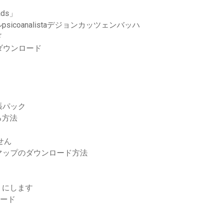
oads」
coanalistaデジョンカッツェンバッハ
ド
dfダウンロード
張パック
る方法
せん
マップのダウンロード方法
うにします
ロード