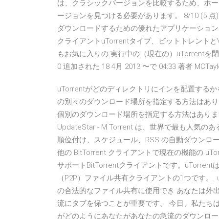
は、クラシックバージョンを比較するため、ホームペ
ージョンを見つける必要があります。 8/10 (5 点)
ダウンロードするための優れたアプリケーション
クライアントuTorrentタイプ、ビットトレン
もお気に入りの 実行中の（現在の）uTorren
0 追加された 18 4月 2013 〜で 04:33 著者 MCTayl
uTorrentがどのディレクトリにインを配置する
の別々のダウンロード場所を指定する方法はありますか
個別のダウンロード場所を指定する方法はありますか？ 無
UpdateStar - Μ Torrent は、世界で最も人気の
順位付け、スケジュール、RSS の自動ダウンロード、メ
他の BitTorrent クライアントで現在の機能の uT
サポートBitTorrentクライアントです。uTo
（P2P）ファイル共有クライアントの1つです。. u
の合法的なファイル共有に使用でき あなたは外
流にタブを保つことが重要です。 今日、私たち
がどのようにあなたがあなたの急流のダウンロー