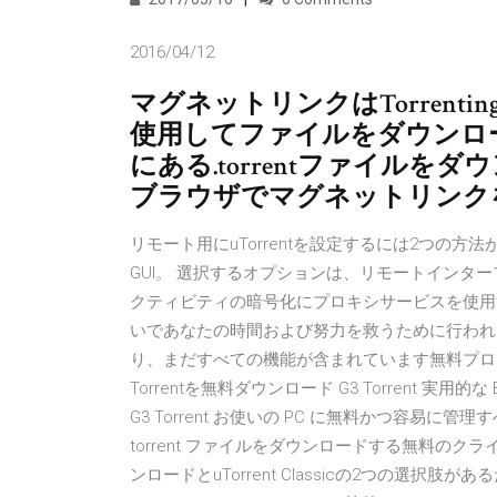
2016/04/12
マグネットリンクはTorren
使用してファイルをダウンロ
にある.torrentファイル
ブラウザでマグネットリンク
リモート用にuTorrentを設定するには2つの方法がありま
GUI。 選択するオプションは、リモートインターフ
クティビティの暗号化にプロキシサービスを使用
いであなたの時間および努力を救うために行われま
り、まだすべての機能が含まれています無料プログラ
Torrentを無料ダウンロード G3 Torrent 実用
G3 Torrent お使いの PC に無料かつ容易に管理
torrent ファイルをダウンロードする無料のクライ
ンロードとuTorrent Classicの2つの選択肢