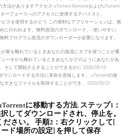
がありますアクセス-uTorrent RemoteおよびuTorrent
トインターフェースへのアクセスに使用するデバイスと、
キシサービスを使用するかどう この便利なアプリケーションは、無
に行われます。無料急流のダウンロード、- 使いやすい,
無料プログラム急流のダウンローダーが必要になります。
、あなたが家を離れているときあなたの急流にタブを保つことが重
ピュータから離れているときあなたがどのようにあなたがあ
して開始さえすることができるかに 2020/05/10
ダウンロードする方法に革命を意味します。 uTorrentの使
なファイルを取得することができ … 2020/05/21
rrentに移動する方法. ステップ1：
選択してダウンロードされ、停止を。
ださい。 手順2：右クリックして[
ロード場所の設定] を押して保存