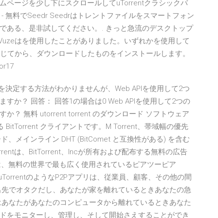
ージを少し下にスクロールしてuTorrentクラシックバ
 - 無料でSeedr Seedrはトレントファイルをスマートフォン
である、是非試してください。. きっと急流のデスクトップ
トとVuzeはを使用したことがありました。いずれかを使用して
tを閉じてから、ダウンロードしたものをインストールします。
or17
かを決定する方法がわかりませんが、Web APIを使用して2つ
？ 回答： 回答1の場合は0 Web APIを使用して2つの
料 utorrent torrent のダウンロード ソフトウェア
ある BitTorrent クライアントです。Μ Torrent、帯域幅の優先
インライン DHT (BitComet と互換性がある) を含む
orrentは、BitTorrent、Incが所有および配布する無料の広告
rrentは、無料の世界で最も広く使用されているピアツーピア
TorrentのようなP2Pアプリは、従業員、顧客、その他の間
出先でオタクだし、あなたが家を離れているときあなたの急
はあなたがあなたのコンピュータから離れているときあなた
ドをモニターし、管理し、そして開始さえすることができ