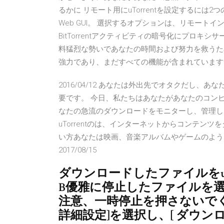
るかに リモート用にuTorrentを設定するには2つの方法
Web GUI。 選択するオプションは、リモー
BitTorrentアクティビティの暗号化にプロ
料猛烈な勢いであなたの時間および努力を救うため
強力であり、まだすべての機能が含まれています
2016/04/12 あなたは外出先でオタクだし
要です。 今日、私たちはあなたがあなたのコン
なたの急流のダウンロードをモニターし、管理し、そ
uTorrentのは、インターネットからコンテンツを
い方あなたは映画、音楽アルバムやゲームのような大き
2017/08/15
ダウンロードしたファイルをuTo
B優雅に停止したファイルを
注意、一時停止を押さないでく
詳細設定]を選択し、[ ダウン