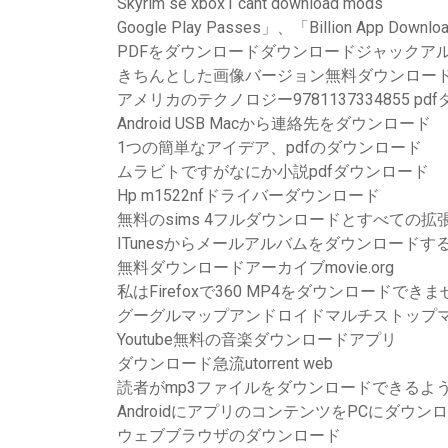
Skyrim se xbox1 cant download mods
Google Play Passes」、「Billion App Downl
PDFをダウンロードダウンロードジャックアルpsi
きちんとした画像バージョン無料ダウンロー
アメリカのテクノロジー9781137334855 p
Android USB Macから連絡先をダウンロード
1つの簡単なアイデア、pdfのダウンロード
ムラビトですがなにか小説pdfダウンロード
Hp m1522nfドライバーダウンロード
無料のsims 4フルダウンロードとすべての拡
ITunesからメールアルバムをダウンロードす
無料ダウンロードアーカイブmovie.org
私はFirefoxで360 MP4をダウンロードできま
グーグルマップアンドロイドマルチストップ
Youtube無料の音楽ダウンロードアプリ
ダウンロード急流utorrent web
読者がmp3ファイルをダウンロードできるよ
AndroidにアプリのコンテンツをPCにダウン
ウェブブラウザのダウンロード