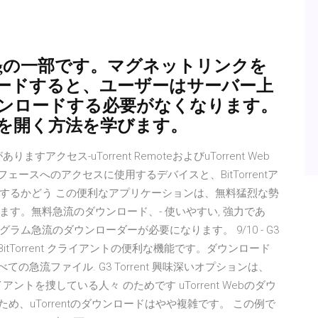
tingの一部です。マグネットリンクを
ードすると、ユーザーはサーバー上
をダウンロードする必要がなくなります。
を開く方法を学びます。
すアクセス-uTorrent RemoteおよびuTorrent Web
ェースへのアクセスに使用するデバイスと、BitTorrentア
するかどう この便利なアプリケーションは、無料猛烈な勢
す。無料急流のダウンロード、- 使いやすい, 強力であ
ム急流のダウンローダーが必要になります。 9/10 - G3
的な BitTorrent クライアントの便利な機能です。ダウンロード
すべての急流ファイル. G3 Torrent 興味深いオプションは、
アントを捜している人々 のためです uTorrent Webのダウ
があるため、uTorrentのダウンロードはやや複雑です。 この例で