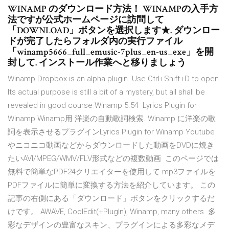
WINAMP のダウンロード方法！ WINAMPの入手方
法ですが公式ホームページに訪問して
「DOWNLOAD」ボタンを選択します★. ダウンロー
ドが完了したらフォルダ内の実行ファイル
「winamp5666_full_emusic-7plus_en-us_exe」を開
封して. インストール作業へと移りましょう
Winamp Dropbox is an alpha plugin. Use Ctrl+Shift+D to open.
Its actual purpose is still a bit of a mystery, but all shall be
revealed in good course Winamp 5.54 Lyrics Plugin for
Winamp Winamp用 洋楽の自動歌詞検索. Winamp に洋楽の歌
詞を表示させるプラグインLyrics Plugin for Winamp Youtube
やニコニコ動画などからダウンロードした動画をDVDに焼き
たいAVI/MPEG/WMV/FLV形式などの複数動画 このページでは
無料で簡単なPDF24クリエイターを使用して.mp3ファイルを
PDFファイルに簡単に変換する方法を紹介しています。 この
記事の右側にある「ダウンロード」ボタンをクリックするだ
けです。 AWAVE, CoolEdit(+PlugIn), Winamp, many others 多
彩なデザインの豊富なスキン、プラグインによる多彩なメデ