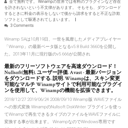
全て無料です。 Winampの世界では有料のプラグインなど存在
を許されないという不文律があります。 そもそも、ダウンロード
するときに料金の表示をしないで後から請求をすると不正な詐欺
ソフトとして駆逐されてしまいます。
3 Comments
Winamp SAは10月19日、一世を風靡したメディアプレイヤー
「Winamp」の最新ベータ版となるv5.8 Build 3660を公開し
た。2013年11月に現行版のv5.666が公開され
最新のフリーソフトウェアを高速ダウンロード！
Nullsoft(無料). ユーザー評価. Avast · 最新バージョン
をダウンロードする. 説明. Winampは、スキン変更
可能なマルチ Winampサイトで利用可能なプラグイ
ンを使用して、Winampの機能を拡張できます。
2018/12/27 2019/06/24 2008/09/10 Winamp版 WAVEファイル
への形式変換 WinampのNullsoft DiskWriter プラグインを使っ
てWinampで再生できるタイプのファイルをWAVEファイルに
変換する事が出来ます。 WinampなのでWindows専用です