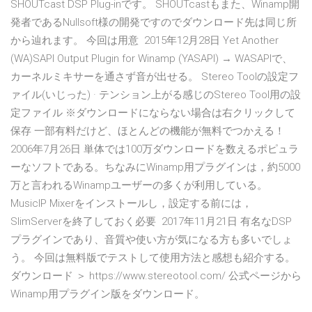
SHOUTcast DSP Plug-inです。 SHOUTcastもまた、Winamp開
発者であるNullsoft様の開発ですのでダウンロード先は同じ所
から辿れます。 今回は用意 2015年12月28日 Yet Another
(WA)SAPI Output Plugin for Winamp (YASAPI) → WASAPIで、
カーネルミキサーを通さず音が出せる。 Stereo Toolの設定フ
ァイル(いじった) · テンション上がる感じのStereo Tool用の設
定ファイル ※ダウンロードにならない場合は右クリックして
保存 一部有料だけど、ほとんどの機能が無料でつかえる！
2006年7月26日 単体では100万ダウンロードを数えるポピュラ
ーなソフトである。ちなみにWinamp用プラグインは，約5000
万と言われるWinampユーザーの多くが利用している。
MusicIP Mixerをインストールし，設定する前には，
SlimServerを終了しておく必要 2017年11月21日 有名なDSP
プラグインであり、音質や使い方が気になる方も多いでしょ
う。 今回は無料版でテストして使用方法と感想も紹介する。
ダウンロード ＞ https://www.stereotool.com/ 公式ページから
Winamp用プラグイン版をダウンロード。