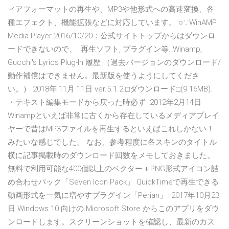
ィアフォーマットの再生や、MP3や他形式への高速変換、各
種エフェクト、機能拡張などに対応しています。 ○∵WinAMP
Media Player 2016/10/20：公式サイトトップからはダウンロ
ードできないので、 再生ソフト, プラグイン等. Winamp,
Gucchi's Lyrics Plug-In 履歴 （過去バージョンのダウンロード/
動作補償はできません。最新版を使うようにしてくださ
い。） 2018年 11月 11日 ver.5.1.2 □ダウンロード□(9.16MB).
・テキスト編集モードから戻った時必ず 2012年2月14日
Winampといえば非常に古くから存在しているメディアプレイ
ヤーで昔はMP3ファイルを再生するといえばこれしかない！
みたいな感じでした。 なお、参考程度に各スキンのタイトル
横に記事掲載時のダウンロード回数をメモしておきました。
無料で利用可能な400個以上のベクター＋PNG形式アイコン詰
め合わせパック「Seven Icon Pack」 QuickTimeで再生できる
動画形式を一気に増やすプラグイン「Perian」. 2017年10月23
日 Windows 10 向けの Microsoft Store からこのアプリをダウ
ンロードします。スクリーンショットを確認し、最新のカス