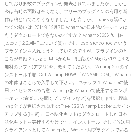
しており多数のプラグインが発表されていましたが、しかし
今は当時の面影は全くなく、フリーのプラグインの有用な新
作は殆ど出てこなくなりました（と言うか、iTunesも既にか
つての勢いは 2014年12月7日 winampの日本語バージョンは
もうダウンロードできないのですか？ winamp5666_full_ja-
jp.exe (12.2 AIMPについて質問です。dsp_stereo_toolという
プラグインを入れようとしているのですが、プラグインのと
ころが無効？ になっ. MP4からMP3に変換MP4からMP3にする
無料のソフト(アプリ)を、教えてください。 Winamp2.xxのイ
ンストール手順. Get Winamp NOW! 「WINAMP.COM」 Winamp
の本体はこちらで入手して下さい。 ステップ１ Winampの使
用ライセンスへの合意. Winampを Winampで使用するコンポ
ーネント(音楽CDを聞くプラグインなど)を選択します。標準
では全てが選択され 無料のFree 3GB Winamp Lockerにサイン
アップする(推奨)」 日本語化キットはダウンロードした日本
語化キットを実行するだけです。インストール そして放送用
クライアントとしてWinampと、Winamp用プラグインである