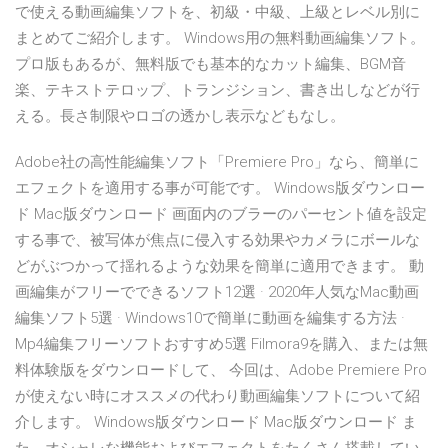
で使える動画編集ソフトを、初級・中級、上級とレベル別に
まとめてご紹介します。 Windows用の無料動画編集ソフト。
プロ版もあるが、無料版でも基本的なカット編集、BGM音
楽、テキストテロップ、トランジション、書き出しなどが行
える。長さ制限やロゴの透かし表示などもなし。
Adobe社の高性能編集ソフト「Premiere Pro」なら、簡単に
エフェクトを適用する事が可能です。 Windows版ダウンロー
ド Mac版ダウンロード 画面内のブラーのパーセント値を設定
する事で、被写体が焦点に侵入する効果やカメラにボールな
どがぶつかって揺れるような効果を簡単に適用できます。 動
画編集がフリーでできるソフト12選 · 2020年人気なMac動画
編集ソフト5選 · Windows10で簡単に動画を編集する方法 ·
Mp4編集フリーソフトおすすめ5選 Filmora9を購入、または無
料体験版をダウンロードして、 今回は、Adobe Premiere Pro
が使えない時にオススメの代わり動画編集ソフトについて紹
介します。 Windows版ダウンロード Mac版ダウンロード ま