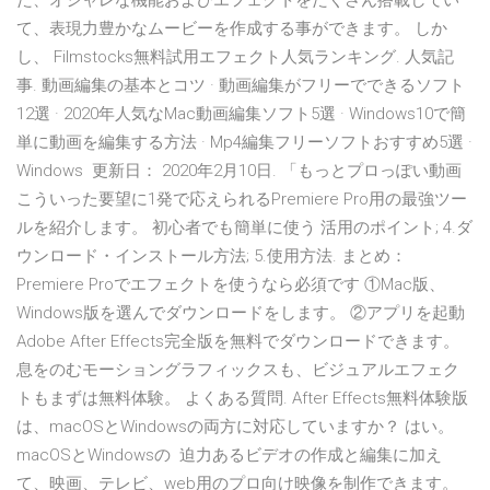
た、オシャレな機能およびエフェクトをたくさん搭載してい
て、表現力豊かなムービーを作成する事ができます。 しか
し、 Filmstocks無料試用エフェクト人気ランキング. 人気記
事. 動画編集の基本とコツ · 動画編集がフリーでできるソフト
12選 · 2020年人気なMac動画編集ソフト5選 · Windows10で簡
単に動画を編集する方法 · Mp4編集フリーソフトおすすめ5選 ·
Windows 更新日： 2020年2月10日. 「もっとプロっぽい動画
こういった要望に1発で応えられるPremiere Pro用の最強ツー
ルを紹介します。 初心者でも簡単に使う 活用のポイント; 4.ダ
ウンロード・インストール方法; 5.使用方法. まとめ：
Premiere Proでエフェクトを使うなら必須です ①Mac版、
Windows版を選んでダウンロードをします。 ②アプリを起動
Adobe After Effects完全版を無料でダウンロードできます。
息をのむモーショングラフィックスも、ビジュアルエフェク
トもまずは無料体験。 よくある質問. After Effects無料体験版
は、macOSとWindowsの両方に対応していますか？ はい。
macOSとWindowsの 迫力あるビデオの作成と編集に加え
て、映画、テレビ、web用のプロ向け映像を制作できます。