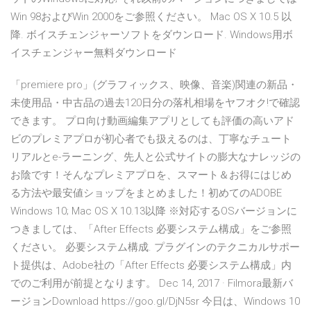
Win 98およびWin 2000をご参照ください。 Mac OS X 10.5 以
降. ボイスチェンジャーソフトをダウンロード. Windows用ボ
イスチェンジャー無料ダウンロード
「premiere pro」(グラフィックス、映像、音楽)関連の新品・
未使用品・中古品の過去120日分の落札相場をヤフオク!で確認
できます。 プロ向け動画編集アプリとしても評価の高いアド
ビのプレミアプロが初心者でも扱えるのは、丁寧なチュート
リアルとe-ラーニング、先人と公式サイトの膨大なナレッジの
お陰です！そんなプレミアプロを、スマート＆お得にはじめ
る方法や最安値ショップをまとめました！初めてのADOBE
Windows 10; Mac OS X 10.13以降 ※対応するOSバージョンに
つきましては、「After Effects 必要システム構成」をご参照
ください。 必要システム構成. プラグインのテクニカルサポー
ト提供は、Adobe社の「After Effects 必要システム構成」内
でのご利用が前提となります。 Dec 14, 2017 · Filmora最新バ
ージョンDownload https://goo.gl/DjN5sr 今日は、Windows 10