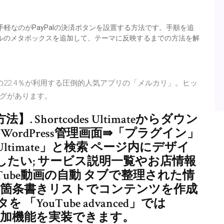
軽なのがPayPalの決済ボタンを設置する方法です。手順を追
リジナルのメタボックスを追加して、テーマに反映するまでの方法を解
22.4％が利用する圧倒的人気アプリの「メルカリ」。ヒッ
グがあります。
. Shortcodes Ultimateからダウン
ordPress管理画面⇛「プラグイン」
 Ultimate」と検索 ページ内にデザイ
たい; サービス説明一覧やお店情報
Tube動画の自動 タブで整理された情
き箇条書きリストでコンテンツを作成
「YouTube advanced」では
な追加機能を実装できます。