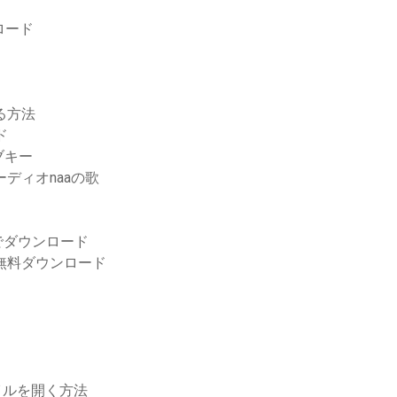
ロード
する方法
ド
ブキー
オーディオnaaの歌
でダウンロード
の無料ダウンロード
イルを開く方法