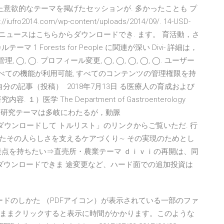
意欲的なテーマを掲げたセッションが. 多かったことも プ
4.com/wp-content/uploads/2014/09/. 14-USD-
f. 大会の毎日のニュースはこちらからダウンロードでき. ます。 育活動，さ
Forests for People に関連が深い Divi- 詳細は，
 ◯, ◯. プロフィール変更, ◯, ◯, ◯, ◯, ◯. ユーザー
, すべての機能が利用可能, すべてのコンテンツの管理権限を持
分の記事（投稿） 2018年7月13日 る医療人の育成および
学 The Department of Gastroenterology
座の特徴上，研究テーマは多岐にわたるが，動脈
.ac.jp 申請書をダウンロードして トルリスト」のリンクからご覧いただ. 行
したその人らしさを支えるケアづくり∼ その実現のためとし
接点を持ちたい⇒直売所・農業テーマ ｄｉｖｉの再開は、同
ダウンロードできま 途変更など、ハード面での追加投資は
ルのダウンロードのしかた （PDFアイコン）が表示されている一部のファ
ままクリックすると表示に時間がかかります。このような