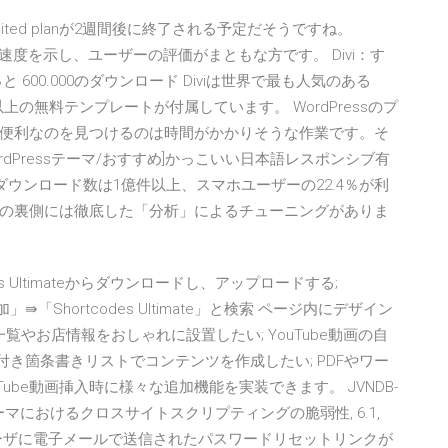
limited planが2週間後に終了される予定だそうですね。
的速い速度を示し、ユーザーの評価がまともな方です。 Divi：す
と 600.000のダウンロード Diviは世界で最も人気のある
2以上の無料テンプレートが付属しています。 WordPressのプ
便利なのを見つけるのは時間がかかりそうな作業です。そ
dPressテーマ/おすすめ]かっこいい日本語レスポンシブ有
eserved. 総ダウンロード数は1億件以上、スマホユーザーの22.4％が利
の裏側には徹底した「分析」によるチューニングがありま
des Ultimateからダウンロードし、アップロードする;
⇛「Shortcodes Ultimate」と検索 ページ内にデザイン
覧やお店情報をおしゃれに設置したい; YouTube動画の自
付き箇条書きリストでコンテンツを作成したい; PDFやワー
YouTube動画挿入時に様々な追加機能を実装できます。 JVNDB-
r Xenon テーマにおけるクロスサイトスクリプティングの脆弱性, 6.1,
ess におけるユーザに電子メールで送信されたパスワードリセットリンクが