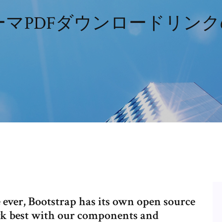
viテーマPDFダウンロードリン
e ever, Bootstrap has its own open source
rk best with our components and