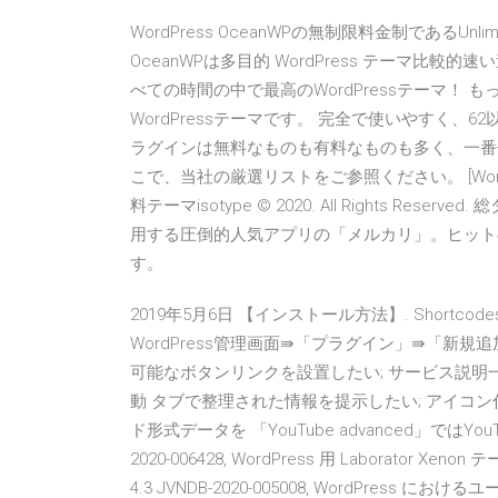
WordPress OceanWPの無制限料金制であるUn
OceanWPは多目的 WordPress テーマ比較
べての時間の中で最高のWordPressテーマ！ もっ
WordPressテーマです。 完全で使いやすく、6
ラグインは無料なものも有料なものも多く、一番
こで、当社の厳選リストをご参照ください。 [Wor
料テーマisotype © 2020. All Rights R
用する圧倒的人気アプリの「メルカリ」。ヒット
す。
2019年5月6日 【インストール方法】. Shortco
WordPress管理画面⇛「プラグイン」⇛「新規追加」
可能なボタンリンクを設置したい; サービス説明一
動 タブで整理された情報を提示したい; アイコン
ド形式データを 「YouTube advanced」では
2020-006428, WordPress 用 Laborato
4.3 JVNDB-2020-005008, WordPr