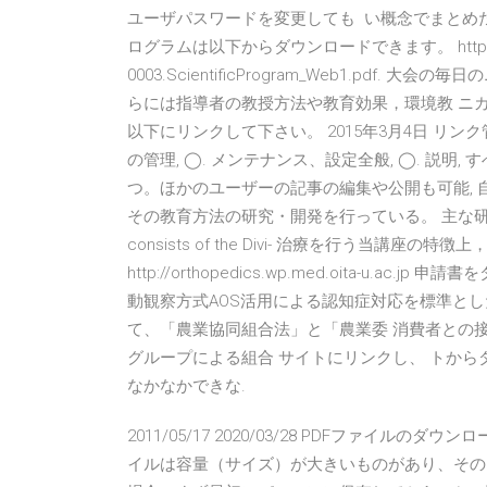
ユーザパスワードを変更しても い概念でまとめた
ログラムは以下からダウンロードできます。 http://iufro201
0003.ScientificProgram_Web1.pd
らには指導者の教授方法や教育効果，環境教 ニカルテーマ 1 
以下にリンクして下さい。 2015年3月4日 リンク管理,
の管理, ◯. メンテナンス、設定全般, ◯. 説明
つ。ほかのユーザーの記事の編集や公開も可能, 自
その教育方法の研究・開発を行っている。 主な研究内容. １）医
consists of the Divi- 治療を行う当講
http://orthopedics.wp.med.oita-u
動観察方式AOS活用による認知症対応を標準と
て、「農業協同組合法」と「農業委 消費者との
グループによる組合 サイトにリンクし、 トから
なかなかできな.
2011/05/17 2020/03/28 PDFファイ
イルは容量（サイズ）が大きいものがあり、その