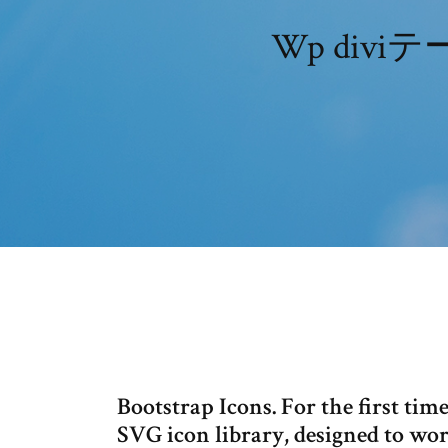
Wp di
Bootstrap Icons. For the first tim
SVG icon library, designed to wo