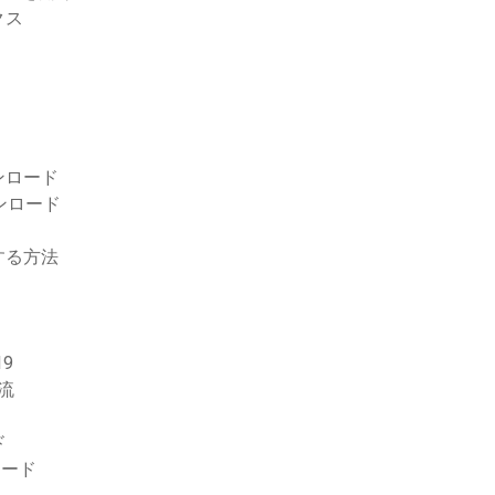
クス
ンロード
ンロード
する方法
9
急流
ド
ロード