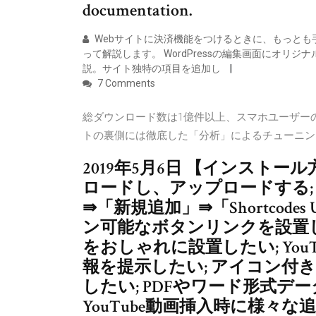
documentation.
Webサイトに決済機能をつけるときに、もっとも手
って解説します。 WordPressの編集画面にオ
説。サイト独特の項目を追加し
7 Comments
総ダウンロード数は1億件以上、スマホユーザーの
トの裏側には徹底した「分析」によるチューニン
2019年5月6日 【インストール方法】
ロードし、アップロードする; W
⇛「新規追加」⇛「Shortcodes
ン可能なボタンリンクを設置し
をおしゃれに設置したい; You
報を提示したい; アイコン付
したい; PDFやワード形式データを 
YouTube動画挿入時に様々