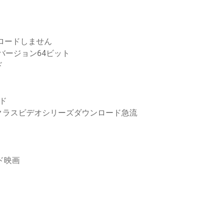
ウンロードしません
バージョン64ビット
ド
ド
クラスビデオシリーズダウンロード急流
ド映画