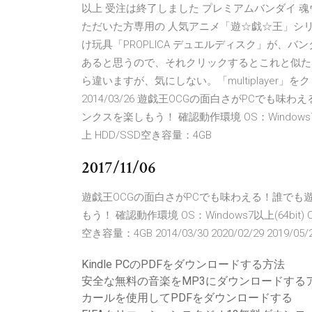
以上 受注は終了しました プレミアムバンダイ 
ただいた方専用の 人気アニメ「遊☆戯☆王」シ
け玩具「PROPLICA デュエルディスク」が、バン
あると思うので、それクリックするとこれと似た
ら違いますが、気にしない。「multiplayer」を
2014/03/26 遊戯王OCGの面白さがPCで
ンクスを楽しもう！ 確認動作環境 OS：Windows7以上(6
上 HDD/SSD空き容量：4GB
2017/11/06
遊戯王OCGの面白さがPCでも味わえる！誰でも
もう！ 確認動作環境 OS：Windows7以上(64bit) CP
空き容量：4GB 2014/03/30 2020/02/29 2019/05/29 
Kindle PCのPDFをダウンロードする方法
安全な無料の音楽をMP3にダウンロードする
カールを使用してPDFをダウンロードする