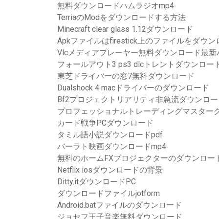
無料ダウンロードハムラジオmp4
TerriaのModをダウンロードする方法
Minecraft clear glass 1.12ダウンロード
Apkファイルはfirestick上のファイルをダ
Vlcメディアプレーヤー無料ダウンロード最新
フォールアウト3 ps3 dlcトレントダウンロー
東芝ドライバーの窓7無料ダウンロード
Dualshock 4 macドライバーのダウンロード
Bf2プロジェクトリアリティ非急流ダウンロー
プロフェッショナルトレーディングマスター
カード戦争PCダウンロード
タミル語小説ダウンロードpdf
バーラト映画ダウンロードmp4
無料のホームFXプロジェクターのダウンロー
Netflix io​​sダウンロードの背景
Ditty.itダウンロードPC
ダウンロードファイルjotform
Android.batファイルのダウンロード
ジョセフ王子音楽無料ダウンロード