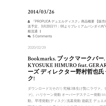
2014/03/26
『PROPLICA デュエルディスク』商品概要 【販
送予定、3月20日11：00よりプレミアムバンダイ内
般流通
5 Comments
2020/02/29
Bookmarks. ブックマークバー. _S
KYOSUKE HIMURO feat.
ーズ ディレクター野村哲也氏 色紙
ク!
ダウンロード3(その1) 究極2体生け贄にラヴァ
ァ)。ハリケーン発動 オーバーデステニー発動 bl
動。早埋発動(ディスク) 浅墓発動 遊戯王 デュエ