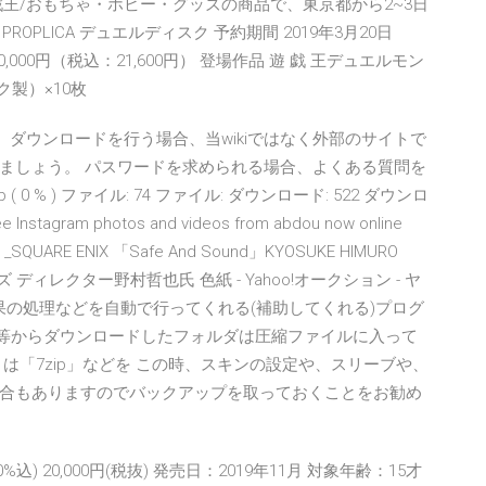
王/おもちゃ・ホビー・グッズの商品で、東京都から2~3日
品名 PROPLICA デュエルディスク 予約期間 2019年3月20日
0,000円（税込：21,600円） 登場作品 遊 戯 王デュエルモン
ク製）×10枚
ます。 ダウンロードを行う場合、当wikiではなく外部のサイトで
ましょう。 パスワードを求められる場合、よくある質問を
mb ( 0 % ) ファイル: 74 ファイル: ダウンロード: 522 ダウンロ
See Instagram photos and videos from abdou now online
 _SQUARE ENIX 「Safe And Sound」KYOSUKE HIMURO
ーズ ディレクター野村哲也氏 色紙 - Yahoo!オークション - ヤ
果の処理などを自動で行ってくれる(補助してくれる)プログ
本体等からダウンロードしたフォルダは圧縮ファイルに入って
は「7zip」などを この時、スキンの設定や、スリーブや、
合もありますのでバックアップを取っておくことをお勧め
0%込) 20,000円(税抜) 発売日：2019年11月 対象年齢：15才