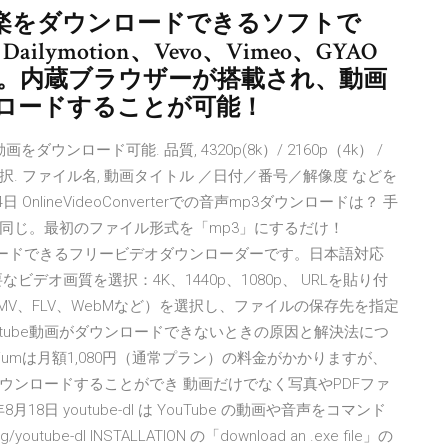
楽をダウンロードできるソフトで
lymotion、Vevo、Vimeo、GYAO
対応。内蔵ブラウザーが搭載され、動画
ロードすることが可能！
ダウンロード可能. 品質, 4320p(8k）/ 2160p（4k） /
 / auto から選択. ファイル名, 動画タイトル ／日付／番号／解像度 などを
OnlineVideoConverterでの音声mp3ダウンロードは？ 手
同じ。最初のファイル形式を「mp3」にするだけ！
ウンロードできるフリービデオダウンローダーです。日本語対応
ビデオ画質を選択：4K、1440p、1080p、 URLを貼り付
V、FLV、WebMなど）を選択し、ファイルの保存先を指定
youtube動画がダウンロードできないときの原因と解決法につ
emiumは月額1,080円（通常プラン）の料金がかかりますが、
ダウンロードすることができ 動画だけでなく写真やPDFファ
日 youtube-dl は YouTube の動画や音声をコマンド
e-dl INSTALLATION の「download an .exe file」の