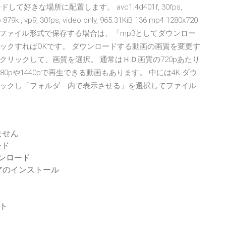
ドして好きな場所に配置します。 avc1.4d401f, 30fps,
879k , vp9, 30fps, video only, 965.31KiB 136 mp4 1280x720
8月15日 MP3のファイル形式で保存する場合は、「mp3としてダウンロー
ックすればOKです。 ダウンロードする動画の画質を変更す
p4)」をクリックして、画質を選択。 通常はＨＤ画質の720pあたり
pや1440pで再生できる動画もあります。 中には4K ダウ
ックし「フォルダ―内で表示させる」を選択してファイル
ません
ード
ウンロード
アのインストール
ット