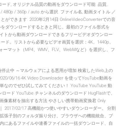
ンロード, オリジナル品質の動画をダウンロード可能. 品質,
 720p / 480p / 360p / auto から選択. ファイル名, 動画タイトル ／
. 2020年2月14日 OnlineVideoConverterでの音
イルをダウンロードするときと同じ。最初のファイル形式を
以上のサイトから動画ダウンロードできるフリービデオダウンロー
ロード。リストから必要なビデオ画質を選択：4K、1440p、
フォーマット（MP4、WMV、FLV、WebMなど）を選択し、フ
”が一時停止中 ～マルウェアによる悪用が増加 検索したWeb上の
06/16 4K Video Downloader を使ってYouTube動画を
でぜひ試してみてください！ YouTube YouTube 動
ード YouTube チャンネルのダウンロード HugFlashで、
オや画像素材を抽出する方法 やさしい携帯動画変換君 Only
3 ｜ 2017/02/17 高機能かつ使いやすいダウンローダー。 分割
拡張子別のフォルダ振り分け、ブラウザへの機能統合、ブ
内にあるファイルや連番ファイルの一括ダウンロード、自