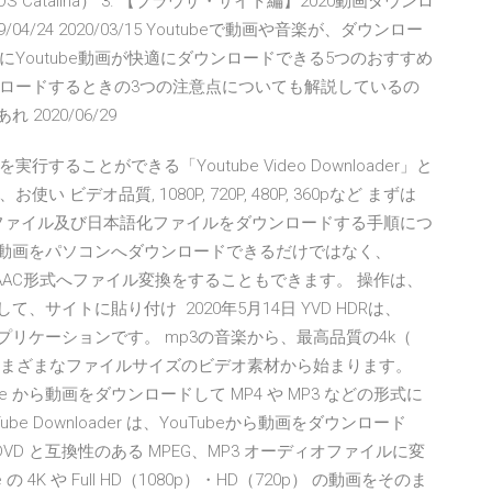
 Catalina） 3. 【ブラウザ・サイト編】2020動画ダウンロ
24 2020/03/15 Youtubeで動画や音楽が、ダウンロー
Youtube動画が快適にダウンロードできる5つのおすすめ
ロードするときの3つの注意点についても解説しているの
2020/06/29
実行することができる「Youtube Video Downloader」と
オ品質, 1080P, 720P, 480P, 360pなど まずは
セットアップファイル及び日本語化ファイルをダウンロードする手順につ
YouTube動画をパソコンへダウンロードできるだけではなく、
M4A、AAC形式へファイル変換をすることもできます。 操作は、
て、サイトに貼り付け 2020年5月14日 YVD HDRは、
アプリケーションです。 mp3の音楽から、最高品質の4k（
0p）、さまざまなファイルサイズのビデオ素材から始まります。
YouTube から動画をダウンロードして MP4 や MP3 などの形式に
be Downloader は、YouTubeから動画をダウンロード
AVI、DVD と互換性のある MPEG、MP3 オーディオファイルに変
e の 4K や Full HD（1080p）・HD（720p） の動画をそのま