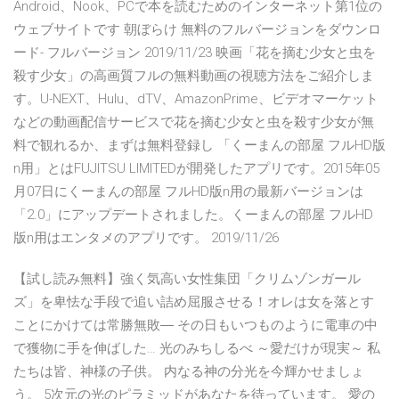
Android、Nook、PCで本を読むためのインターネット第1位の
ウェブサイトです 朝ぼらけ 無料のフルバージョンをダウンロ
ード- フルバージョン 2019/11/23 映画「花を摘む少女と虫を
殺す少女」の高画質フルの無料動画の視聴方法をご紹介しま
す。U-NEXT、Hulu、dTV、AmazonPrime、ビデオマーケット
などの動画配信サービスで花を摘む少女と虫を殺す少女が無
料で観れるか、まずは無料登録し 「くーまんの部屋 フルHD版
n用」とはFUJITSU LIMITEDが開発したアプリです。2015年05
月07日にくーまんの部屋 フルHD版n用の最新バージョンは
「2.0」にアップデートされました。くーまんの部屋 フルHD
版n用はエンタメのアプリです。 2019/11/26
【試し読み無料】強く気高い女性集団「クリムゾンガール
ズ」を卑怯な手段で追い詰め屈服させる！オレは女を落とす
ことにかけては常勝無敗― その日もいつものように電車の中
で獲物に手を伸ばした… 光のみちしるべ ～愛だけが現実～ 私
たちは皆、神様の子供。 内なる神の分光を今輝かせましょ
う。 5次元の光のピラミッドがあなたを待っています。 愛の