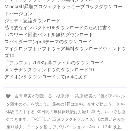
Minecraft昇順プロジェクトラッキーブロックダウンロー
ドバージョン
ジュディ急流ダウンロード
感情的なインパクトPDFダウンロードのために書く
パスワード回復バンドル無料ダウンロード
スパイダーマンps4テーマのダウンロード
マイクロソフトソフトウェア無料ダウンロードウィンドウ
ズ10
「アルファ」2018字幕ファイルのダウンロード
メンテナンスウィンドウのダウンロード10
アドオンをダウンロードしてps4に戻す
吉田 麻実が朗読する、杉原 淳一, 染原 睦美の『誰がアパレル
を殺すのか』を聴こう。 最初の1冊は無料。今すぐ聴こう。 無料
体験で入手する. 30日間の無料体験後は月額1,500円。いつでも退
会できます。 FACTFULNESS(ファクトフルネス) 10の思い込みを
乗り越え、データを基に アプリバージョン：Android 2.40以上、