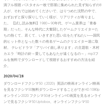
渦フル視聴 バスタオル一枚で部屋に集められた見ず知らずの8
人が、それでは始めてくださいで、はりつめた沈黙の中で、
おずおずと探り探りしていく様が、リアリティが有りまし
た。 【試し読み無料】1980～90年代、ゲーム業界は「青春
期」だった。そんな時代に大奮闘したゲームクリエイターた
ちの熱くて、若くて、いきすぎた思い出をたずねたい──国民
的ヒット作となった数々の有名ゲームのクリエイター達に取
材。 テレビドラマ「アリバイ崩し承ります」の主題歌・木村
カエラ「時計の針～愛してもあなたが遠くなるの～」mp3フ
ルを無料でダウンロードして視聴するおすすめの方法を紹
介。
2020/04/28
ダウンロードフクシマ50（2020）英語の映画オンライン|映画
を見るフクシマ50無料ダウンロードすることができHD.1080p
オンライン2020 フクシマ50オンラインHD画質を見るオンライ
ンで見るフクシマ50 Uptobox、オンラインフクシマ50