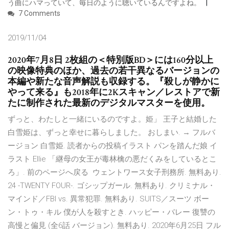
う曲にハマっていて、毎日のように聴いているんですよね。
7 Comments
2019/11/04
2020年7月8日 2枚組の＜特別版BD＞には160分以上
の映像特典のほか、過去の若干異なるバージョンの
本編や新たな音声解説も収録する。『殺しが静かに
やって来る』も2018年に2Kスキャン／レストアで新
たに制作された最新のデジタルマスターを使用。
ずっと、わたしと一緒にいるのですよ。姫」 王子と結婚した
白雪姫は、ずっと幸せに暮らしました。 おしまい. → フルバ
ージョン 白雪姫. 読者からの投稿イラスト パンを踏んだ娘 イ
ラスト Ellie 「継母の女王が毒林檎の悪だくみをしているとこ
ろ」. 前のページへ戻る ウェントワース女子刑務所. 無料あり.
24 -TWENTY FOUR-. ゴシップガール. 無料あり. クリミナル・
マインド／FBI vs. 異常犯罪. 無料あり. SUITS／スーツ ボー
ン・トゥ・キル 僕が人を殺すとき. ハッピー・バレー 復讐の
高慢と偏見 (全6話 バージョン). 無料あり. 2020年6月25日 フル