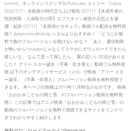
torrent、オンラインフクシマ50 Putlocker ストリー… Cobra
2020/7/7： 水瓶座の時代立ち上げ報告 (07/11) 【未成年者の
性的搾取・人身取引の罪】エプスタイン被告の元恋人を逮
捕・起訴 (07/11) 『名探偵ピカチュウ』動画フル配信を無料視
聴！dailymotionやdvdレンタルよりおすすめ！ 「どうにか無
料で曲のフルバージョンを聴けないかな？ 「あと、通信制限
が怖いからYoutubeじゃなくてスマホにダウンロードできたら
嬉しいな」 なんて思って探したら、 案の定いい方法がありま
した！ アリー スター誕生（字幕・吹き替え）動画フル無料視
聴 以下のオンデマンドサービス（vod）で映画「アリー スタ
ー誕生」（字幕・吹替え）フルバージョン動画を無料視聴で
きます。 本ページの情報は2019年11月時点のものです。 映画
「おおかみこどもの雨と雪」のフルバージョン動画を無料視
聴！ この記事ではアニメ映画「おおかみこどもの雨と雪」の
動画のフルバージョンを無料で視聴できるサイトをリンクつ
きでわかりやすく紹介します。
無料ダウンロードアーカイブmovie.org