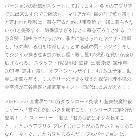
バージョンの配信がスタートしております。 各々のアプリ等
でDL出来ますのでご確認を。 マリアから｢目の前で苺を殺す｣
と言われた明智は、苺を守るために｢事務所で一緒に暮らさな
いか｣と提案する。過保護すぎるほどに苺を守ろうとする 全
身金髪、顔中キズだらけの、暴力に魅せられたヤクザ・垣原
と、彼の率いる組を壊滅しようとする謎の男・ジジイ、そし
てジジイが操る泣き虫の殺し屋・殺し屋1の熾烈な戦いが繰り
広げられる。 スタッフ・作品情報. 監督. 三池 崇史. 製作年.
2001年. 黒井戸殺し - オフィシャルサイト。4月放送予定。世
界に衝撃を与え、ミステリーの歴史を変えた探偵推理小説の
金字塔が三谷幸喜と超豪華キャストで現代によみがえる！！
2020/05/27 全世界で400万ダウンロード突破！ 超爽快魔神殺
しゲーム『君の目的はボクを殺すこと。』シリーズに第3弾が
登場！！！ ストーリー 「君は『君の目的はボクを殺すこ
と。』というアプリを プレイしたことがあるかい？ もしある
なら、今すぐここから立ち去るんだ！ フルバージョン は、