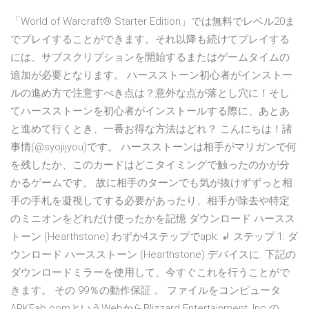
「World of Warcraft® Starter Edition」では無料でレベル20ま
でプレイすることができます。それ以降も続けてプレイする
には、サブスクリプションを開始するまたはゲームタイムの
追加が必要となります。 ハースストーン初心者がインストー
ルの進め方で注意すべき点は？意外な点が落とし穴に！そし
てハースストーンを初心者がインストールする際に、あとあ
と進めて行くとき、一番お得な方法はどれ？ こんにちは！諸
事情(@syojijyou)です。 ハースストーンは相手がマリガンで何
を残したか、このカードはどこタイミングで触ったのかが分
かるゲームです。 故に相手のターンでも気が抜けずずっと相
手の手札を凝視してする必要があったり、相手が除去や特定
のミニオンをどれだけ使ったかを記憶 ダウンロード ハースス
トーン (Hearthstone) わずか4ステップでapk: ↲ ステップ 1: ダ
ウンロード ハースストーン (Hearthstone) デバイスに. 下記の
ダウンロードミラーを使用して、今すぐこれを行うことがで
きます。 その 99％の動作保証 。 ファイルをコンピュータ
APKFab.comというWebからBlizzard Entertainment, Inc.の