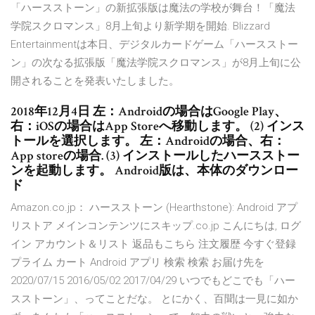
「ハースストーン」の新拡張版は魔法の学校が舞台！「魔法
学院スクロマンス」8月上旬より新学期を開始. Blizzard
Entertainmentは本日、デジタルカードゲーム「ハースストー
ン」の次なる拡張版「魔法学院スクロマンス」が8月上旬に公
開されることを発表いたしました。
2018年12月4日 左：Androidの場合はGoogle Play、
右：iOSの場合はApp Storeへ移動します。 (2) インス
トールを選択します。 左：Androidの場合、右：
App storeの場合. (3) インストールしたハースストー
ンを起動します。 Android版は、本体のダウンロー
ド
Amazon.co.jp： ハースストーン (Hearthstone): Android アプ
リストア メインコンテンツにスキップ.co.jp こんにちは, ログ
イン アカウント＆リスト 返品もこちら 注文履歴 今すぐ登録
プライム カート Android アプリ 検索 検索 お届け先を
2020/07/15 2016/05/02 2017/04/29 いつでもどこでも「ハー
スストーン」、ってことだな。 とにかく、百聞は一見に如か