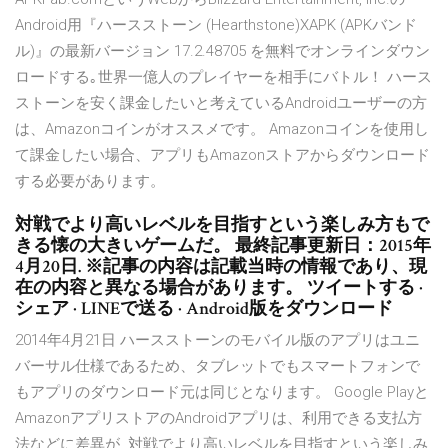
Android用『ハースストーン (Hearthstone)XAPK (APKバンド
ル)』の最新バージョン 17.2.48705 を無料でオンラインダウン
ロードする｡世界一億人のプレイヤーを相手にバトル！ ハース
ストーンを安く課金したいと考えているAndroidユーザーの方
は、Amazonコインがオススメです。 Amazonコインを使用し
て課金したい場合、アプリもAmazonストアからダウンロード
する必要があります。
対戦でより高いレベルを目指すという楽しみ方もで
きる懐の大きいゲームだ。 最終記事更新日：2015年
4月20日. ※記事の内容は記載当時の情報であり、現
在の内容と異なる場合があります。 ツイートする ·
シェア · LINEで送る · Android版をダウンロード
2014年4月21日 ハースストーンのモバイル版のアプリはユニ
バーサル仕様であるため、タブレットでもスマートフォンで
もアプリのダウンロード元は同じとなります。 Google Playと
AmazonアプリストアのAndroidアプリは、利用できる支払方
法などに差異が 対戦でより高いレベルを目指すという楽しみ