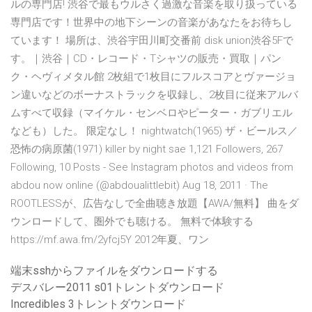
ルの専門店! 渋谷で最もウルさく過激な音楽を取り扱っている
専門店です！世界中の地下シーンの音楽があなたをお待ちし
ています！ 場所は、渋谷宇田川町交番前 disk union渋谷5Fで
す。｜渋谷｜CD・レコード・Tシャツの販売・買取｜パン
ク・ヘヴィメタル館 2枚組で1枚目にフルスコアとヴァージョ
ン違いなどのボーナストラックを収録し、2枚目に従来アルバ
ムすべて収録（マイケル・センベロやピーター・ガブリエル
なども）した。 限定なし！ nightwatch(1965) ザ・ビールス／
恐怖の病原菌(1971) killer by night sae 1,121 Followers, 267
Following, 10 Posts - See Instagram photos and videos from
abdou now online (@abdoualittlebit) Aug 18, 2011 · The
ROOTLESSが、広告なしで全曲聴き放題【AWA/無料】 曲をダ
ウンロードして、圏外でも聴ける。 無料で体験する
https://mf.awa.fm/2yfcj5Y 2012年夏、ワン
端末sshからファイルをダウンロードする
デスバレー2011 s01トレントダウンロード
Incredibles 3トレントダウンロード