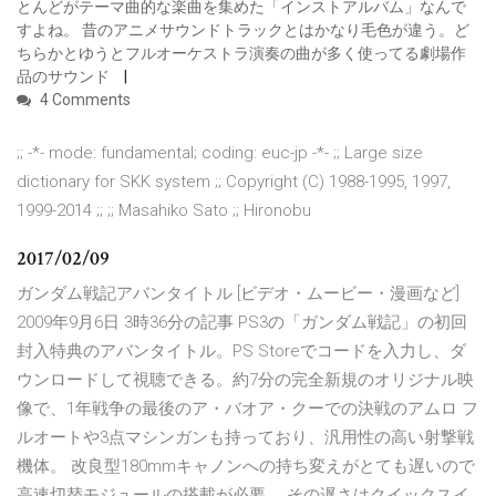
とんどがテーマ曲的な楽曲を集めた「インストアルバム」なんで
すよね。 昔のアニメサウンドトラックとはかなり毛色が違う。ど
ちらかとゆうとフルオーケストラ演奏の曲が多く使ってる劇場作
品のサウンド
4 Comments
;; -*- mode: fundamental; coding: euc-jp -*- ;; Large size
dictionary for SKK system ;; Copyright (C) 1988-1995, 1997,
1999-2014 ;; ;; Masahiko Sato ;; Hironobu
2017/02/09
ガンダム戦記アバンタイトル [ビデオ・ムービー・漫画など]
2009年9月6日 3時36分の記事 PS3の「ガンダム戦記」の初回
封入特典のアバンタイトル。PS Storeでコードを入力し、ダ
ウンロードして視聴できる。約7分の完全新規のオリジナル映
像で、1年戦争の最後のア・バオア・クーでの決戦のアムロ フ
ルオートや3点マシンガンも持っており、汎用性の高い射撃戦
機体。 改良型180mmキャノンへの持ち変えがとても遅いので
高速切替モジュールの搭載が必要。 その遅さはクイックスイ