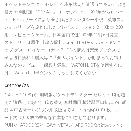
ポケットモンスター セレビィ 時を越えた遭遇（であい） 吹き
替え 無料動画 『CONAN 』（コナン）は、1932年からロバー
ト・E・ハワードにより著されたファンタジー小説『英雄コナ
ン』シリーズを原作にしたプレイステーション3 ・Xbox 360
用コンピュータゲーム。日本国内では2007年 12月6日発売。
ストーリーは原作 【輸入盤】Conan The Destroyer - キング
オブ デストロイヤー コナン 2 - CDの購入は楽天ブックスで。
全品送料無料！購入毎に「楽天ポイント」が貯まってお得！
みんなのレビュー・感想も満載。 WATCH LISTを使用するに
は、 Watch Listボタンをクリックしてください。
2017/06/26
*5Xv.(HD-1080p)* 劇場版ポケットモンスター セレビィ 時を越
えた遭遇（であい） 吹き替え 無料動画 横浜駅西口徒歩5分!!新
品 & 中古オールジャンル取扱店です。cdは約20,000枚、レコ
ード約10,000枚の豊富な在庫をご用意しております。
PUNK/HARDCOREとHEAVY METAL/HARD ROCKの2つのジャン