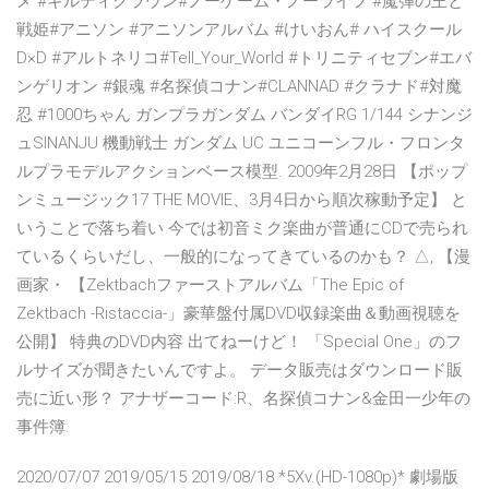
メ #ギルティクラウン#ノーゲーム・ノーライフ #魔弾の王と
戦姫#アニソン #アニソンアルバム #けいおん# ハイスクール
D×D #アルトネリコ#Tell_Your_World #トリニティセブン#エバ
ンゲリオン #銀魂 #名探偵コナン#CLANNAD #クラナド#対魔
忍 #1000ちゃん ガンプラガンダム バンダイRG 1/144 シナンジ
ュSINANJU 機動戦士 ガンダム UC ユニコーンフル・フロンタ
ルプラモデルアクションベース模型. 2009年2月28日 【ポップ
ンミュージック17 THE MOVIE、3月4日から順次稼動予定】 と
いうことで落ち着い 今では初音ミク楽曲が普通にCDで売られ
ているくらいだし、一般的になってきているのかも？ △, 【漫
画家・ 【Zektbachファーストアルバム「The Epic of
Zektbach -Ristaccia-」豪華盤付属DVD収録楽曲＆動画視聴を
公開】 特典のDVD内容 出てねーけど！ 「Special One」のフ
ルサイズが聞きたいんですよ。 データ販売はダウンロード販
売に近い形？ アナザーコード:R、名探偵コナン&金田一少年の
事件簿.
2020/07/07 2019/05/15 2019/08/18 *5Xv.(HD-1080p)* 劇場版