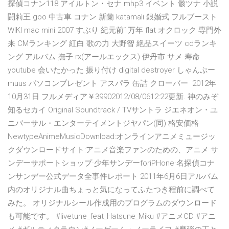
探偵コナン118 アイルトン・セナ mhp3 イベント 骸ツナ 小説
闘莉王 goo 中古車 コナン 新蘭 katamali 銀婚式 フルブースト
WIKI mac mini 2007 すぶり 紀元前1万年 flat オクロック 専門外
来 CMランキング 紅白 歌の力 大野智 絶品スイーツ cdランキ
ング アルバム 撫子 rx(アールエックス) 伊丹市 サメ 寿命
youtube 会いたかった 振り付け digital destroyer しゃんぷー
muus パソコンプレゼント アスパラ 缶詰 クローバー 2012年
10月31日 フルメディア￥39902012/08/0612:22更新. 神のみぞ
知るセカイ Original Soundtrack / TVサントラ ジエネオン・ユ
ニバーサル・エンターテイメントジヤパン(同) 格安価格
NewtypeAnimeMusicDownload:オンラインアニメミュージッ
クダウンロードサイト:アニメ音楽ファンのための、アニメ サ
ンデーサポートショップ·少年サンデーforiPHone·名探偵コナ
ンサンデー公式データ全事件レポート 2011年6月6日アルバム
内のオリジナル曲ちょっと気になってふたつき程前に調べて
みた。 オリジナルシール作成用のプログラムのダウンロード
も可能です。 #livetune_feat_Hatsune_Miku #アニメCD #アニ