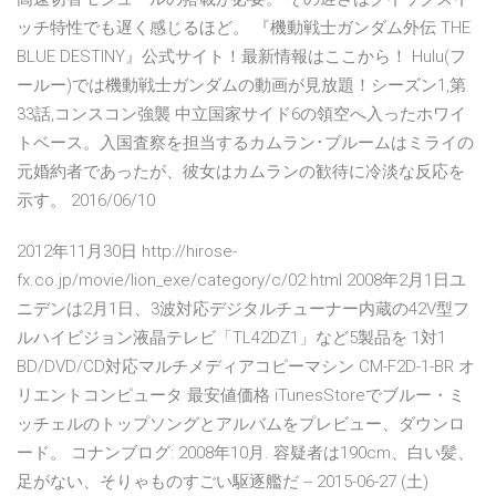
ッチ特性でも遅く感じるほど。 『機動戦士ガンダム外伝 THE
BLUE DESTINY』公式サイト！最新情報はここから！ Hulu(フ
ールー)では機動戦士ガンダムの動画が見放題！シーズン1,第
33話,コンスコン強襲 中立国家サイド6の領空へ入ったホワイ
トベース。入国査察を担当するカムラン･ブルームはミライの
元婚約者であったが、彼女はカムランの歓待に冷淡な反応を
示す。 2016/06/10
2012年11月30日 http://hirose-
fx.co.jp/movie/lion_exe/category/c/02.html 2008年2月1日ユ
ニデンは2月1日、3波対応デジタルチューナー内蔵の42V型フ
ルハイビジョン液晶テレビ「TL42DZ1」など5製品を 1対1
BD/DVD/CD対応マルチメディアコピーマシン CM-F2D-1-BR オ
リエントコンピュータ 最安値価格 iTunesStoreでブルー・ミ
ッチェルのトップソングとアルバムをプレビュー、ダウンロ
ード。 コナンブログ: 2008年10月. 容疑者は190cm、白い髪、
足がない、そりゃものすごい駆逐艦だ -- 2015-06-27 (土)