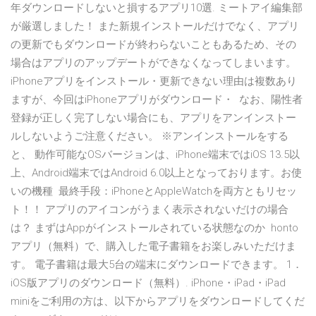
年ダウンロードしないと損するアプリ10選. ミートアイ編集部
が厳選しました！ また新規インストールだけでなく、アプリ
の更新でもダウンロードが終わらないこともあるため、その
場合はアプリのアップデートができなくなってしまいます。
iPhoneアプリをインストール・更新できない理由は複数あり
ますが、今回はiPhoneアプリがダウンロード・ なお、陽性者
登録が正しく完了しない場合にも、アプリをアンインストー
ルしないようご注意ください。 ※アンインストールをする
と、 動作可能なOSバージョンは、iPhone端末ではiOS 13.5以
上、Android端末ではAndroid 6.0以上となっております。お使
いの機種 最終手段：iPhoneとAppleWatchを両方ともリセッ
ト！！ アプリのアイコンがうまく表示されないだけの場合
は？ まずはAppがインストールされている状態なのか honto
アプリ（無料）で、購入した電子書籍をお楽しみいただけま
す。 電子書籍は最大5台の端末にダウンロードできます。 1．
iOS版アプリのダウンロード（無料）. iPhone・iPad・iPad
miniをご利用の方は、以下からアプリをダウンロードしてくだ