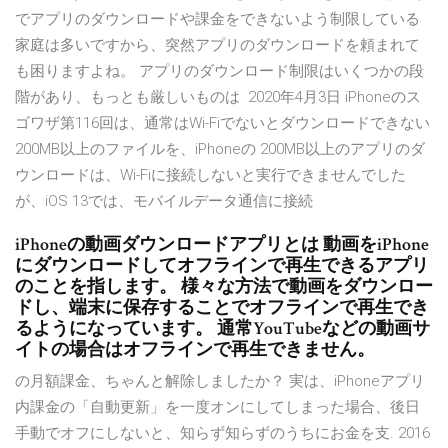
でアプリのダウンロードや課金をできないよう制限している
家庭は多いですから、突然アプリのダウンロードを頼まれて
も困りますよね。 アプリのダウンロード制限はいくつかの段
階があり、もっとも厳しいものは 2020年4月3日 iPhoneのス
ゴワザ第116回は、通常はWi-Fiでないとダウンロードできない
200MB以上のファイルを、iPhoneの 200MB以上のアプリのダ
ウンロードは、Wi-Fiに接続しないと実行できませんでした
が、iOS 13では、モバイルデータ通信に接続
iPhoneの動画ダウンロードアプリとは 動画をiPhone
にダウンロードしてオフラインで再生できるアプリ
のことを指します。 様々な方法で動画をダウンロー
ドし、端末に保存することでオフラインで再生でき
るようになっています。 通常YouTubeなどの動画サ
イトの場合はオフラインで再生できません。
の月額課金、ちゃんと解除しましたか？ 実は、iPhoneアプリ
内課金の「自動更新」を一度オンにしてしまった場合、後日
手動でオフにしないと、知らず知らずのうちにお金を支. 2016