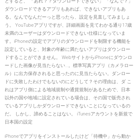
とすると、 「あれ？？ダウンロードできない」 「なんで？」
ダウンロードできるアプリもあれば、できないアプリもあ
る。なんでなんだーっと思ったら、設定を見直してみましょ
う。 YouTubeアプリですが、詳細画面を見てわかる通り17歳
未満のユーザーはダウンロードできない仕様になっていま
す。iPhoneの設定でアプリのダウンロードを制限する機能を
設定していると、対象の年齢に満たないアプリはダウンロー
ドすることができません。 WebサイトからiPhoneにダウンロ
ードした画像が見当たらない…。標準写真アプリ（カメラロー
ル）に出力保存されると思ったのに見当たらない。ダンロー
ドに失敗したわけでもないのにどうして？その理由は、ダ こ
れはアプリ側による地域規制や通貨規制があるためで、日本
以外の国や地域に設定されている場合は、その国で販売され
ているアプリしかダウンロードできないことになっているの
だ。 しかし、諦めることはない。 iTunesアカウントを新規で
日本国の設定
iPhoneでアプリをインストールしたけど「待機中」から動か