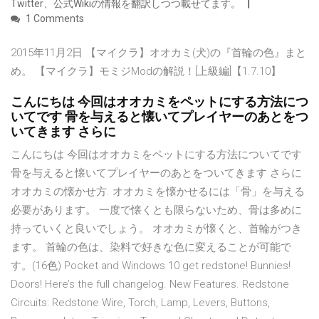
Twitter、公式Wikiの情報を翻訳しつつ載せてます。
1 Comments
2015年11月2日 【マイクラ】オオカミ(犬)の『首輪の色』まと
め。 【マイクラ】モミジModの解説！[上級編]【1.7.10】
こんにちは 今回はオオカミをペットにする方法につ
いてです 骨を与えると懐いてプレイヤーのあとをつ
いてきます さらに
こんにちは 今回はオオカミをペットにする方法についてです
骨を与えると懐いてプレイヤーのあとをついてきます さらに
オオカミの懐かせ方. オオカミを懐かせるには「骨」を与える
必要があります。 一度で懐くとも限らないため、骨は多めに
持っていくと良いでしょう。 オオカミが懐くと、首輪がつき
ます。 首輪の色は、染料で好きな色に変えることが可能で
す。(16色) Pocket and Windows 10 get redstone! Bunnies!
Doors! Here’s the full changelog. New Features. Redstone
Circuits: Redstone Wire, Torch, Lamp, Levers, Buttons,