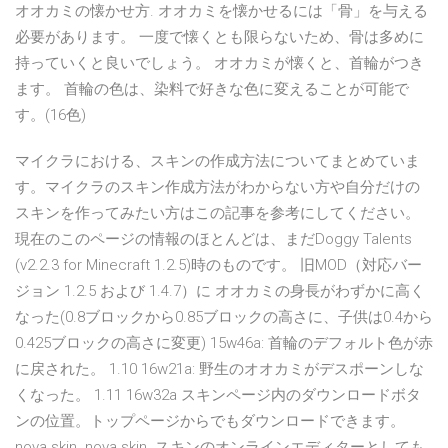
オオカミの懐かせ方. オオカミを懐かせるには「骨」を与える
必要があります。 一度で懐くとも限らないため、骨は多めに
持っていくと良いでしょう。 オオカミが懐くと、首輪がつき
ます。 首輪の色は、染料で好きな色に変えることが可能で
す。(16色)
マイクラにおける、スキンの作成方法についてまとめていま
す。マイクラのスキン作成方法がわからない方や自分だけの
スキンを作ってみたい方はこの記事を参考にしてください。
現在のこのページの情報のほとんどは、まだDoggy Talents
(v2.2.3 for Minecraft 1.2.5)時のものです。 旧MOD（対応バー
ジョン 1.2.5 および 1.4.7）に オオカミの身長がわずかに高く
なった(0.8ブロックから0.85ブロックの高さに、子供は0.4から
0.425ブロックの高さに変更) 15w46a: 首輪のデフォルト色が赤
に戻された。 1.10 16w21a: 野生のオオカミがデスポーンしな
くなった。 1.11 16w32a スキンページ内のダウンロードボタ
ンの位置。トップページからでもダウンロードできます。
nova skin. nova skin. スキンのオンラインエディターとしても