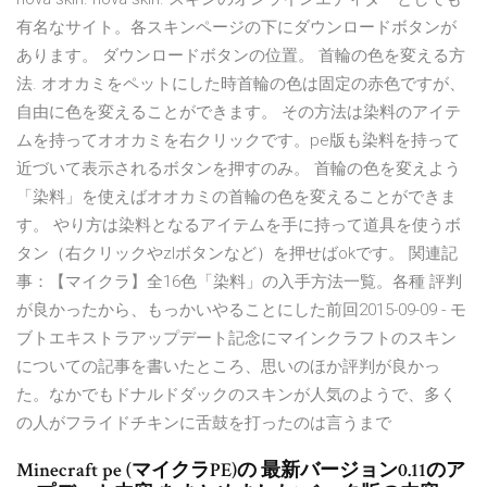
有名なサイト。各スキンページの下にダウンロードボタンが
あります。 ダウンロードボタンの位置。 首輪の色を変える方
法. オオカミをペットにした時首輪の色は固定の赤色ですが、
自由に色を変えることができます。 その方法は染料のアイテ
ムを持ってオオカミを右クリックです。pe版も染料を持って
近づいて表示されるボタンを押すのみ。 首輪の色を変えよう
「染料」を使えばオオカミの首輪の色を変えることができま
す。 やり方は染料となるアイテムを手に持って道具を使うボ
タン（右クリックやzlボタンなど）を押せばokです。 関連記
事：【マイクラ】全16色「染料」の入手方法一覧。各種 評判
が良かったから、もっかいやることにした前回2015-09-09 - モ
ブトエキストラアップデート記念にマインクラフトのスキン
についての記事を書いたところ、思いのほか評判が良かっ
た。なかでもドナルドダックのスキンが人気のようで、多く
の人がフライドチキンに舌鼓を打ったのは言うまで
Minecraft pe (マイクラPE)の 最新バージョン0.11のア