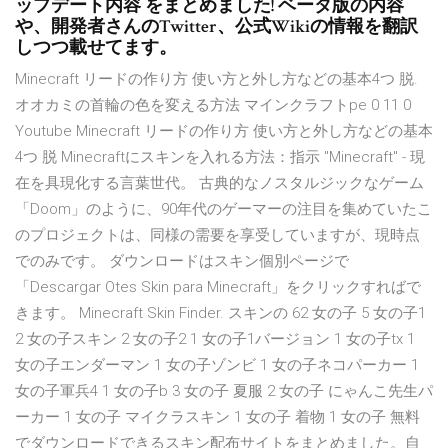
ップデート内容 をまとめました! ベータ版の内容
や、開発者さんのTwitter、公式Wikiの情報を翻訳
しつつ載せてます。
Minecraft リードの作り方 使い方と外し方などの基本4つ 脱.
オオカミの首輪の色を変える方法 マインクラフトpe 0 11 0
Youtube Minecraft リードの作り方 使い方と外し方などの基本
4つ 脱 Minecraftにスキンを入れる方法：指示 "Minecraft" - 現
在を具現化する言葉世代。 古典的なノスタルジックなゲーム
「Doom」のように、90年代のゲーマーの注目を集めていたこ
のプロジェクトは、同様の需要を享受していますが、現時点
でのみです。 ダウンロードはスキン個別ページで
「Descargar Otes Skin para Minecraft」をクリックすればで
きます。 Minecraft Skin Finder. スキンの 62 女の子 5 女の子1
2 女の子スキン 2 女の子2 1 女の子1バージョン 1 女の子tx 1
女の子エンダーマン 1 女の子ゾンビ 1 女の子ネコパーカー 1
女の子軍兵4 1 女の子b 3 女の子 夏服 2 女の子 にゃんこ先生パ
ーカー 1 女の子 マイクラスキン 1 女の子 着物 1 女の子 無料
でダウンロードできるスキン配布サイトをまとめました。自