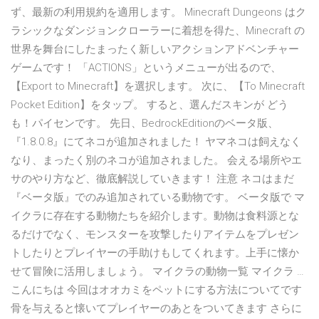
ず、最新の利用規約を適用します。 Minecraft Dungeons はク
ラシックなダンジョンクローラーに着想を得た、Minecraft の
世界を舞台にしたまったく新しいアクションアドベンチャー
ゲームです！ 「ACTIONS」というメニューが出るので、
【Export to Minecraft】を選択します。 次に、【To Minecraft
Pocket Edition】をタップ。 すると、選んだスキンが どう
も！パイセンです。 先日、BedrockEditionのベータ版、
『1.8.0.8』にてネコが追加されました！ ヤマネコは飼えなく
なり、まったく別のネコが追加されました。 会える場所やエ
サのやり方など、徹底解説していきます！ 注意 ネコはまだ
『ベータ版』でのみ追加されている動物です。 ベータ版で マ
イクラに存在する動物たちを紹介します。動物は食料源とな
るだけでなく、モンスターを攻撃したりアイテムをプレゼン
トしたりとプレイヤーの手助けもしてくれます。上手に懐か
せて冒険に活用しましょう。 マイクラの動物一覧 マイクラ …
こんにちは 今回はオオカミをペットにする方法についてです
骨を与えると懐いてプレイヤーのあとをついてきます さらに