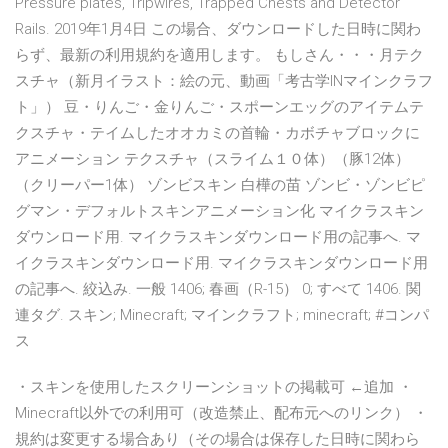
Pressure plates, Tripwires, Trapped Chests and Detector
Rails. 2019年1月4日 この場合、ダウンロードした日時に関わ
らず、最新の利用規約を適用します。 もしさん・・・月テク
スチャ（新月イラスト：絵の元、動画「考古学INマインクラフ
ト」） 豆・りんご・金りんご・スポーンエッグのアイテムテ
クスチャ・テイムしたオオカミの首輪・カボチャブロックに
アニメーション テクスチャ（スライム１０体）（豚12体）
（クリーパー1体） ゾンビスキン 白樺の苗 ゾンビ・ゾンビピ
グマン・デフォルトスキンアニメーション化 マイクラスキン
ダウンロード用. マイクラスキンダウンロード用の記事へ. マ
イクラスキンダウンロード用. マイクラスキンダウンロード用
の記事へ. 絞込み. 一般 1406; 春画（R-15） 0; すべて 1406. 関
連タグ. スキン; Minecraft; マインクラフト; minecraft; #コンパ
ス
・スキンを使用したスクリーンショットの掲載可 ←追加 ・
Minecraft以外での利用可（改造禁止、配布元へのリンク） ・
規約は変更する場合あり（その場合は保存した日時に関わら