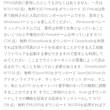
PROの試合に参加したとしても少なくはありません。一方は
8/10 (169 点) - 無料で3D Pinballをダウンロード 3D Pinballは世
界で維持された人気の3Dピンボールゲームですか。是非とも
Windowsバージョンを楽しんでください。. Windowsオペレー
ティングシステムでは、通常は年間で古典となっていること
をいくつかと中毒性の3D Pinballゲームを伴っています 8/10
(724 点) - 無料でDeepNudeをダウンロード DeepNudeを利用
すれば女性の写真のヌードを生成することができる人工知能
ソフトウェアを起動する事ができますので是非とも利用して
みてください. ここまででインターネットが悪魔によって読み
込まれていることを知っておく必要があります。DeepNudeの
8/10 (6 点) - 無料でSport365をダウンロード Sport365 Kodi の
アドオン ライブマッチ、サッカー、バスケット ボール、テニ
ス、私たちの PC からオートバイ選手権のすべての種類に調整
することができます. すでにご存知のとおり、Kodi はダウンロ
ードしてその機能を拡張する拡張をインストールして 9/10
(38 点) - 無料でMUGENをダウンロード MUGENを起用すればグ