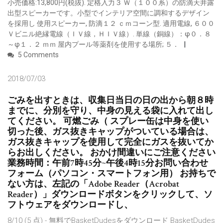
小売価格:13,800円(税抜). 定格入力３ Ｗ（１００系）の防滴天井露
出型スピーカーです。小型でインテリア空間に調和するデザイン
を採用し 使用スピーカー, 防滴１２ ｃｍコーン型. 適用電線, ６００
Ｖビニル絶縁電線（ＩＶ線，ＨＩＶ線）. 単線（銅線）：φ０．８
～φ１．２ ｍｍ 屋内プール等薬剤を使用する場所; ５．
5 Comments
2018/07/03
ごみを出すときは、収集日当日の日の出から朝８時
までに、分別を守り、中身の見える袋に入れて出し
てください。 可燃ごみ（ スプレー缶は中身を使い
切った後、ガス抜きキャップがついている場合は、
ガス抜きキャップを使用して完全にガスを抜いてか
らお出しください。 おかけ間違いにご注意ください
業務時間：午前7時45分~午後4時15分お問い合わせ
フォーム（パソコン・スマートフォン用） お持ちで
ない方は、左記の「Adobe Reader（Acrobat
Reader）」ダウンロードボタンをクリックして、ソ
フトウェアをダウンロードし、
8/10 (5 点) - 無料でBasketDudesをダウンロード BasketDudes