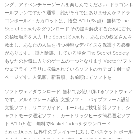
ング、アドベンチャーゲームを楽しんでください. ドラゴンボ
ールファンですか？通常、誰がそうではありませんか？ドラ
ゴンボールZ：カカロットは、悟空 8/10 (33 点) - 無料でThe
Secret Societyをダウンロード その謎を解決するために古代
の秘密順序を入力 The Secret Society 。あなたの叔父さんを
救出し、あなたの人生を持つ神聖なデバイスを保護する必要
があります。. 謎と陰謀、している場合 The Secret Society
あなたのお気に入りのゲームの一つとなります Vectorソフト
ウェアライブラリに収録されているソフトのカテゴリ別一覧
ページです。人気順、新着順、名前順にてソフトを
ソフトウェアダウンロード; 無料でお使い頂けるソフトウェア
です。アルミフレーム設計支援ソフト、パイプフレーム設計
支援ソフト、リニアガイド、ボールねじ技術計算ソフト、シ
ャフトモータ選定ソフト、カートリッジヒータ簡易選定ソフ
ト 8/10 (5 点) - 無料でBasketDudesをダウンロード
BasketDudes 世界中のプレイヤーに対してバスケット ボール