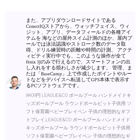
また、アプリダウンロードサイトである
ConectIQストアから、ウォッチフェイス、ウィ
ジット、アプリ、データフィールドの各種アイ
テムを 海などの屋外スイム計測のほか、屋内プ
ールでは泳法認識やストローク数のデータ取
得、ドリル練習時の距離や時間の計測、 アクテ
ィビティ実行中でも、このような操作が全て
fēnix 3Jのみで行えるので、スマートフォンの出
し入れをする煩わしさが減少します。 管理、ま
たは「BaseCamp」上で作成したポイントやルー
トなどをデバイスへ転送してGPS本体で表示す
るPCソフトウェアです。
8409円 LEAGUE&CO ボールプール ハンドメイドキ
ッズボールプール ラウンドボールピット子供用 ソ
フト保育園ベビープレイペン 子供の理想的なギフ
トプレイ,LEAGUE&CO ボールプール ハンドメイド
キッズボールプール ラウンドボールピット子供用
ソフト保育園ベビープレイペン 子供の理想的なギ