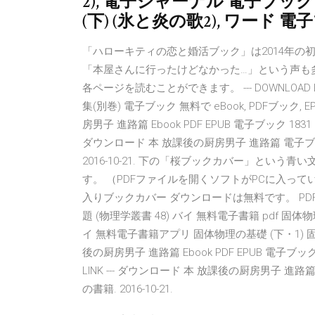
2), 電子ジャーナル 電子ブッ
(下) (氷と炎の歌2), ワード
「ハローキティの恋と婚活ブック」は2014年の
「本屋さんに行ったけどなかった…」という声も
各ページを読むことができます。 --- DOWNLOAD
集(別巻) 電子ブック 無料で eBook, PDFブック, EPU
房男子 進路篇 Ebook PDF EPUB 電子ブック 1831 Unknow
ダウンロード 本 放課後の厨房男子 進路篇 電子ブック 無
2016-10-21. 下の「桜ブックカバー」とい
す。 （PDFファイルを開くソフトがPCに入って
入りブックカバー ダウンロードは無料です。 PDF
題 (物理学叢書 48) バイ 無料電子書籍 pdf 固体
イ 無料電子書籍アプリ 固体物理の基礎 (下・1) 固体
後の厨房男子 進路篇 Ebook PDF EPUB 電子ブック 1831 
LINK --- ダウンロード 本 放課後の厨房男子 進路篇 電
の書籍. 2016-10-21.