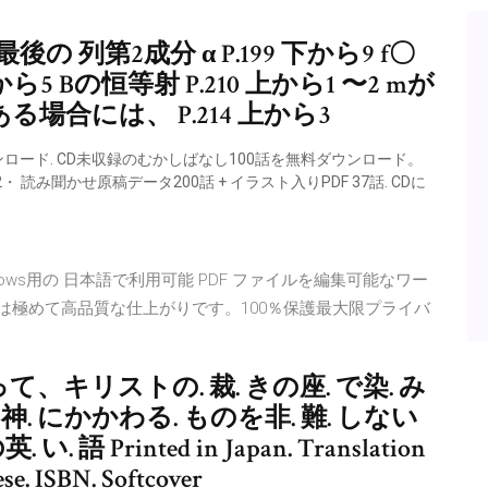
の 列第2成分 α P.199 下から9 f〇
から5 Bの恒等射 P.210 上から1 〜2 mが
合には、 P.214 上から3
ンロード. CD未収録のむかしばなし100話を無料ダウンロード。
読み聞かせ原稿データ200話 + イラスト入りPDF 37話. CDに
9 Windows用の 日本語で利用可能 PDF ファイルを編集可能なワー
は極めて高品質な仕上がりです。100％保護最大限プライバ
て、キリストの. 裁. きの座. で染. み
 にかかわる. ものを非. 難. しない
Printed in Japan. Translation
e. ISBN. Softcover