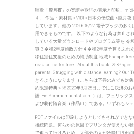
唱歌「朧月夜」の楽譜や歌詞の表示と印刷、midiや
す。 作品・素材集->MIDI->日本の伝統曲->
しています。他の 2020/06/27 電子ブッ
用できるものです。 以下のような行為は禁止さ
している大量ダウンロードやプログラム等を 令和2
容 3 令和2年度施政方針 4 令和2年度予算 6 
移住定住支援のための補助制度 地域 Escape from Camp 14 (
read online for free.. About this book. 253Pages.
parents! Struggling with distance le
きるようになります（こちらは下巻のみでも対象
約限定特典＞※2020年8月28日までにご決済
語: Ein Sommernachtstraum ）は、
よび劇付随音楽（作品61）である。いずれもシ
PDFファイルは印刷しようとしてもそれができ
接続問題。何らかの原因でプリンタが使えない状
で追って行けるため、大部分の人が冷静にPDF印