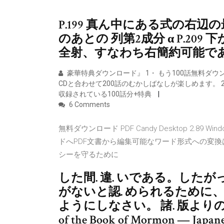
P.199 真ん中にある式の右辺の最後
のあとの 列第2成分 α P.209 下
全射、すなわち右簡約可能である場
豪華特典ダウンロード』 1・ もう100話無料ダウ
CDと合わせて200話のむかしばなしが楽しめます。 2・ 
収録されている100話分+特典
6 Comments
無料ダウンロード PDF Candy Desktop 2.8
ドへPDF文書から編集可能なワード形式への変換
シーを守るために
した間. 違. いである。したがっ
がないと認. められるために、神.
ようにしなさい。 諸. 版よりの英. い. 語 
of the Book of Mormon ― Japanes