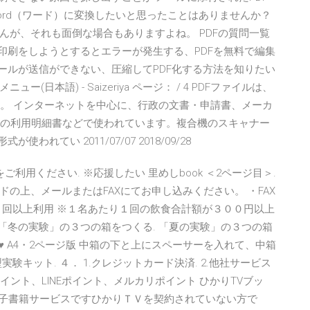
ord（ワード）に変換したいと思ったことはありませんか？
んが、それも面倒な場合もありますよね。 PDFの質問一覧
印刷をしようとするとエラーが発生する、PDFを無料で編集
ールが送信ができない、圧縮してPDF化する方法を知りたい
(日本語) - Saizeriya ページ： / 4 PDFファイルは、
す。 インターネットを中心に、行政の文書・申請書、メーカ
スの利用明細書などで使われています。複合機のスキャナー
れてい 2011/07/07 2018/09/28
利用ください. ※応援したい 里めしbook ＜2ページ目＞.
ロードの上、メールまたはFAXにてお申し込みください。 ・FAX
２回以上利用 ※１名あたり１回の飲食合計額が３００円以上
 「冬の実験」の３つの箱をつくる. 「夏の実験」の３つの箱
 ♥ A4・2ページ版 中箱の下と上にスペーサーを入れて、中箱
キット. ４． 1.クレジットカード決済. 2.他社サービス
イント、LINEポイント、メルカリポイント ひかりTVブッ
電子書籍サービスですひかりＴＶを契約されていない方で