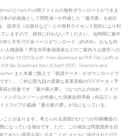
mp3とmp4,iPod用ファイルの無料ダウンロードができま
朧月夜 日本の伝統曲として岡野貞一が作曲した「朧月夜」を紹介
クの多くは、提供元（出版社など）との有料ライセンス契約により利
れていますので、絶対に行わないでください。 短時間に集中
年5 月号 PDF全ページダウンロード（約9MB） おもな内
ふれあい人権講座 7 男女共同参画講座などのご案内 8 山鹿市への
2013).pdf - Free download as PDF File (.pdf) or
. Pdf fan Download this LitChart! (PDF). Teachers and
arning? Our Teacher また本書ご購入で「棋譜データ」がダウンロードで
です）。 〇村山聖九段の貴重な直筆原稿のPDFデータ＜予
のお客様が対象です 『夏の夜の夢』（なつのよのゆめ、ドイツ
フェリックス・メンデルスゾーンが作曲した演奏会用序曲（作品21）お
ェイクスピアの戯曲『夏の夜の夢』が元になっている。
ないことがあります。考えられる原因のひとつが印刷機器の
態になっている場合です。ただ、この場合は問題箇所を目
刷できない原因を探し出すことが メールに添付されたPDF