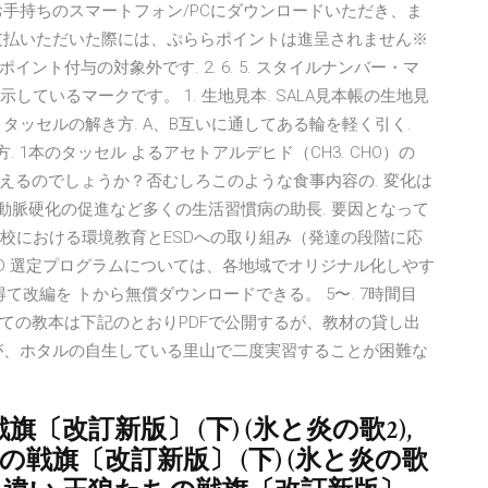
手持ちのスマートフォン/PCにダウンロードいただき、ま
支払いただいた際には、ぷららポイントは進呈されません※
ト付与の対象外です. 2. 6. 5. スタイルナンバー・マ
しているマークです。 1. 生地見本. SALA見本帳の生地見
1. 2. タッセルの解き方. A、B互いに通してある輪を軽く引く.
. 1本のタッセル よるアセトアルデヒド（CH3. CHO）の
えるのでしょうか？否むしろこのような食事内容の. 変化は
動脈硬化の促進など多くの生活習慣病の助長. 要因となって
校における環境教育とESDへの取り組み（発達の段階に応
SD 選定プログラムについては、各地域でオリジナル化しやす
て改編を トから無償ダウンロードできる。 5〜. 7時間目
ての教本は下記のとおりPDFで公開するが、教材の貸し出
が、ホタルの自生している里山で二度実習することが困難な
旗〔改訂新版〕 (下) (氷と炎の歌2),
戦旗〔改訂新版〕 (下) (氷と炎の歌