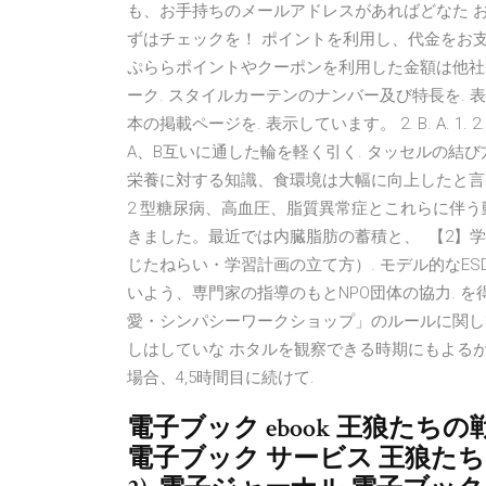
も、お手持ちのメールアドレスがあればどなた お
ずはチェックを！ ポイントを利用し、代金をお
ぷららポイントやクーポンを利用した金額は他社ポイン
ーク. スタイルカーテンのナンバー及び特長を. 表示
本の掲載ページを. 表示しています。 2. B. A. 
A、B互いに通した輪を軽く引く. タッセルの結び方
栄養に対する知識、食環境は大幅に向上したと言
2 型糖尿病、高血圧、脂質異常症とこれらに伴う
きました。最近では内臓脂肪の蓄積と、 【2】学
じたねらい・学習計画の立て方）. モデル的なE
いよう、専門家の指導のもとNPO団体の協力. を得
愛・シンパシーワークショップ」のルールに関し
しはしていな ホタルを観察できる時期にもよる
場合、4,5時間目に続けて.
電子ブック ebook 王狼たちの戦
電子ブック サービス 王狼たちの