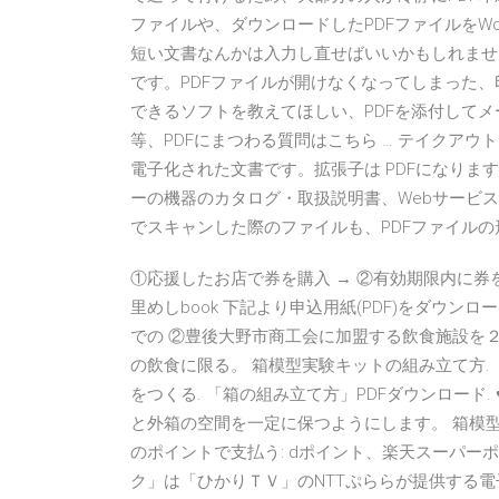
ファイルや、ダウンロードしたPDFファイルをW
短い文書なんかは入力し直せばいいかもしれませ
です。PDFファイルが開けなくなってしまった、
できるソフトを教えてほしい、PDFを添付してメ
等、PDFにまつわる質問はこちら … テイクアウトメニュー
電子化された文書です。拡張子は PDFになりま
ーの機器のカタログ・取扱説明書、Webサービ
でスキャンした際のファイルも、PDFファイルの形式が使わ
①応援したお店で券を購入 → ②有効期限内に券をご
里めしbook 下記より申込用紙(PDF)をダウン
での ②豊後大野市商工会に加盟する飲食施設を
の飲食に限る。 箱模型実験キットの組み立て方.
をつくる. 「箱の組み立て方」PDFダウンロード.
と外箱の空間を一定に保つようにします。 箱模型実験
のポイントで支払う: dポイント、楽天スーパーポ
ク」は「ひかりＴＶ」のNTTぷららが提供する