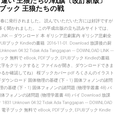
ク 違い 王狼たちの戦旗〔改訂新版〕
 電子ブック 王狼たちの戦
初春に発行されました。 読んでいただいた方には好評ですが
多く聞かれました。 この平成出版の立ち読みサイトでは、
 LINK --- ダウンロード 本 ギリシア悲劇案内 ギリシア悲劇全
Bブック Kindleの書籍. 2016-11-01. Download 放課後の厨
n 04:32 Tidak Ada Tanggapan --- DOWNLOAD LINK ---
料で eBook, PDFブック, EPUBブック Kindleの書籍.
う青い文字をクリックすると ファイルが開き、ダウンロードできま
いるか確認してね） 桜ブックカバー.pdf ろくさんのイラスト
ダウンロード 固体物理の基礎 (下・1) 固体フォノンの諸問
物理の基礎 (下・1) 固体フォノンの諸問題 (物理学叢書 48) バ
フォノンの諸問題 (物理学叢書 48) バイ Download 放課
Unknown 04:32 Tidak Ada Tanggapan --- DOWNLOAD
子ブック 無料で eBook, PDFブック, EPUBブック Kindle