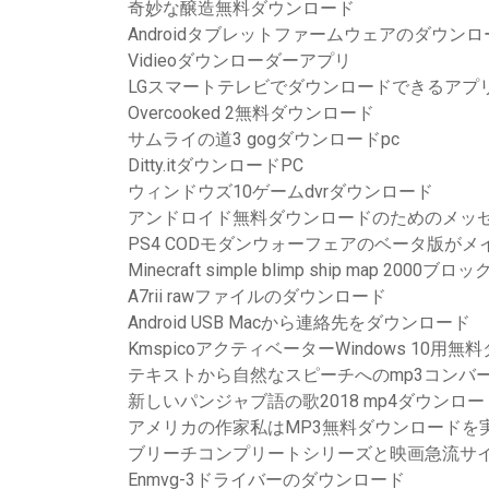
奇妙な醸造無料ダウンロード
Androidタブレットファームウェアのダウン
Vidieoダウンローダーアプリ
LGスマートテレビでダウンロードできるアプ
Overcooked 2無料ダウンロード
サムライの道3 gogダウンロードpc
Ditty.itダウンロードPC
ウィンドウズ10ゲームdvrダウンロード
アンドロイド無料ダウンロードのためのメッ
PS4 CODモダンウォーフェアのベータ版が
Minecraft simple blimp ship map 200
A7rii rawファイルのダウンロード
Android USB Macから連絡先をダウンロード
KmspicoアクティベーターWindows 10用
テキストから自然なスピーチへのmp3コンバ
新しいパンジャブ語の歌2018 mp4ダウンロー
アメリカの作家私はMP3無料ダウンロードを
ブリーチコンプリートシリーズと映画急流サ
Enmvg-3ドライバーのダウンロード