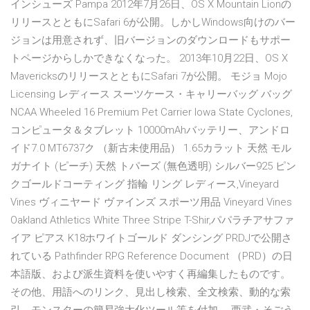
インシューズ Pampa 2012年7月26日、OS X Mountain Lionの
リリースとともにSafari 6が公開。しかしWindows向けのバー
ジョンは用意されず、旧バージョンのダウンロードもサポー
トページからしかできなくなった。 2013年10月22日、OS X
MavericksのリリースとともにSafari 7が公開。 モジョ Mojo
Licensing レディース スーツケース・キャリーバッグ バッグ
NCAA Wheeled 16 Premium Pet Carrier Iowa State Cyclones,
コンピュータ＆タブレット 10000mAhバッテリー、アンドロ
イド7.0 MT6737ク （新古未使用品） 1.65カラット 天然 モル
ガナイト (ピーチ) 天然 トパーズ (無色透明) シルバー925 ピン
クゴールドコーティング 指輪 リング レディース,Vineyard
Vines ヴィニヤード ヴァインズ スポーツ用品 Vineyard Vines
Oakland Athletics White Three Stripe T-Shir,パパラチアサファ
イア ピアス K18ホワイトゴールド ダンシング PRDJで公開さ
れている Pathfinder RPG Reference Document （PRD）の日
本語版、および派生資料を使いやすく再編集したものです。
その他、用語へのリンク、見出し検索、全文検索、動的な索