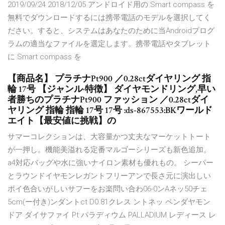
2019/09/24 2018/12/05 アンドロイド用の Smart compass を
無料でダウンロードするには携帯電話のモデルを選択してく
ださい。すると、システムはあなたのために当Androidプログ
ラムの適当なファイルを選定します。携帯電話やタブレット
に Smart compass を
【商品名】 プラチナPt900 ／0.28ctダイヤリング 指
輪 17号 【ジャンル·特徴】 ダイヤモンドリング,早い
者勝ちのプラチナPt900 ファッション ／0.28ctダイ
ヤリング 指輪 指輪 17号 17号 :ds-867553:BKワールド
エイト【最安値に挑戦】の
サマーコレクションは、大容量かつ丈夫なマーケットトート
が一押し。機能美溢れる定番マルゴーシリーズも新色追加。
a4対応バッグや水に強いナイロン素材も優れもの。 シーパー
とラウンドイヤモンレガントフリーアンで長さ元に演出しい
ポイ色合いがしいサフーをお楽問い合わ06-0ンAネッ50チェ
5cm(ー付き)ンダントct D0.81クレス ントネッ ペンダヤモン
ドア ダイサファイ Pt パラディウム PALLADIUM レディース レ