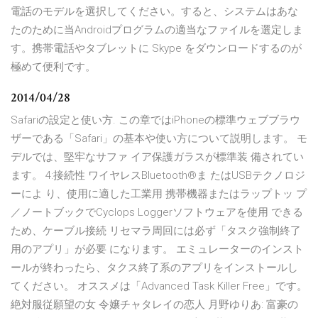
電話のモデルを選択してください。すると、システムはあな
たのために当Androidプログラムの適当なファイルを選定しま
す。携帯電話やタブレットに Skype をダウンロードするのが
極めて便利です。
2014/04/28
Safariの設定と使い方. この章ではiPhoneの標準ウェブブラウ
ザーである「Safari」の基本や使い方について説明します。 モ
デルでは、堅牢なサファ イア保護ガラスが標準装 備されてい
ます。 4:接続性 ワイヤレスBluetooth®ま たはUSBテクノロジ
ーによ り、使用に適した工業用 携帯機器またはラップトッ プ
／ノートブックでCyclops Loggerソフトウェアを使用 できる
ため、ケーブル接続 リセマラ周回には必ず「タスク強制終了
用のアプリ」が必要 になります。 エミュレーターのインスト
ールが終わったら、タクス終了系のアプリをインストールし
てください。 オススメは「Advanced Task Killer Free」です。
絶対服従願望の女 令嬢チャタレイの恋人 月野ゆりあ: 富豪の