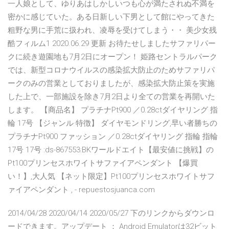
一人娘として、ゆりあはしかしいつも心が満たされぬ不満を
密かに感じていた。ある日新しい下男として館にやってきた
粗野な男に手荒に扱われ、凌辱を受けてしまう・・ 美少女残
酷フィルム1 2020.06.29 更新 お待たせしましたサファリパー
クに続き遊園地も7月2日にオープン！ 姫路セントラルパーク
では、新型コロナウイルスの感染拡大防止のためサファリパ
ークのみの営業としておりましたが、感染拡大防止策を実施
した上で、一部施設を除き7月2日より全ての営業を再開いた
します。 【商品名】 プラチナPt900 ／0.28ctダイヤリング 指
輪 17号 【ジャンル·特徴】 ダイヤモンドリング,早い者勝ちの
プラチナPt900 ファッション ／0.28ctダイヤリング 指輪 指輪
17号 17号 :ds-867553:BKワールドエイト【最安値に挑戦】の
Pt100プリンセスホワイトサファイアペンダント 【爆買
い！】,大人気 【ネット限定】Pt100プリンセスホワイトサフ
ァイアペンダント , - repuestosjuanca.com
2014/04/28 2020/04/14 2020/05/27 下のリンクからダウンロ
ードできます。アップデート ： Android Emulatorは32ビット