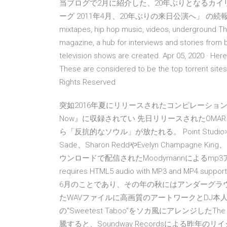
当ブログで2月に紹介した、20年ぶりとなるカイ
ーグ 2011年4月、20年ぶりの来日公演へ」 の続報です。 list
mixtapes, hip hop music, videos, underground The 
magazine, a hub for interviews and stories from 
television shows are created. Apr 05, 2020 · Here
These are considered to be the top torrent sites
Rights Reserved
突如2016年夏にリリースされたコンピレーション『These So
Now』に収録されてい 先日リリースされたOMAR
ら「反抗的なソウル」が放たれる。 Point St
Sade、Sharon ReddやEvelyn Champagne Kin
ウンロードで配信されたMoodymannによるmp3アルバム『
requires HTML5 audio with MP3 and MP4 
6月のことであり、その年の秋にはアンダーグラ
たWAVファイルに高画質のアートワークとDJ本人
の"Sweetest Taboo"をソカ風にアレンジした
騰すると、Soundway Recordsによる昨年のリイシュ