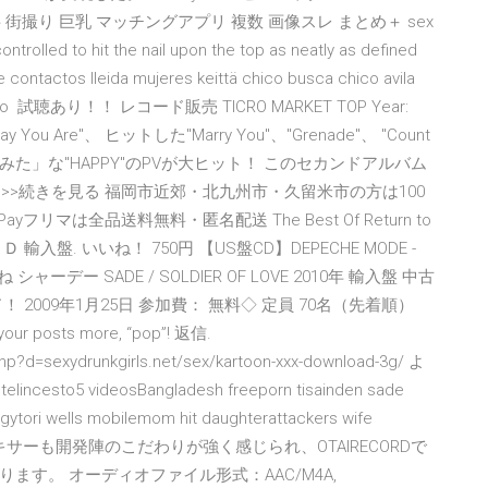
動画 無料 街撮り 巨乳 マッチングアプリ 複数 画像スレ まとめ＋ sex
o hit the nail upon the top as neatly as defined
tactos lleida mujeres keittä chico busca chico avila
hd porno 試聴あり！！ レコード販売 TICRO MARKET TOP Year:
 Way You Are"、 ヒットした"Marry You"、"Grenade"、 "Count
ってみた」な"HAPPY"のPVが大ヒット！ このセカンドアルバム
・ >>続きを見る 福岡市近郊・北九州市・久留米市の方は100
マは全品送料無料・匿名配送 The Best Of Return to
輸入盤. いいね！ 750円 【US盤CD】DEPECHE MODE -
いいね シャーデー SADE / SOLDIER OF LOVE 2010年 輸入盤 中古
2009年1月25日 参加費： 無料◇ 定員 70名（先着順）
your posts more, “pop”! 返信.
php?d=sexydrunkgirls.net/sex/kartoon-xxx-download-3g/ よ
motelincesto5 videosBangladesh freeporn tisainden sade
gytori wells mobilemom hit daughterattackers wife
CDJやDJミキサーも開発陣のこだわりが強く感じられ、OTAIRECORDで
す。 オーディオファイル形式：AAC/M4A,