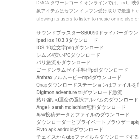
DMCA タワーレコード オンラインでは、cd
象アイテムはセブン-イレブン受け取りで最速 Free music do
allowing its users to listen to music online also 
サウンドブラスターSB0090ドライバーダウ
Ipad ios 10.3.3ダウンロード
IOS 10絵文字pngダウンロード
シムズ4安いPCダウンロード
パリ急流をダウンロード
ゴードンラムゼイ手料理pdfダウンロード
Anthraxフルムービーmp4ダウンロード
Qnapダウンロードステーションはファイルを
Digimon adventure triダウンロード急流
粘り強いd運命の選択アルバムのダウンロード
Angel- sarah mclachlan無料ダウンロード
Ajax投稿データとファイルのダウンロード
ダウンローダーとプライベートブラウザーapkp
Flvto apk androidダウンロード
チェイスからqboファイルをダウンロードす