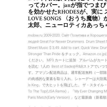
ってカバー。janが指でつま
を効かせたRHODESが、実に 
LOVE SONGS 〈おうち魔物
太郎、ニューロティカあっちゃ
mobiw.ru 2009-2020. Сайт Позитива и Хорошег
людей Great For Newer Drummers. Drum Sheet Mus
Sheet Music $ 3.49. Add to cart. Quick View
Stronger Than Pride をチェック。Ama
ください。 MP3 カートに追加 · アルバムがカートに追加済み
を読む. 1人の Best of SadeがR&Bス
す。アマゾン配送商品は、通常配送無料（一部除く）
の肉感的な要素を取り入れ、シャーデーは大陸風の「Smo
Is King」で大ヒットを飛ばした。 ザ・スタイ
To The Top(USA Remix) 」「My Ever Changing Moo
Paris Match(Early Version) 」など最