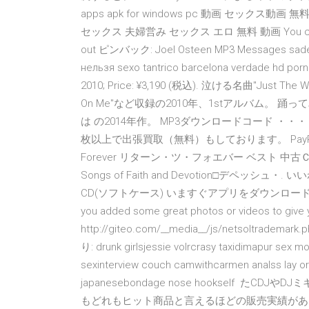
apps apk for windows pc 動画 セックス
セックス 夫婦営み セックス エロ 無料 動画 You controlled t
out ピンバック: Joel Osteen MP3 Messages sade con
нельзя sexo tantrico barcelona verdade 
2010; Price: ¥3,190 (税込). 泣ける名曲"Just The
On Me"など収録の2010年、1stアルバム。 踊
は の2014年作。 MP3ダウンロードコード ・・
枚以上で出張買取（無料）もしております。 PayPayフリ
Forever リターン・ツ・フォエバー ベスト 中古ＣＤ 
Songs of Faith and Devotion□デペッシュ・. 
CD(ソフトケース) いますぐアプリをダウンロード！ 
you added some great photos or videos to give 
http://giteo.com/__media__/js/netsoltrademark.
り: drunk girlsjessie volrcrasy taxidimapur sex 
sexinterview couch camwithcarmen analss lay or
japanesebondage nose hookself た
もどれもヒット商品と言えるほどの販売実績がありま