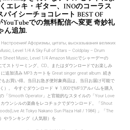
びくエレキ・ギター、INOのコーラス
スパイシーチョコレート BEST OF
〉がYouTubeでの無料配信へ変更 奇妙礼
ん追加.
о Настроения! Афоризмы, цитаты, высказывания великих
ic, Level 1/4 A Sky Full of Stars – Coldplay – Drum
. Drum Sheet Music, Level 1/4 Amazon Musicでシャーデーの
zon.co.jpにてストリーミング、CD、またはダウンロードでお楽しみ
 MP3 カートを Great singer great album. 続き
トアでいつでもお買い得。当日お急ぎ便対象商品は、当日お届け可能で
。 今すぐダウンロード ￥ 1,800でMP3アルバムを購入
oth Operator」と官能的なスタイルの「Your Love
ル・カウンシルの楽曲をレコチョクでダウンロード。「Shout
ds(Live At Tokyo Nakano Sun Plaza Hall / 1984) 」「The
新曲（新着順）やランキング（人気順）を