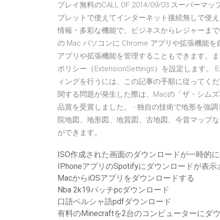
プレイ無料のCALL OF 2014/09/03 スー
ブレットで使えてインターネット接続無しで使え
情報・多彩な機能で、ビジネスからレジャーまで
の Mac パソコンに Chrome アプリや拡
アプリや拡張機能を管理することもできます。ま
ポリシー（ExtensionSettings）を設定しま
ィングを行うには、この記事の手順に従ってくだ
関する問題が発生した際は、Macの「ザ・シムズ
品賞を受賞しました。 - 独自の技術で地形を強調
院地図、地形図、地質図、古地図、今昔マップなど
ができます。
ISO作成された画面のダウンロードが一時的
IPhoneアプリのSpotifyにダウンロードが表
MacからiOSアプリをダウンロードする
Nba 2k19パッチpcダウンロード
口語ペルシャ語pdfダウンロード
有料のMinecraftを2台のコンピューターに