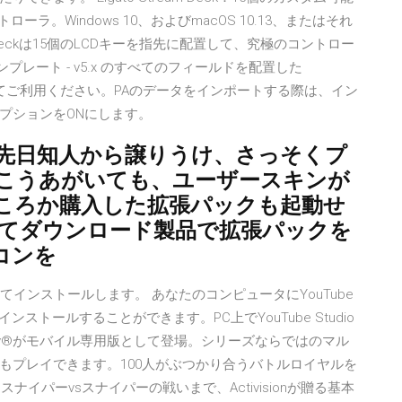
ラ。Windows 10、およびmacOS 10.13、またはそれ
 Deckは15個のLCDキーを指先に配置して、究極のコントロー
er テンプレート - v5.x のすべてのフィールドを配置した
編集してご利用ください。PAのデータをインポートする際は、イン
プションをONにします。
です。先日知人から譲りうけ、さっそくプ
こうあがいても、ユーザースキンが
ころか購入した拡張パックも起動せ
いてダウンロード製品で拡張パックを
コンを
ンロードしてインストールします。 あなたのコンピュータにYouTube
ンストールすることができます。PC上でYouTube Studio
of Duty®がモバイル専用版として登場。シリーズならではのマル
もプレイできます。100人がぶつかり合うバトルロイヤルを
、スナイパーvsスナイパーの戦いまで、Activisionが贈る基本