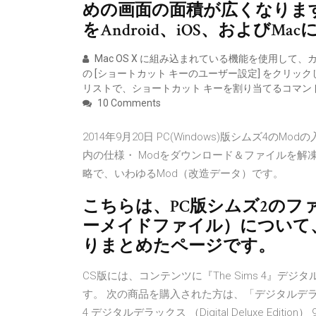
めの画面の面積が広くなります
をAndroid、iOS、およびM
Mac OS X に組み込まれている機能を使用して
の [ショートカット キーのユーザー設定] をクリック
リストで、ショートカット キーを割り当てるコマン
10 Comments
2014年9月20日 PC(Windows)版シムズ4
内の仕様・ Modをダウンロード＆ファイルを解凍; 2
略で、いわゆるMod（改造データ）です。
こちらは、PC版シムズ2のフ
ーメイドファイル）について
りまとめたページです。
CS版には、コンテンツに『The Sims 4』
す。 次の商品を購入された方は、「デジタルデラック
4 デジタルデラックス （Digital Deluxe Edition）