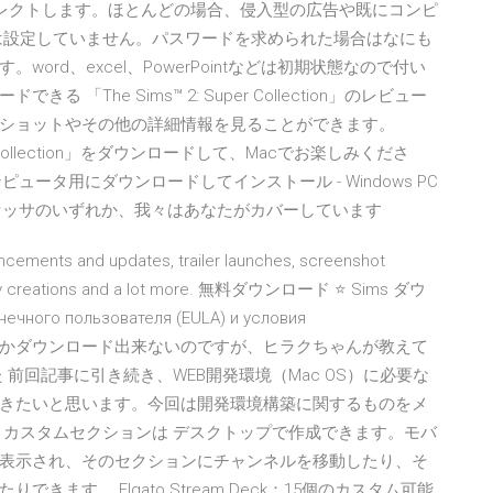
イレクトします。ほとんどの場合、侵入型の広告や既にコンピ
は設定していません。パスワードを求められた場合はなにも
rd、excel、PowerPointなどは初期状態なので付い
「The Sims™ 2: Super Collection」のレビュー
ショットやその他の詳細情報を見ることができます。
uper Collection」をダウンロードして、Macでお楽しみくださ
 お使いのコンピュータ用にダウンロードしてインストール - Windows PC
ットプロセッサのいずれか、我々はあなたがカバーしています
uncements and updates, trailer launches, screenshot
munity creations and a lot more. 無料ダウンロード ⭐ Sims ダウ
ечного пользователя (EULA) и условия
らは最新版しかダウンロード出来ないのですが、ヒラクちゃんが教えて
前回記事に引き続き、WEB開発環境（Mac OS）に必要な
きたいと思います。今回は開発環境構築に関するものをメ
 … カスタムセクションは デスクトップで作成できます。モバ
表示され、そのセクションにチャンネルを移動したり、そ
ます。 Elgato Stream Deck：15個のカスタム可能