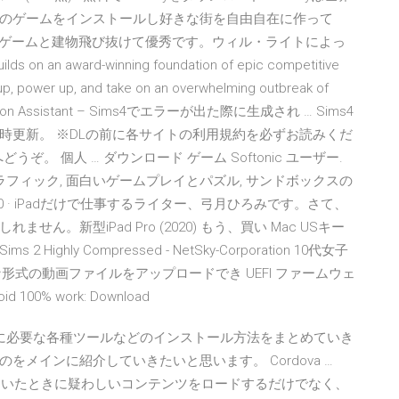
のゲームをインストールし好きな街を自由自在に作って
ションゲームと建物飛び抜けて優秀です。ウィル・ライトによっ
an award-winning foundation of epic competitive
 up, power up, and take on an overwhelming outbreak of
tException Assistant – Sims4でエラーが出た際に生成され … Sims4
随時更新。 ※DLの前に各サイトの利用規約を必ずお読みくだ
。 個人 … ダウンロード ゲーム Softonic ユーザー.
グラフィック, 面白いゲームプレイとパズル, サンドボックスの
020 · iPadだけで仕事するライター、弓月ひろみです。さて、
。新型iPad Pro (2020) もう、買い Mac USキー
 2 Highly Compressed - NetSky-Corporation 10代女子
ような形式の動画ファイルをアップロードでき UEFI ファームウェ
oid 100% work: Download
S）に必要な各種ツールなどのインストール方法をまとめていき
メインに紹介していきたいと思います。 Cordova …
、開いたときに疑わしいコンテンツをロードするだけでなく、