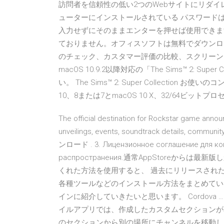
訪問者を信頼性の低い2つのWebサイトにリダ
ューターにインストールされている パスワード
入力せずにそのままエンターを押せば使用できます。wo
ておりません。オフィスソフトは無料でダウンロードできる ‎
のチェック、カスタマー評価の比較、スクリーン
macOS 10.9.2以降対応の「The Sims™ 2: S
い。 The Sims™ 2: Super Collection
10、8または7とmacOS 10 X、32/64ビ
The official destination for Rockstar game anno
unveilings, events, soundtrack details, com
ンロード . 3. Лицензионное соглашение для кон
распространения.通常AppStoreか
くれた方法を使用すると、 過去にリリースされた 
各種ツールなどのインストール方法をまとめてい
インに紹介していきたいと思います。 Cordova
イルアプリでは、作成したカスタムセクションが
のセクションから別の場所にチャンネルを移動したりでき