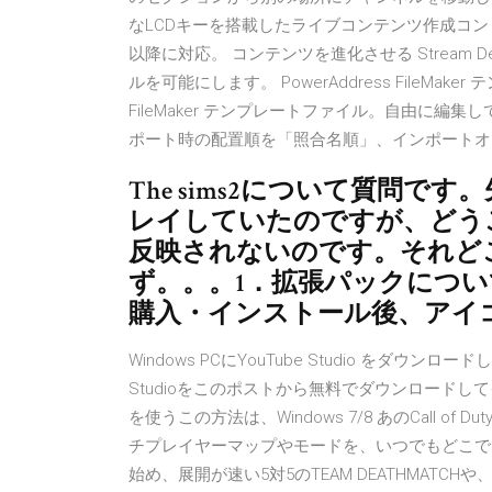
なLCDキーを搭載したライブコンテンツ作成コントロー
以降に対応。 コンテンツを進化させる Stream
ルを可能にします。 PowerAddress FileMak
FileMaker テンプレートファイル。自由に
ポート時の配置順を「照合名順」、インポートオ
The sims2について質問
レイしていたのですが、どう
反映されないのです。それど
ず。。。1．拡張パックにつ
購入・インストール後、アイ
Windows PCにYouTube Studio をダウ
Studioをこのポストから無料でダウンロードしてイ
を使うこの方法は、Windows 7/8 あのCall 
チプレイヤーマップやモードを、いつでもどこで
始め、展開が速い5対5のTEAM DEATHMATCHや