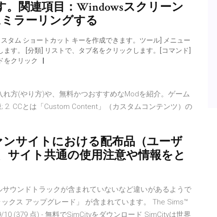
。関連項目：Windowsスクリーン
acにミラーリングする
、カスタム ショートカット キーを作成できます。ツール] メニュー
します。 [分類] リストで、タブ名をクリックします。[コマンド]
ドをクリック
のModの入れ方(やり方)や、無料かつおすすめなModを紹介。ゲーム
. CCとは「Custom Content」（カスタムコンテンツ）の
ァンサイトにおける配布品（ユーザ
、サイト共通の使用注意や情報をと
デジタルサウンドトラックが含まれていないなど違いがあるようで
ス アップグレード」 が含まれています。 The Sims™
 9/10 (379 点) - 無料でSimCityをダウンロード SimCityは世界