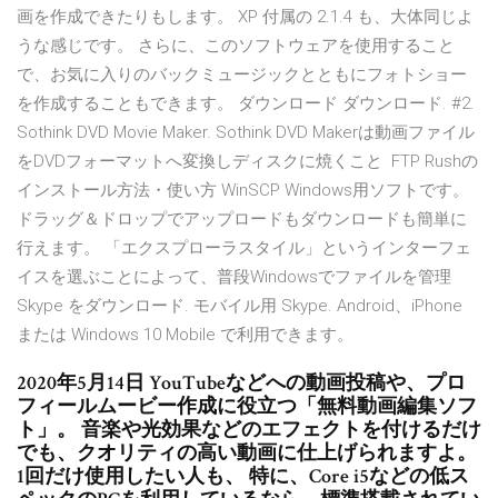
画を作成できたりもします。 XP 付属の 2.1.4 も、大体同じよ
うな感じです。 さらに、このソフトウェアを使用すること
で、お気に入りのバックミュージックとともにフォトショー
を作成することもできます。 ダウンロード ダウンロード. #2.
Sothink DVD Movie Maker. Sothink DVD Makerは動画ファイル
をDVDフォーマットへ変換しディスクに焼くこと FTP Rushの
インストール方法・使い方 WinSCP Windows用ソフトです。
ドラッグ＆ドロップでアップロードもダウンロードも簡単に
行えます。 「エクスプローラスタイル」というインターフェ
イスを選ぶことによって、普段Windowsでファイルを管理
Skype をダウンロード. モバイル用 Skype. Android、iPhone
または Windows 10 Mobile で利用できます。
2020年5月14日 YouTubeなどへの動画投稿や、プロ
フィールムービー作成に役立つ「無料動画編集ソフ
ト」。 音楽や光効果などのエフェクトを付けるだけ
でも、クオリティの高い動画に仕上げられますよ。
1回だけ使用したい人も、 特に、Core i5などの低ス