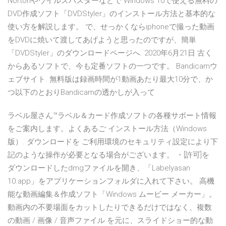
Nortonやウイルスバスターなどで Windows 10で使える無料の
DVD作成ソフト「DVDStyler」のインストール方法と基本的な
使い方を解説します。 で、せっかくならiphoneで撮った動画
をDVDに焼いて渡してあげようと思ったのですが、簡単
「DVDStyler」のダウンロードページへ. 2020年6月21日 古く
からあるソフトで、今も定番ソフトの一つです。 Bandicamウ
ェブサイト. 無料版は録画時間が1動画あたり最大10分で、か
つ以下のとおりBandicamの透かしが入って
ラベル屋さん™ラベル＆カード作成ソフトの各種サポート情報
をご案内します。よくあるご インストール方法（Windows
版）. ダウンロードを ご利用環境のセキュリティ設定により下
記のような操作が必要となる場合がございます。 ・[許可]を
ダウンロードしたdmgファイルを開き、「Labelyasan
10.app」をアプリケーションフォルダに入れて下さい。 高機
能な動画編集＆作成ソフト「Windows ムービー メーカー」。
動画内の不要場面をカットしたりできるだけではなく、複数
の動画 / 画像 / 音声ファイル を元に、スライドショー的な動