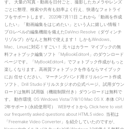
す。 大量の写真・動画を日付ごと、撮影したカメラやレンズ
ごとに整理、検索や共有も効率よく行え、快適なフォトライ
フをサポートします。 2020年7月11日 これから「動画を作成
したい」「動画編集をはじめたい」という人に嬉しい情報！
プロレベルの編集機能を備えたDaVinci Resolve（ダヴィンチ
リゾルブ）がなんと無料で使えます！ しかもWindows、
Mac、Linuxに対応！すごい！ 元々はカラー マイブックの無
料フォトブック編集ソフト「MyBookEditor4」のダウンロード
ページです。「MyBookEditor4」でフォトブック作成がもっと
楽しくなります。高画質フォトブックを作るならマイブック
にお 任せください。 マーチングバンド用ドリルsシート作成
ソフト、Drill Studioドリルスタジオの公式ページ。試用ダウン
ロードは無料 試用版（機能制限付き）ダウンロードは無料で
す。 動作環境. OS Windows Vista/7/8/10 Mac OS X. 本体 CPU
2年サポート(永続使用可）. WEBサイトから Click here to visit
our frequently asked questions about HTML5 video. 当初は
「Freemake Video Converter」を紹介していたのですが、