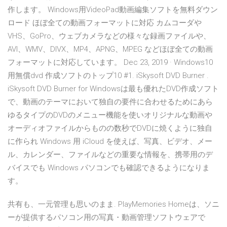
作します。 Windows用VideoPad動画編集ソフトを無料ダウン
ロード ほぼ全ての動画フォーマットに対応 カムコーダや
VHS、GoPro、ウェブカメラなどの様々な録画ファイルや、
AVI、WMV、DIVX、MP4、APNG、MPEG などほぼ全ての動画
フォーマットに対応しています。 Dec 23, 2019 · Windows10
用無償dvd 作成ソフトのトップ10 #1. iSkysoft DVD Burner .
iSkysoft DVD Burner for Windowsは最も優れたDVD作成ソフト
で、動画のテーマにおいて独自の要件に合わせるためにあら
ゆるタイプのDVDのメニュー機能を使いオリジナルな動画や
オーディオファイルからものの数秒でDVDに焼くように独自
に作られ Windows 用 iCloud を使えば、写真、ビデオ、メー
ル、カレンダー、ファイルなどの重要な情報を、携帯用のデ
バイスでも Windows パソコンでも確認できるようになりま
す。
共有も、一元管理も思いのまま. PlayMemories Homeは、ソニ
ーが提供するパソコン用の写真・動画管理ソフトウェアで